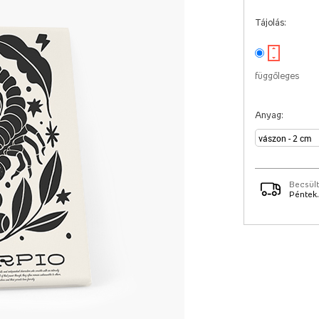
Tájolás:
függőleges
Anyag:
Becsült
Péntek.