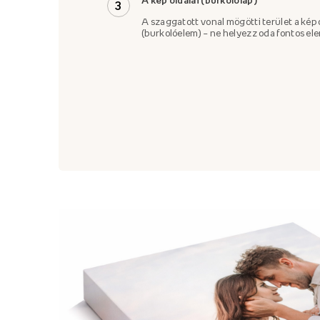
3
A szaggatott vonal mögötti terület a kép 
(burkolóelem) – ne helyezz oda fontos el