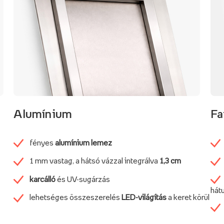
Alumínium
Fa
fényes
alumínium lemez
1 mm vastag, a hátsó vázzal integrálva
1,3 cm
karcálló
és UV-sugárzás
hátu
lehetséges összeszerelés
LED-világítás
a keret körül