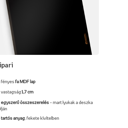
ipari
fényes
fa MDF lap
vastagság
1,7 cm
egyszerű összeszerelés
– mart lyukak a deszka
lján
tartós anyag
, fekete kivitelben