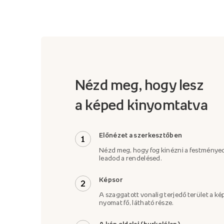
Nézd meg, hogy lesz
a képed kinyomtatva
Előnézet a szerkesztőben
1
Nézd meg, hogy fog kinézni a festményed
leadod a rendelésed.
Képsor
2
A szaggatott vonalig terjedő terület a kép
nyomat fő, látható része.
A kép oldalai (burkolólap)