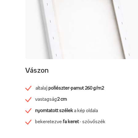
Vászon
altalaj
poliészter-pamut
260 g/m2
vastagság
2 cm
nyomtatott szélek
a kép oldala
bekeretezve
fa keret
- szövőszék