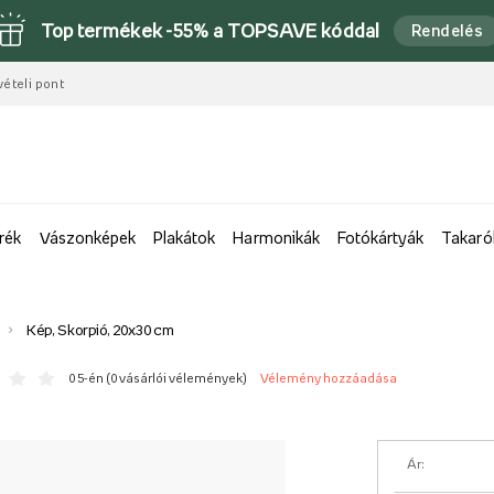
Top termékek -55% a TOPSAVE kóddal
Rendelés
vételi pont
rék
Vászonképek
Plakátok
Harmonikák
Fotókártyák
Takaró
Kép, Skorpió, 20x30 cm
0 5-én (
0 vásárlói vélemények
)
Vélemény hozzáadása
Ár: