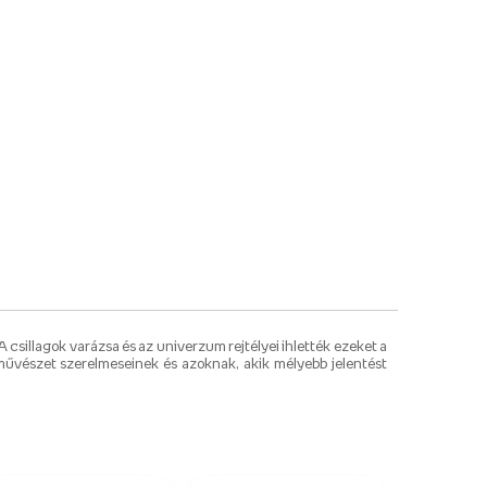
 csillagok varázsa és az univerzum rejtélyei ihlették ezeket a
s művészet szerelmeseinek és azoknak, akik mélyebb jelentést