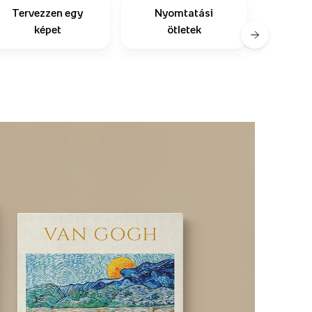
Tervezzen egy
Nyomtatási
Mások
képet
ötletek