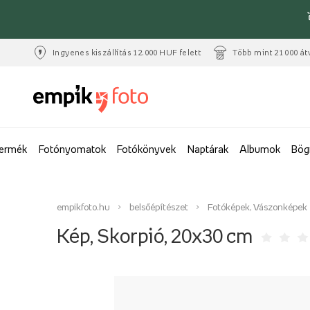
Ingyenes kiszállítás 12.000 HUF felett
Több mint 21 000 át
termék
Fotónyomatok
Fotókönyvek
Naptárak
Albumok
Bög
empikfoto.hu
belsőépítészet
Fotóképek, Vászonképek
Kép, Skorpió, 20x30 cm