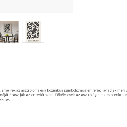
, amelyek az asztrológia és a kozmikus szimbolizmus lényegét ragadják meg. A
uráját árasztják az enteriőrökbe. Tökéletesek az asztrológia, az ezoteriku
eiknek.