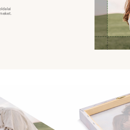
oldalai
emeket.