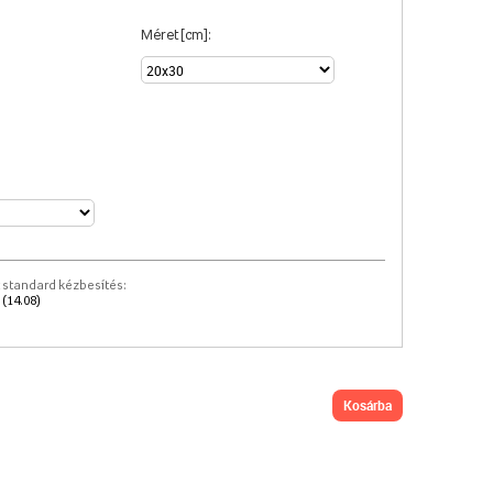
Méret [cm]:
 standard kézbesítés:
 (14.08)
kosárba