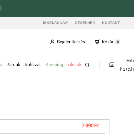
ISKOLÁKNAK
CÉGEKNEK
KONTAKT
Bejelentkezés
Kosár
0
Fot
k
Párnák
Ruházat
Kemping
Akciók
hozzá
7 890 Ft