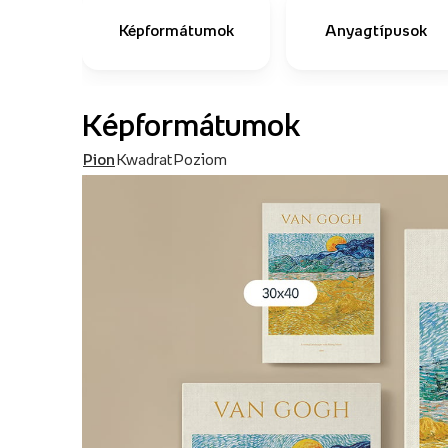
Képformátumok
Anyagtípusok
Képformátumok
Pion
Kwadrat
Poziom