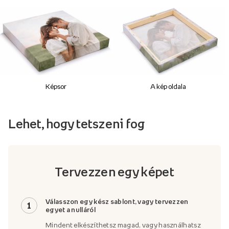
Képsor
A kép oldala
Lehet, hogy tetszeni fog
Tervezzen egy képet
Válasszon egy kész sablont, vagy tervezzen
1
egyet a nulláról
Mindent elkészíthetsz magad, vagy használhatsz