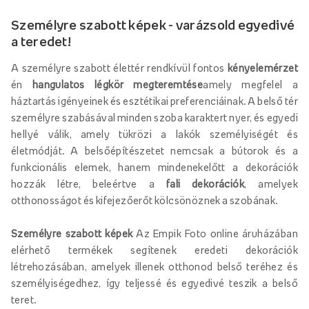
Személyre szabott képek - varázsold egyedivé
a teredet!
A személyre szabott élettér rendkívül fontos
kényelemérzet
én
hangulatos légkör megteremtése
amely megfelel a
háztartás igényeinek és esztétikai preferenciáinak. A belső tér
személyre szabásával minden szoba karaktert nyer, és egyedi
hellyé válik, amely tükrözi a lakók személyiségét és
életmódját. A belsőépítészetet nemcsak a bútorok és a
funkcionális elemek, hanem mindenekelőtt a dekorációk
hozzák létre, beleértve a
fali dekorációk
, amelyek
otthonosságot és kifejezőerőt kölcsönöznek a szobának.
Személyre szabott képek
Az Empik Foto online áruházában
elérhető termékek segítenek eredeti dekorációk
létrehozásában, amelyek illenek otthonod belső teréhez és
személyiségedhez, így teljessé és egyedivé teszik a belső
teret.