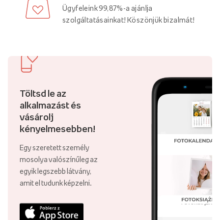
kreativitását. Személyre szabott képét a ... termékre
Ügyfeleink 99,87%-a ajánlja
nyomtatjuk.
kiváló minőségű pamutvászon
360 g/m² súlyú és
szolgáltatásainkat! Köszönjük bizalmát!
2 cm vagy 4 cm vastag, rendkívüli háromdimenziós hatást
keltve. A vászonképek belső fa keretre (szövőszékre) vannak
keretezve, így masszívak és tartósak.
A képre helyezheted
bármilyen grafika, fotó vagy
felirat
Létrehozhatsz
több képből álló kompozíció
amelyek
Töltsd le az
harmonizálnak egymással, és együttesen egy adott üzenetet
alkalmazást és
közvetítenek.
emlékek galériája
,
a híres festő reprodukcióinak
vásárolj
sorozata
a
absztrakt kompozíció
ami gazdagítja a belső teret
kényelmesebben!
és kiemeli annak egyedi jellegét.
Egy szeretett személy
Kép a fotóról - emlékek galériája otthonodban
mosolya valószínűleg az
egyik legszebb látvány,
Fényképek
nemcsak a falak díszítésének módja, hanem
amit el tudunk képzelni.
vonzó formája is
szép emlékek megőrzése
A szeretteink
fényképeinek nézegetése a mindennapi tevékenységek
elvégzése közben számos pozitív előnnyel jár, például