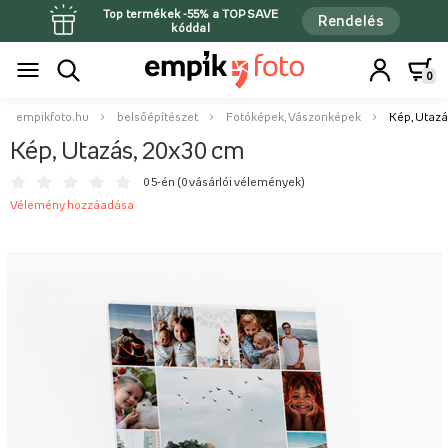
Top termékek -55% a TOPSAVE
Rendelés
kóddal
0
empikfoto.hu
belsőépítészet
Fotóképek, Vászonképek
Kép, Utazá
Kép, Utazás, 20x30 cm
0 5-én (
0 vásárlói vélemények
)
Vélemény hozzáadása