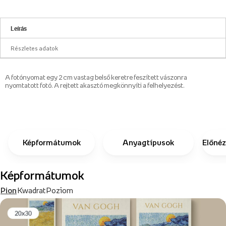
Leírás
Részletes adatok
A fotónyomat egy 2 cm vastag belső keretre feszített vászonra
nyomtatott fotó. A rejtett akasztó megkönnyíti a felhelyezést.
Képformátumok
Anyagtípusok
Előnéz
Képformátumok
Pion
Kwadrat
Poziom