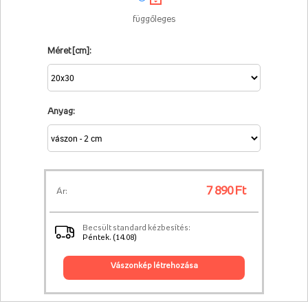
függőleges
Méret [cm]:
Anyag:
7 890 Ft
Ár:
Becsült standard kézbesítés:
Péntek. (14.08)
vászonkép létrehozása