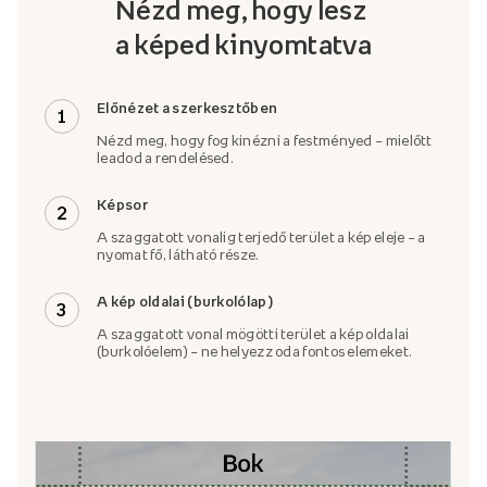
Nézd meg, hogy lesz
a képed kinyomtatva
Előnézet a szerkesztőben
1
Nézd meg, hogy fog kinézni a festményed – mielőtt
leadod a rendelésed.
Képsor
2
A szaggatott vonalig terjedő terület a kép eleje – a
nyomat fő, látható része.
A kép oldalai (burkolólap)
3
A szaggatott vonal mögötti terület a kép oldalai
(burkolóelem) – ne helyezz oda fontos elemeket.