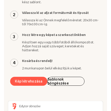
kész sablont.
Válassza ki az aljzat formátumát és típusát
2
Válassza ki az Önnek megfelelő méretet: 20x30 cm-
től 70x100 cm-ig.
Hozz létre egy képet a szerkesztőnkben
3
Készítsen egy vagy több fotóból álló kompozitot.
Adjon hozzá saját szöveget, kereteket és
háttereket.
Kosárba és rendelj!
4
2 munkanapon belül elkészítjük a képet.
Sablonok
Kép létrehozása
böngészése