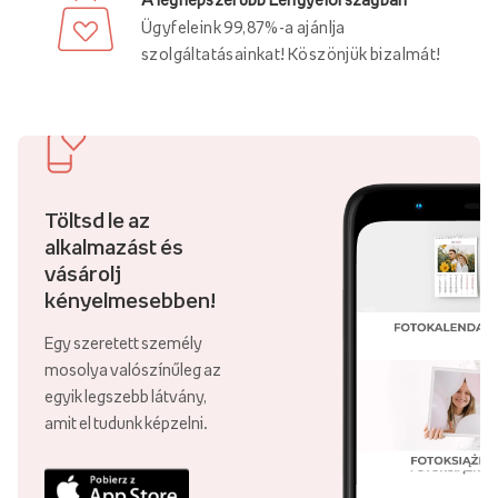
kreativitását. Személyre szabott képét a ... termékre
Ügyfeleink 99,87%-a ajánlja
nyomtatjuk.
kiváló minőségű pamutvászon
360 g/m² súlyú és
szolgáltatásainkat! Köszönjük bizalmát!
2 cm vagy 4 cm vastag, rendkívüli háromdimenziós hatást
keltve. A vászonképek belső fa keretre (szövőszékre) vannak
keretezve, így masszívak és tartósak.
A képre helyezheted
bármilyen grafika, fotó vagy
felirat
Létrehozhatsz
több képből álló kompozíció
amelyek
Töltsd le az
harmonizálnak egymással, és együttesen egy adott üzenetet
alkalmazást és
közvetítenek.
emlékek galériája
,
a híres festő reprodukcióinak
vásárolj
sorozata
a
absztrakt kompozíció
ami gazdagítja a belső teret
kényelmesebben!
és kiemeli annak egyedi jellegét.
Egy szeretett személy
Kép a fotóról - emlékek galériája otthonodban
mosolya valószínűleg az
egyik legszebb látvány,
Fényképek
nemcsak a falak díszítésének módja, hanem
amit el tudunk képzelni.
vonzó formája is
szép emlékek megőrzése
A szeretteink
fényképeinek nézegetése a mindennapi tevékenységek
elvégzése közben számos pozitív előnnyel jár, például