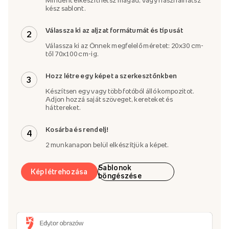
Mindent elkészíthetsz magad, vagy használhatsz
kész sablont.
Válassza ki az aljzat formátumát és típusát
2
Válassza ki az Önnek megfelelő méretet: 20x30 cm-
től 70x100 cm-ig.
Hozz létre egy képet a szerkesztőnkben
3
Készítsen egy vagy több fotóból álló kompozitot.
Adjon hozzá saját szöveget, kereteket és
háttereket.
Kosárba és rendelj!
4
2 munkanapon belül elkészítjük a képet.
Sablonok
Kép létrehozása
böngészése