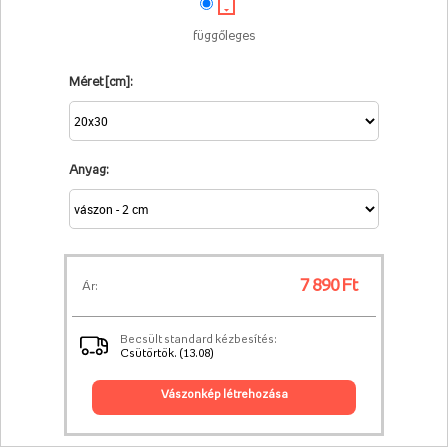
függőleges
Méret [cm]:
Anyag:
7 890 Ft
Ár:
Becsült standard kézbesítés:
Csütörtök. (13.08)
vászonkép létrehozása