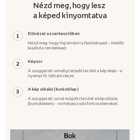
Nézd meg, hogy lesz
a képed kinyomtatva
Előnézet a szerkesztőben
1
Nézd meg, hogy fog kinézni a festményed – mielőtt
leadod a rendelésed.
Képsor
2
A szaggatott vonalig terjedő terület a kép eleje – a
nyomat fő, látható része.
A kép oldalai (burkolólap)
3
A szaggatott vonal mögötti terület a kép oldalai
(burkolóelem) – ne helyezz oda fontos elemeket.