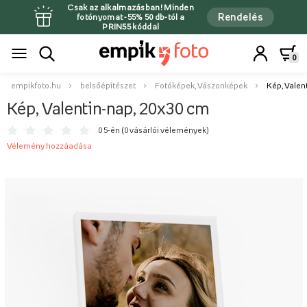
Csak az alkalmazásban! Minden
Rendelés
fotónyomat -55% 50 db-tól a
PRIN55 kóddal
0
empikfoto.hu
belsőépítészet
Fotóképek, Vászonképek
Kép, Valen
Kép, Valentin-nap, 20x30 cm
0 5-én (
0 vásárlói vélemények
)
Vélemény hozzáadása