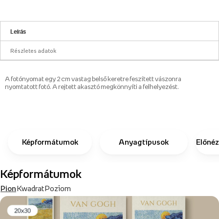
Leírás
Részletes adatok
A fotónyomat egy 2 cm vastag belső keretre feszített vászonra
nyomtatott fotó. A rejtett akasztó megkönnyíti a felhelyezést.
Képformátumok
Anyagtípusok
Előnéz
Képformátumok
Pion
Kwadrat
Poziom