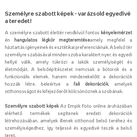
Személyre szabott képek - varázsold egyedivé
a teredet!
A személyre szabott élettér rendkívül fontos
kényelemérzet
én
hangulatos légkör megteremtése
amely megfelel a
háztartás igényeinek és esztétikai preferenciáinak. A belső tér
személyre szabásával minden szoba karaktert nyer, és egyedi
hellyé válik, amely tükrözi a lakók személyiségét és
életmódját. A belsőépítészetet nemcsak a bútorok és a
funkcionális elemek, hanem mindenekelőtt a dekorációk
hozzák létre, beleértve a
fali dekorációk
, amelyek
otthonosságot és kifejezőerőt kölcsönöznek a szobának.
Személyre szabott képek
Az Empik Foto online áruházában
elérhető termékek segítenek eredeti dekorációk
létrehozásában, amelyek illenek otthonod belső teréhez és
személyiségedhez, így teljessé és egyedivé teszik a belső
teret.