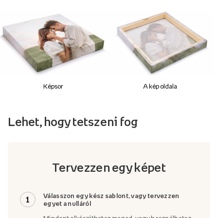
Képsor
A kép oldala
Lehet, hogy tetszeni fog
Tervezzen egy képet
Válasszon egy kész sablont, vagy tervezzen
1
egyet a nulláról