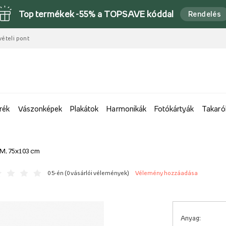
Top termékek -55% a TOPSAVE kóddal
Rendelés
vételi pont
rék
Vászonképek
Plakátok
Harmonikák
Fotókártyák
Takaró
, M, 75x103 cm
0 5-én (
0 vásárlói vélemények
)
Vélemény hozzáadása
Anyag: