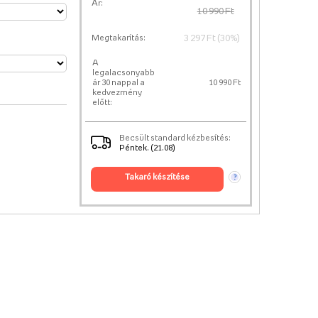
Ár:
10 990 Ft
3 297 Ft (30%)
Megtakarítás:
A
legalacsonyabb
ár 30 nappal a
10 990 Ft
kedvezmény
előtt:
Becsült standard kézbesítés:
Péntek. (21.08)
takaró készítése
?