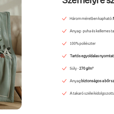
Személyre sz
Három méretben kapható:
Anyag - puha és kellemes t
100% poliészter
Tartós egyoldalas nyomta
Súly -
270 g/m²
Anyag
biztonságos a bőr 
A takaró szélei kidolgozott