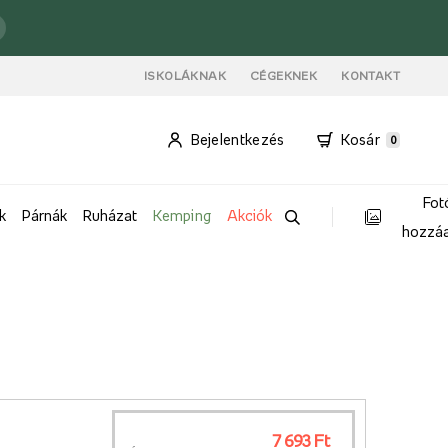
ISKOLÁKNAK
CÉGEKNEK
KONTAKT
Bejelentkezés
Kosár
0
Fot
k
Párnák
Ruházat
Kemping
Akciók
hozzá
7 693 Ft