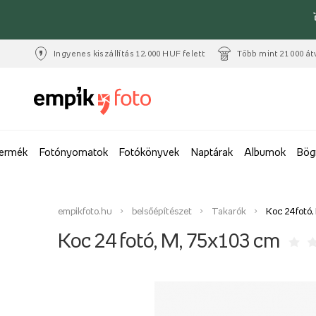
Ingyenes kiszállítás 12.000 HUF felett
Több mint 21 000 át
termék
Fotónyomatok
Fotókönyvek
Naptárak
Albumok
Bög
empikfoto.hu
belsőépítészet
Takarók
Koc 24 fotó
Koc 24 fotó, M, 75x103 cm