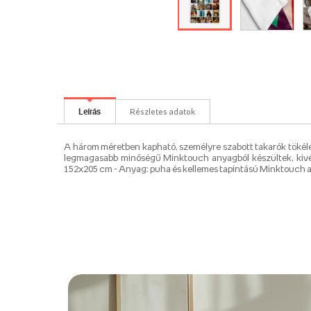
Leírás
Részletes adatok
A három méretben kapható, személyre szabott takarók tökélet
legmagasabb minőségű Minktouch anyagból készültek, kivé
152x205 cm - Anyag: puha és kellemes tapintású Minktouch any