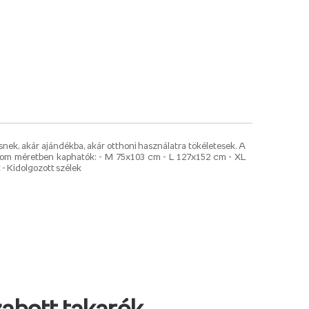
nek, akár ajándékba, akár otthoni használatra tökéletesek. A
rom méretben kaphatók: - M 75x103 cm - L 127x152 cm - XL
- Kidolgozott szélek