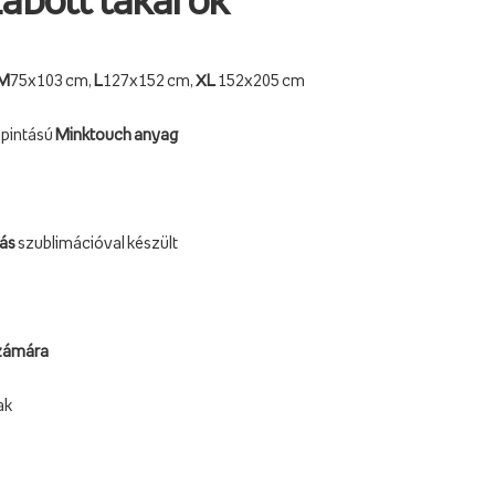
abott takarók
M
75x103 cm,
L
127x152 cm,
XL
152x205 cm
apintású
Minktouch anyag
tás
szublimációval készült
számára
ak