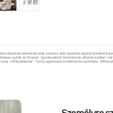
es választást jelentenek azok számára, akik egyedi és egyedi terméket keres
telesen puhák és finomak, így kényelmet biztosítanak pihenés közben. Há
ag - 100% poliészter - Tartós, egyoldalas szublimációs nyomtatás - Bőrbarát 