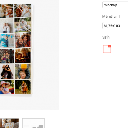
Méret [cm]:
Szín:
✓