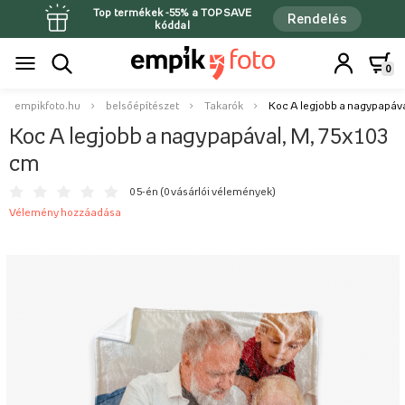
Top termékek -55% a TOPSAVE
Rendelés
kóddal
0
empikfoto.hu
belsőépítészet
Takarók
Koc A legjobb a nagypapáva
Koc A legjobb a nagypapával, M, 75x103
cm
0 5-én (
0 vásárlói vélemények
)
Vélemény hozzáadása