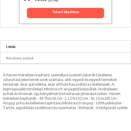
Péntek. (21.08)
takaró készítése
Leírás
Részletes adatok
A három méretben kapható, személyre szabott takarók tökéletes
választást jelentenek azok számára, akik egyedi és egyedi terméket
keresnek, akár ajándékba, akár otthoni használatra tökéletesek. A
legmagasabb minőségű Minktouch anyagból készültek, kivételesen
puhák és finomak, így kényelmet biztosítanak pihenés közben. Három
méretben kaphatók: - M 75x103 cm - L 127x152 cm - XL 152x205 cm -
Anyag: puha és kellemes tapintású Minktouch anyag - 100% poliészter -
Tartós, egyoldalas szublimációs nyomtatás - Bőrbarát - Kidolgozott szélek