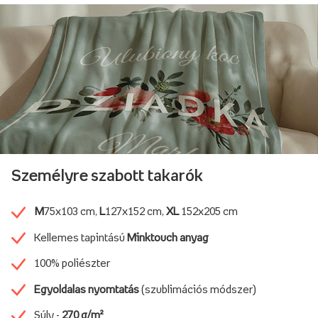
Személyre szabott takarók
M
75x103 cm,
L
127x152 cm,
XL
152x205 cm
Kellemes tapintású
Minktouch anyag
100% poliészter
Egyoldalas nyomtatás
(szublimációs módszer)
Súly -
270 g/m²