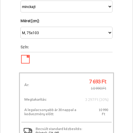
Méret [cm]:
Szín:
✓
7 693 Ft
Ár:
10 990 Ft
3 297 Ft (30%)
Megtakarítás:
A legalacsonyabb ár 30 nappal a
10 990
kedvezmény előtt:
Ft
Becsült standard kézbesítés: