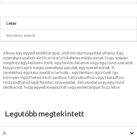
Leírás
Részletes adatok
Alkoss egy egyedi emléktárgyat, amit mindig magaddal vihetsz. Egy
személyre szabott akril kulcstartó tökéletes módja annak, hogy szépen
megőrizz egy kedvenc fotót, egy fontos dátumot vagy egy rövid üzenetet.
Nagyszerű apró, mégis személyes ajándék egy szerettednek. A
termékhez egy kész medál is tartozik – egy fémlánc gyűrűvel, így
könnyen rögzítheted a kulcsaidhoz, hátizsákodhoz vagy táskádhoz.
Hozzáadhatod saját fotódat, szövegedet, dátumodat vagy egy rövid
dedikációt, hogy egyedi kiegészítőt vagy emléktárgyat hozz létre.
Legutóbb megtekintett
A