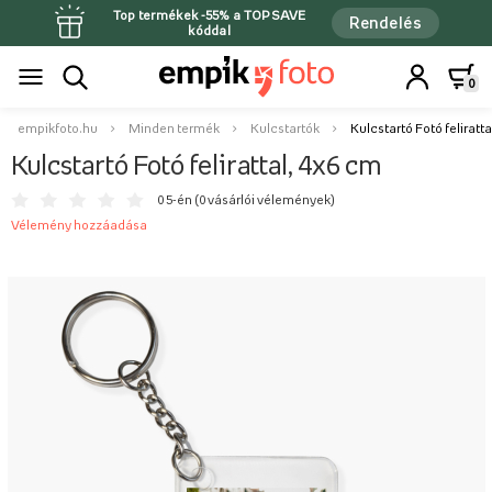
Top termékek -55% a TOPSAVE
Rendelés
kóddal
0
empikfoto.hu
Minden termék
Kulcstartók
Kulcstartó Fotó feliratta
Kulcstartó Fotó felirattal, 4x6 cm
0 5-én (
0 vásárlói vélemények
)
Vélemény hozzáadása