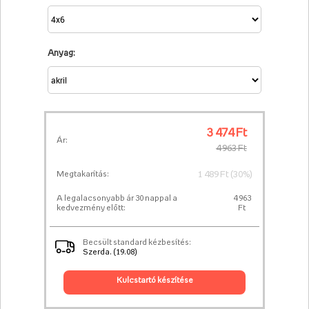
Anyag:
3 474 Ft
Ár:
4 963 Ft
1 489 Ft (30%)
Megtakarítás:
A legalacsonyabb ár 30 nappal a
4 963
kedvezmény előtt:
Ft
Becsült standard kézbesítés:
Szerda. (19.08)
kulcstartó készítése