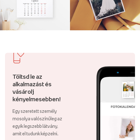
Töltsd le az
alkalmazást és
vásárolj
kényelmesebben!
Egy szeretett személy
mosolya valószínűleg az
egyik legszebb látvány,
amit el tudunk képzelni.