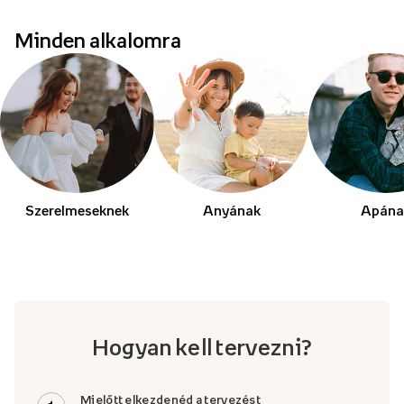
Minden alkalomra
Szerelmeseknek
Anyának
Apána
Hogyan kell tervezni?
Mielőtt elkezdenéd a tervezést