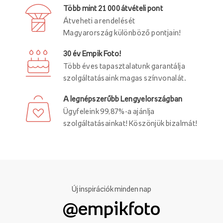
Több mint 21 000 átvételi pont
Átveheti a rendelését
Magyarország különböző pontjain!
30 év Empik Foto!
Több éves tapasztalatunk garantálja
szolgáltatásaink magas színvonalát.
A legnépszerűbb Lengyelországban
Ügyfeleink 99,87%-a ajánlja
szolgáltatásainkat! Köszönjük bizalmát!
Új inspirációk minden nap
@empikfoto