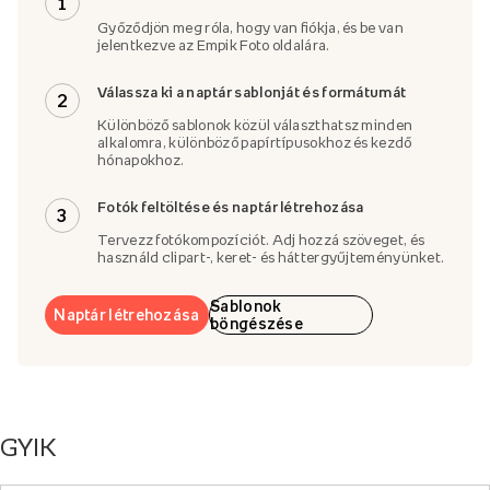
1
Győződjön meg róla, hogy van fiókja, és be van
jelentkezve az Empik Foto oldalára.
Válassza ki a naptár sablonját és formátumát
2
Különböző sablonok közül választhatsz minden
alkalomra, különböző papírtípusokhoz és kezdő
hónapokhoz.
Fotók feltöltése és naptár létrehozása
3
Tervezz fotókompozíciót. Adj hozzá szöveget, és
használd clipart-, keret- és háttergyűjteményünket.
Sablonok
Naptár létrehozása
böngészése
GYIK