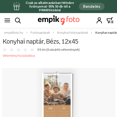
Csak az alkalmazásban! Minden
Rendelés
fotónyomat -55% 50 db-tól a
PRIN55 kóddal
0
empikfoto.hu
Fotónaptárak
Konyhai fotónaptárak
Konyhai naptár,
Konyhai naptár, Bézs, 12x45
0 5-én (
0 vásárlói vélemények
)
Vélemény hozzáadása