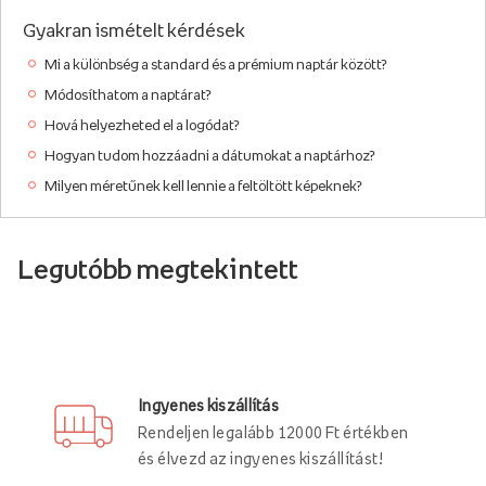
Gyakran ismételt kérdések
Mi a különbség a standard és a prémium naptár között?
Módosíthatom a naptárat?
Hová helyezheted el a logódat?
Hogyan tudom hozzáadni a dátumokat a naptárhoz?
Milyen méretűnek kell lennie a feltöltött képeknek?
Legutóbb megtekintett
Ingyenes kiszállítás
Rendeljen legalább 12000 Ft értékben
és élvezd az ingyenes kiszállítást!