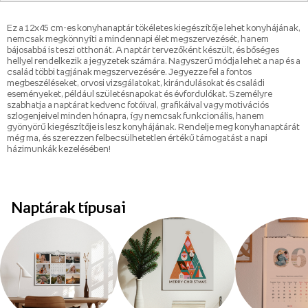
Ez a 12x45 cm-es konyhanaptár tökéletes kiegészítője lehet konyhájának,
nemcsak megkönnyíti a mindennapi élet megszervezését, hanem
bájosabbá is teszi otthonát. A naptár tervezőként készült, és bőséges
hellyel rendelkezik a jegyzetek számára. Nagyszerű módja lehet a nap és a
család többi tagjának megszervezésére. Jegyezze fel a fontos
megbeszéléseket, orvosi vizsgálatokat, kirándulásokat és családi
eseményeket, például születésnapokat és évfordulókat. Személyre
szabhatja a naptárat kedvenc fotóival, grafikáival vagy motivációs
szlogenjeivel minden hónapra, így nemcsak funkcionális, hanem
gyönyörű kiegészítője is lesz konyhájának. Rendelje meg konyhanaptárát
még ma, és szerezzen felbecsülhetetlen értékű támogatást a napi
házimunkák kezelésében!
Naptárak típusai