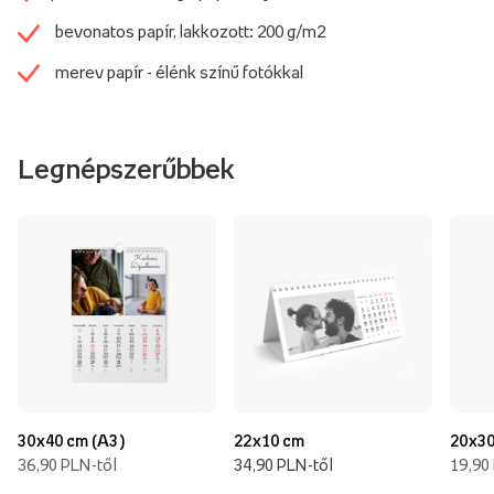
bevonatos papír, lakkozott: 200 g/m2
merev papír - élénk színű fotókkal
Legnépszerűbbek
30x40 cm (A3)
22x10 cm
20x30
36,90 PLN-től
34,90 PLN-től
19,90