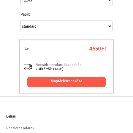
Papír:
4 550 Ft
Ár:
Becsült standard kézbesítés:
Csütörtök. (13.08)
naptár létrehozása
Leírás
Részletes adatok