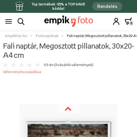
Top termékek -55% a TOPSAVE
Rendelés
kóddal
0
empikfoto.hu
Fotónaptárak
Fali naptár, Megosztott pillanatok, 30x20-
Fali naptár, Megosztott pillanatok, 30x20-
A4 cm
0 5-én (
0 vásárlói vélemények
)
Vélemény hozzáadása