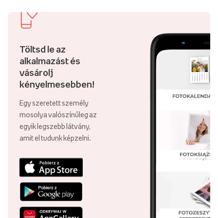
Töltsd le az
alkalmazást és
vásárolj
kényelmesebben!
Egy szeretett személy
mosolya valószínűleg az
egyik legszebb látvány,
amit el tudunk képzelni.