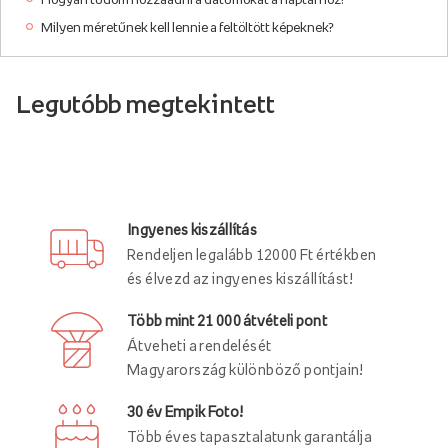
Milyen méretűnek kell lennie a feltöltött képeknek?
Legutóbb megtekintett
Ingyenes kiszállítás
Rendeljen legalább 12000 Ft értékben
és élvezd az ingyenes kiszállítást!
Több mint 21 000 átvételi pont
Átveheti a rendelését
Magyarország különböző pontjain!
30 év Empik Foto!
Több éves tapasztalatunk garantálja