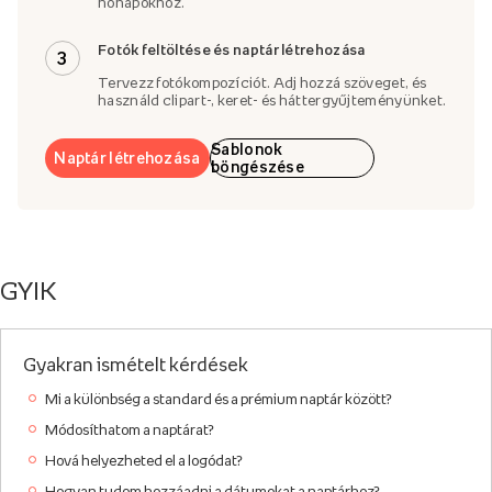
hónapokhoz.
Fotók feltöltése és naptár létrehozása
3
Tervezz fotókompozíciót. Adj hozzá szöveget, és
használd clipart-, keret- és háttergyűjteményünket.
Sablonok
Naptár létrehozása
böngészése
GYIK
Gyakran ismételt kérdések
Mi a különbség a standard és a prémium naptár között?
Módosíthatom a naptárat?
Hová helyezheted el a logódat?
Hogyan tudom hozzáadni a dátumokat a naptárhoz?