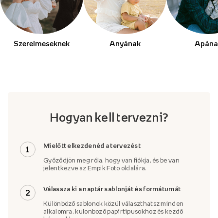
Szerelmeseknek
Anyának
Apána
Hogyan kell tervezni?
Mielőtt elkezdenéd a tervezést
1
Győződjön meg róla, hogy van fiókja, és be van
jelentkezve az Empik Foto oldalára.
Válassza ki a naptár sablonját és formátumát
2
Különböző sablonok közül választhatsz minden
alkalomra, különböző papírtípusokhoz és kezdő