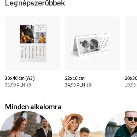
Legnépszerűbbek
30x40 cm (A3)
22x10 cm
20x30
36,90 PLN-től
34,90 PLN-től
19,90
Minden alkalomra