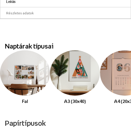
Leírás
Részletes adatok
Naptárak típusai
Fal
A3 (30x40)
A4 (20x
Papírtípusok