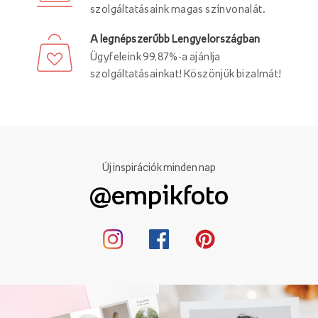
szolgáltatásaink magas színvonalát.
A legnépszerűbb Lengyelországban
Ügyfeleink 99,87%-a ajánlja
szolgáltatásainkat! Köszönjük bizalmát!
Új inspirációk minden nap
@empikfoto