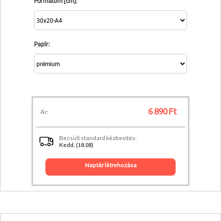
Formátum [cm]:
Papír:
6 890 Ft
Ár:
Becsült standard kézbesítés:
Kedd. (18.08)
naptár létrehozása