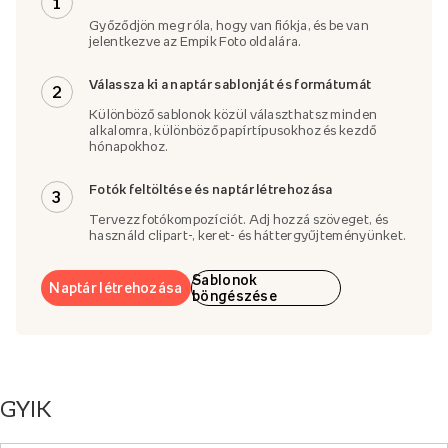
1
Győződjön meg róla, hogy van fiókja, és be van
jelentkezve az Empik Foto oldalára.
Válassza ki a naptár sablonját és formátumát
2
Különböző sablonok közül választhatsz minden
alkalomra, különböző papírtípusokhoz és kezdő
hónapokhoz.
Fotók feltöltése és naptár létrehozása
3
Tervezz fotókompozíciót. Adj hozzá szöveget, és
használd clipart-, keret- és háttergyűjteményünket.
Sablonok
Naptár létrehozása
böngészése
GYIK