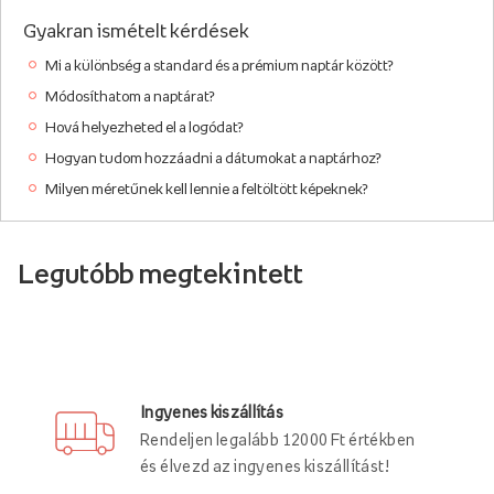
Gyakran ismételt kérdések
Mi a különbség a standard és a prémium naptár között?
Módosíthatom a naptárat?
Hová helyezheted el a logódat?
Hogyan tudom hozzáadni a dátumokat a naptárhoz?
Milyen méretűnek kell lennie a feltöltött képeknek?
Legutóbb megtekintett
Ingyenes kiszállítás
Rendeljen legalább 12000 Ft értékben
és élvezd az ingyenes kiszállítást!