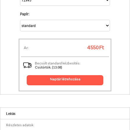
Papír:
4 550 Ft
Ár:
Becsült standard kézbesítés:
Csütörtök. (13.08)
naptár létrehozása
Leírás
Részletes adatok