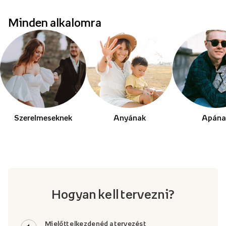
Minden alkalomra
Szerelmeseknek
Anyának
Apána
Hogyan kell tervezni?
Mielőtt elkezdenéd a tervezést