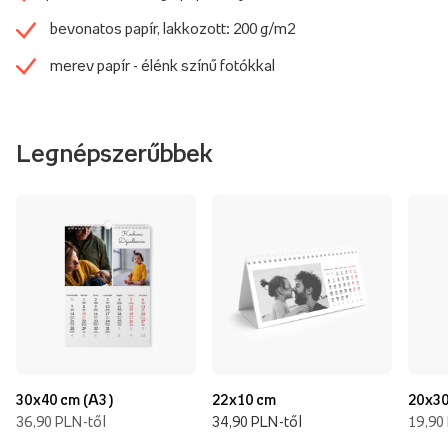
bevonatos papír, lakkozott: 200 g/m2
merev papír - élénk színű fotókkal
Legnépszerűbbek
30x40 cm (A3)
22x10 cm
20x30
36,90 PLN-től
34,90 PLN-től
19,90