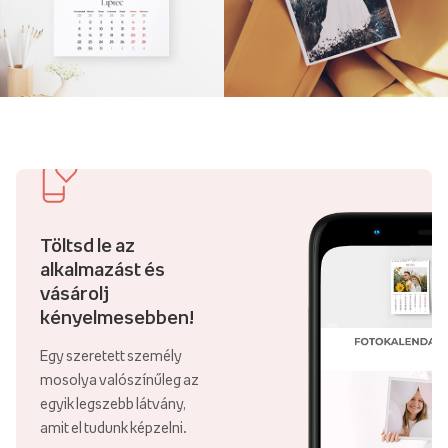
Töltsd le az
alkalmazást és
vásárolj
kényelmesebben!
Egy szeretett személy
mosolya valószínűleg az
egyik legszebb látvány,
amit el tudunk képzelni.