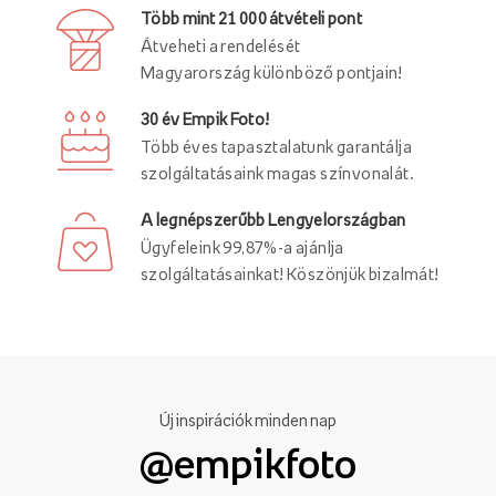
Több mint 21 000 átvételi pont
Átveheti a rendelését
Magyarország különböző pontjain!
30 év Empik Foto!
Több éves tapasztalatunk garantálja
szolgáltatásaink magas színvonalát.
A legnépszerűbb Lengyelországban
Ügyfeleink 99,87%-a ajánlja
szolgáltatásainkat! Köszönjük bizalmát!
Új inspirációk minden nap
@empikfoto