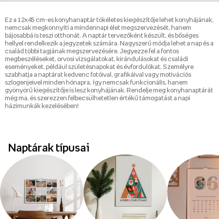
Ez a 12x45 cm-es konyhanaptár tökéletes kiegészítője lehet konyhájának,
nemcsak megkönnyíti a mindennapi élet megszervezését, hanem
bájosabbá is teszi otthonát. A naptár tervezőként készült, és bőséges
hellyel rendelkezik a jegyzetek számára. Nagyszerű módja lehet a nap és a
család többi tagjának megszervezésére. Jegyezze fel a fontos
megbeszéléseket, orvosi vizsgálatokat, kirándulásokat és családi
eseményeket, például születésnapokat és évfordulókat. Személyre
szabhatja a naptárat kedvenc fotóival, grafikáival vagy motivációs
szlogenjeivel minden hónapra, így nemcsak funkcionális, hanem
gyönyörű kiegészítője is lesz konyhájának. Rendelje meg konyhanaptárát
még ma, és szerezzen felbecsülhetetlen értékű támogatást a napi
házimunkák kezelésében!
Naptárak típusai