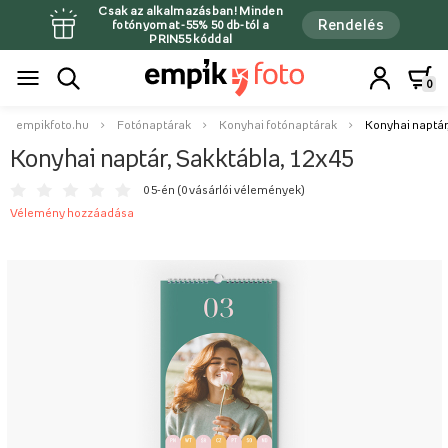
Csak az alkalmazásban! Minden
Rendelés
fotónyomat -55% 50 db-tól a
PRIN55 kóddal
0
empikfoto.hu
Fotónaptárak
Konyhai fotónaptárak
Konyhai naptár,
Konyhai naptár, Sakktábla, 12x45
0 5-én (
0 vásárlói vélemények
)
Vélemény hozzáadása