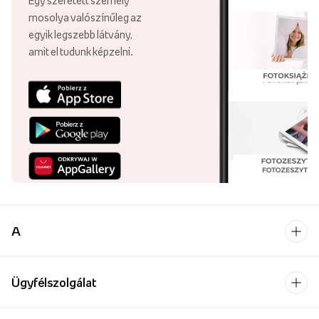
Egy szeretett személy
mosolya valószínűleg az
egyik legszebb látvány,
amit el tudunk képzelni.
A
Ügyfélszolgálat