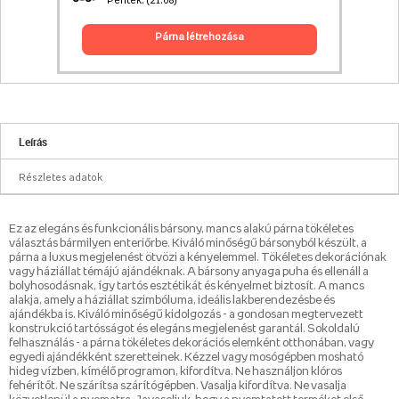
Péntek. (21.08)
párna létrehozása
Leírás
Részletes adatok
Ez az elegáns és funkcionális bársony, mancs alakú párna tökéletes
választás bármilyen enteriőrbe. Kiváló minőségű bársonyból készült, a
párna a luxus megjelenést ötvözi a kényelemmel. Tökéletes dekorációnak
vagy háziállat témájú ajándéknak. A bársony anyaga puha és ellenáll a
bolyhosodásnak, így tartós esztétikát és kényelmet biztosít. A mancs
alakja, amely a háziállat szimbóluma, ideális lakberendezésbe és
ajándékba is. Kiváló minőségű kidolgozás - a gondosan megtervezett
konstrukció tartósságot és elegáns megjelenést garantál. Sokoldalú
felhasználás - a párna tökéletes dekorációs elemként otthonában, vagy
egyedi ajándékként szeretteinek. Kézzel vagy mosógépben mosható
hideg vízben, kímélő programon, kifordítva. Ne használjon klóros
fehérítőt. Ne szárítsa szárítógépben. Vasalja kifordítva. Ne vasalja