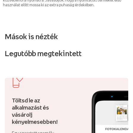
közvetlenül a nyomatra. Javasoljuk, hogy a nyomtatott terméket első
használat előtt mossa ki az extra puhaság érdekében.
Mások is nézték
Legutóbb megtekintett
Töltsd le az
alkalmazást és
vásárolj
kényelmesebben!