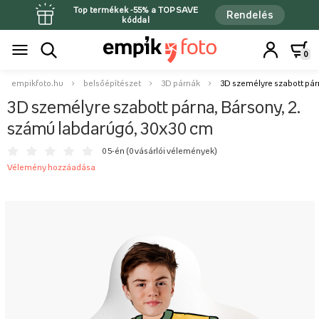
Top termékek -55% a TOPSAVE
Rendelés
kóddal
0
empikfoto.hu
belsőépítészet
3D párnák
3D személyre szabott pár
3D személyre szabott párna, Bársony, 2.
számú labdarúgó, 30x30 cm
0 5-én (
0 vásárlói vélemények
)
Vélemény hozzáadása