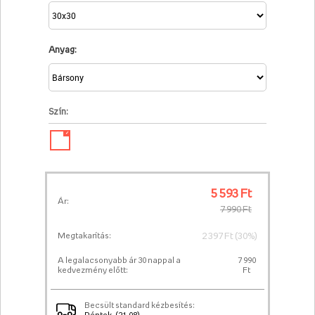
Anyag:
Szín:
✓
5 593 Ft
Ár:
7 990 Ft
2 397 Ft (30%)
Megtakarítás:
A legalacsonyabb ár 30 nappal a
7 990
kedvezmény előtt:
Ft
Becsült standard kézbesítés: