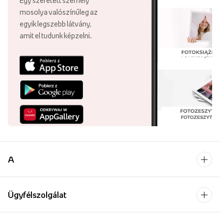
Egy szeretett személy
mosolya valószínűleg az
egyik legszebb látvány,
amit el tudunk képzelni.
A
Ügyfélszolgálat