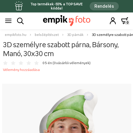
Top termékek -55% a TOPSAVE
Rendelés
kóddal
0
empikfoto.hu
belsőépítészet
3D párnák
3D személyre szabott pár
3D személyre szabott párna, Bársony,
Manó, 30x30 cm
0 5-én (
0 vásárlói vélemények
)
Vélemény hozzáadása