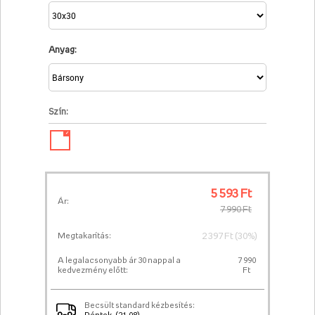
Anyag:
Szín:
✓
5 593 Ft
Ár:
7 990 Ft
2 397 Ft (30%)
Megtakarítás:
A legalacsonyabb ár 30 nappal a
7 990
kedvezmény előtt:
Ft
Becsült standard kézbesítés: