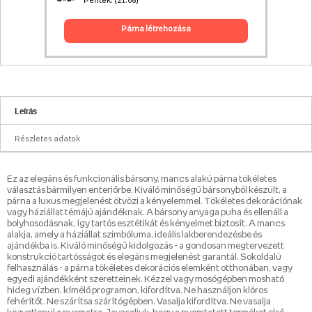
Péntek. (21.08)
párna létrehozása
Leírás
Részletes adatok
Ez az elegáns és funkcionális bársony, mancs alakú párna tökéletes
választás bármilyen enteriőrbe. Kiváló minőségű bársonyból készült, a
párna a luxus megjelenést ötvözi a kényelemmel. Tökéletes dekorációnak
vagy háziállat témájú ajándéknak. A bársony anyaga puha és ellenáll a
bolyhosodásnak, így tartós esztétikát és kényelmet biztosít. A mancs
alakja, amely a háziállat szimbóluma, ideális lakberendezésbe és
ajándékba is. Kiváló minőségű kidolgozás - a gondosan megtervezett
konstrukció tartósságot és elegáns megjelenést garantál. Sokoldalú
felhasználás - a párna tökéletes dekorációs elemként otthonában, vagy
egyedi ajándékként szeretteinek. Kézzel vagy mosógépben mosható
hideg vízben, kímélő programon, kifordítva. Ne használjon klóros
fehérítőt. Ne szárítsa szárítógépben. Vasalja kifordítva. Ne vasalja