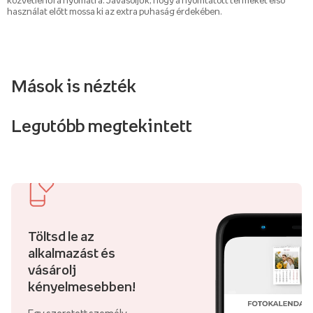
közvetlenül a nyomatra. Javasoljuk, hogy a nyomtatott terméket első
használat előtt mossa ki az extra puhaság érdekében.
Mások is nézték
Legutóbb megtekintett
Töltsd le az
alkalmazást és
vásárolj
kényelmesebben!