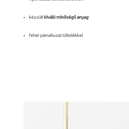
készült
kiváló minőségű anyag
fehér párnahuzat töltelékkel