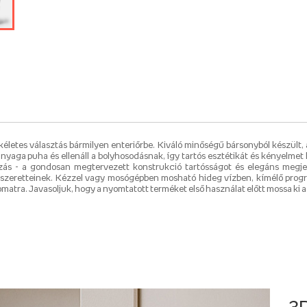
kéletes választás bármilyen enteriőrbe. Kiváló minőségű bársonyból készült,
aga puha és ellenáll a bolyhosodásnak, így tartós esztétikát és kényelmet bi
zás - a gondosan megtervezett konstrukció tartósságot és elegáns megjele
zeretteinek. Kézzel vagy mosógépben mosható hideg vízben, kímélő programo
yomatra. Javasoljuk, hogy a nyomtatott terméket első használat előtt mossa ki