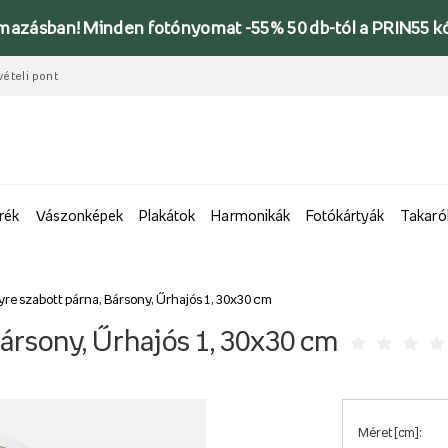
lmazásban! Minden fotónyomat -55% 50 db-tól a PRIN55 k
vételi pont
rék
Vászonképek
Plakátok
Harmonikák
Fotókártyák
Takaró
re szabott párna, Bársony, Űrhajós 1, 30x30 cm
ársony, Űrhajós 1, 30x30 cm
Méret [cm]: