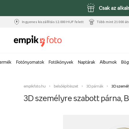
Csak az alka
Ingyenes kiszállítás 12.000 HUF felett
Több mint 21 000 át
termék
Fotónyomatok
Fotókönyvek
Naptárak
Albumok
Bög
empikfoto.hu
belsőépítészet
3D párnák
3D személy
3D személyre szabott párna, B