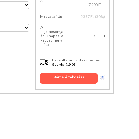
Ár:
7 990 Ft
2 397 Ft (30%)
Megtakarítás:
A
legalacsonyabb
ár 30 nappal a
7 990 Ft
kedvezmény
előtt:
Becsült standard kézbesítés:
Szerda. (19.08)
párna létrehozása
?