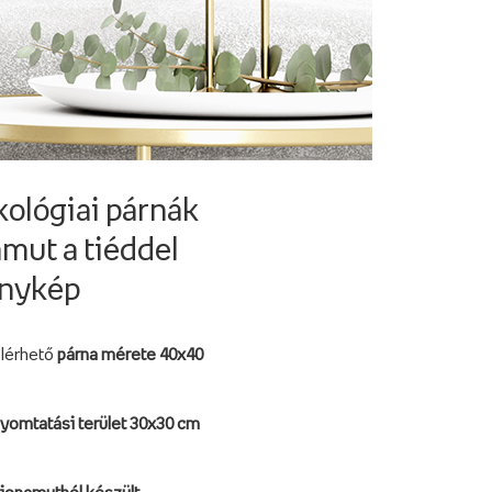
ológiai párnák
mut a tiéddel
énykép
lérhető
párna mérete 40x40
yomtatási terület 30x30 cm