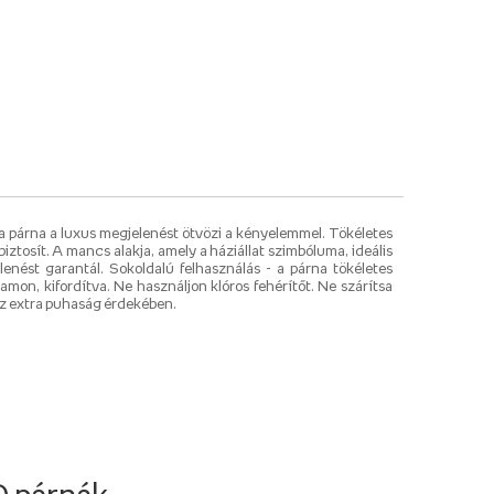
 a párna a luxus megjelenést ötvözi a kényelemmel. Tökéletes
ztosít. A mancs alakja, amely a háziállat szimbóluma, ideális
nést garantál. Sokoldalú felhasználás - a párna tökéletes
n, kifordítva. Ne használjon klóros fehérítőt. Ne szárítsa
 az extra puhaság érdekében.