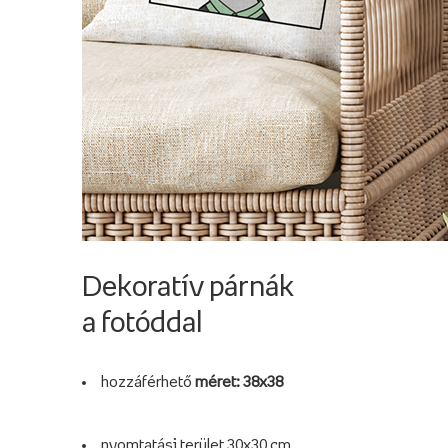
Dekoratív párnák
a fotóddal
hozzáférhető
méret: 38x38
nyomtatási terület 30x30 cm