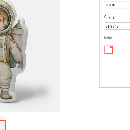
Anyag:
Szín:
✓