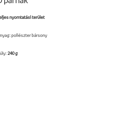
D párnák
eljes nyomtatási terület
nyag: poliészter bársony
úly:
240 g