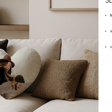
3
t
a
s