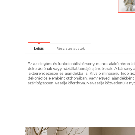
Leírás
Részletes adatok
Ez az elegáns és funkcionális bársony, mancs alakú párna tö
dekorációnak vagy háziállat témájú ajándéknak. A bársony any
lakberendezésbe és ajándékba is. Kiváló minőségű kidolgo
dekorációs elemként otthonában, vagy egyedi ajándékként s
szárítógépben. Vasalja kifordítva. Ne vasalja közvetlenül a n