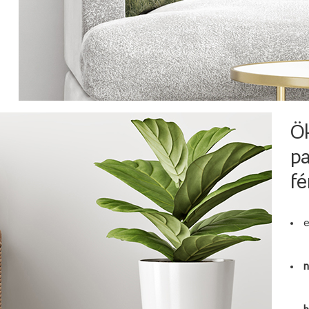
Ök
pa
f
e
n