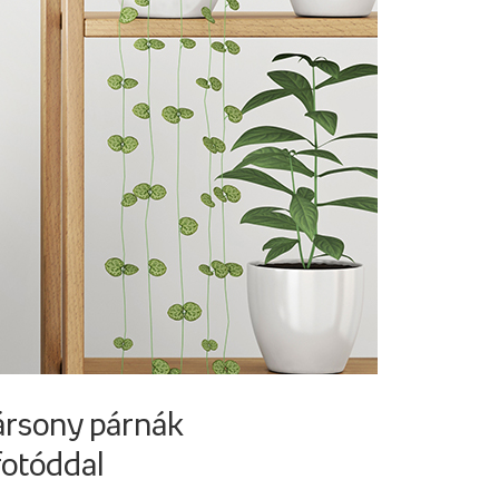
ársony párnák
fotóddal