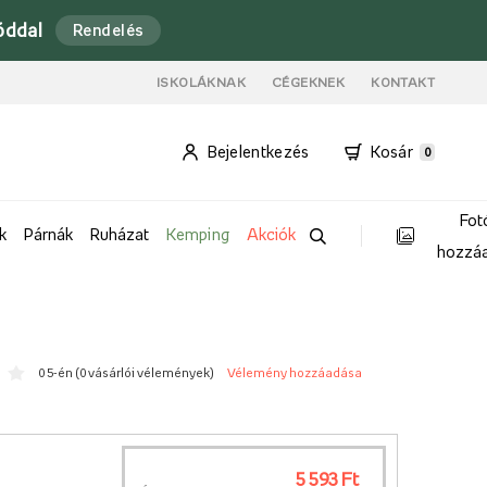
óddal
Rendelés
ISKOLÁKNAK
CÉGEKNEK
KONTAKT
Bejelentkezés
Kosár
0
Fot
k
Párnák
Ruházat
Kemping
Akciók
hozzá
0 5-én (
0 vásárlói vélemények
)
Vélemény hozzáadása
5 593 Ft