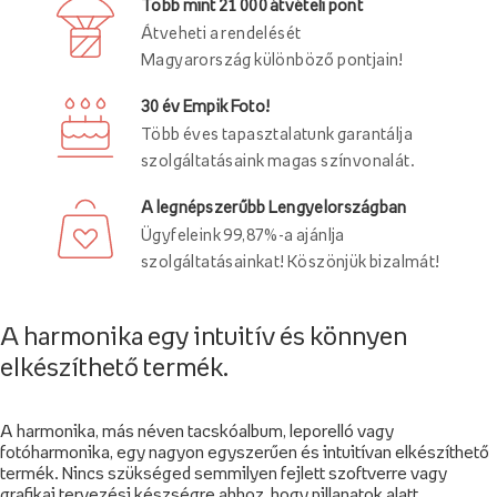
Több mint 21 000 átvételi pont
Átveheti a rendelését
Magyarország különböző pontjain!
30 év Empik Foto!
Több éves tapasztalatunk garantálja
szolgáltatásaink magas színvonalát.
A legnépszerűbb Lengyelországban
Ügyfeleink 99,87%-a ajánlja
szolgáltatásainkat! Köszönjük bizalmát!
A harmonika egy intuitív és könnyen
elkészíthető termék.
A harmonika, más néven tacskóalbum, leporelló vagy
fotóharmonika, egy nagyon egyszerűen és intuitívan elkészíthető
termék. Nincs szükséged semmilyen fejlett szoftverre vagy
grafikai tervezési készségre ahhoz, hogy pillanatok alatt