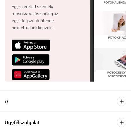
Egy szeretett személy
mosolya valószínűleg az
egyik legszebb látvány,
amit el tudunk képzelni.
A
Ügyfélszolgálat