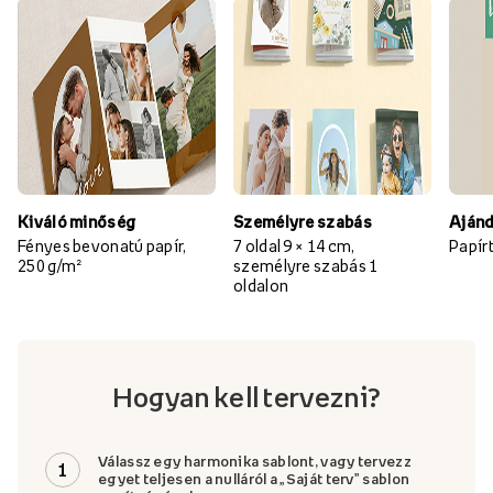
Kiváló minőség
Személyre szabás
Aján
Fényes bevonatú papír,
7 oldal 9 × 14 cm,
Papír
250 g/m²
személyre szabás 1
oldalon
Hogyan kell tervezni?
Válassz egy harmonika sablont, vagy tervezz
1
egyet teljesen a nulláról a „Saját terv” sablon