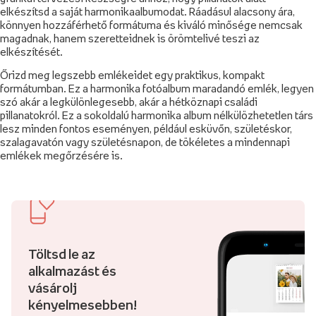
elkészítsd a saját harmonikaalbumodat. Ráadásul alacsony ára,
könnyen hozzáférhető formátuma és kiváló minősége nemcsak
magadnak, hanem szeretteidnek is örömtelivé teszi az
elkészítését.
Őrizd meg legszebb emlékeidet egy praktikus, kompakt
formátumban. Ez a harmonika fotóalbum maradandó emlék, legyen
szó akár a legkülönlegesebb, akár a hétköznapi családi
pillanatokról. Ez a sokoldalú harmonika album nélkülözhetetlen társ
lesz minden fontos eseményen, például esküvőn, születéskor,
szalagavatón vagy születésnapon, de tökéletes a mindennapi
emlékek megőrzésére is.
Töltsd le az
alkalmazást és
vásárolj
kényelmesebben!