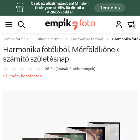
Csak az alkalmazásban! Minden
Rendelés
fotónyomat -55% 50 db-tól a
PRIN55 kóddal
0
empikfoto.hu
Minden termék
Harmonika fotóból
Harmonika fotók
Harmonika fotókból, Mérföldkőnek
számító születésnap
0 5-én (
0 vásárlói vélemények
)
Vélemény hozzáadása