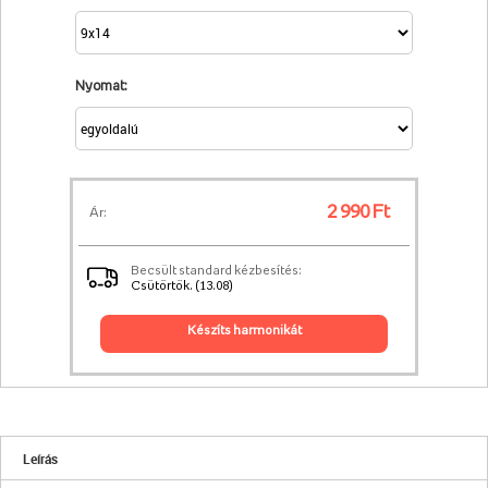
Nyomat:
2 990 Ft
Ár:
Becsült standard kézbesítés:
Csütörtök. (13.08)
készíts harmonikát
Leírás