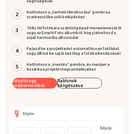
segítségével
Kattintson a „termék létrehozása” gombra a
2
szerkesztőbe való belépéshez
Tölts fel fotókat a számítógéped merevlemezéről
3
vagy az Empik Foto albumból, hogy létrehozd a
saját harmonika albumodat
Fejezd be a projektedet automatikusan fotókkal,
4
vagy állítsd be saját kezűleg a fotók elrendezését
Kattintson a „mentés” gombra, és menjen a
5
kosárba a projekt megrendeléséhez
Készíts egy
Sablonok
szájharmonikát
böngészése