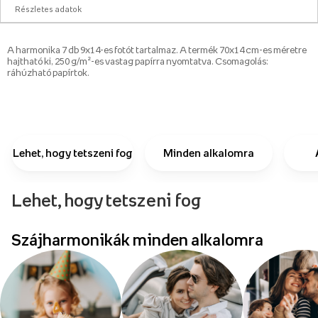
Részletes adatok
A harmonika 7 db 9x14-es fotót tartalmaz. A termék 70x14 cm-es méretre
hajtható ki, 250 g/m²-es vastag papírra nyomtatva. Csomagolás:
ráhúzható papírtok.
Lehet, hogy tetszeni fog
Minden alkalomra
Lehet, hogy tetszeni fog
Szájharmonikák minden alkalomra