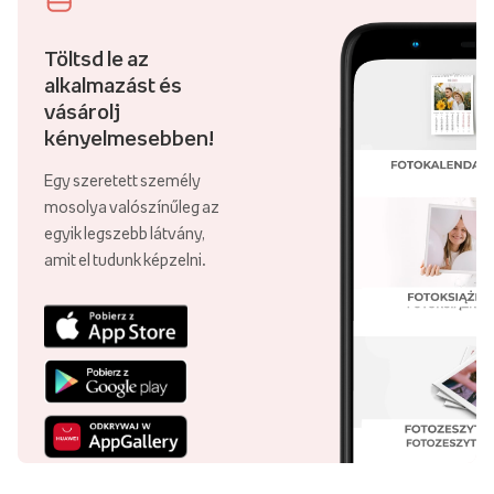
Töltsd le az
alkalmazást és
vásárolj
kényelmesebben!
Egy szeretett személy
mosolya valószínűleg az
egyik legszebb látvány,
amit el tudunk képzelni.