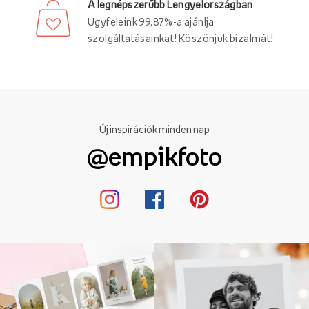
A legnépszerűbb Lengyelországban
Ügyfeleink 99,87%-a ajánlja
szolgáltatásainkat! Köszönjük bizalmát!
Új inspirációk minden nap
@empikfoto