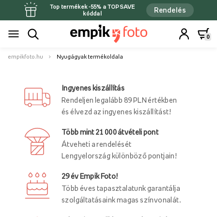
Top termékek -55% a TOPSAVE
Rendelés
kóddal
0
empikfoto.hu
Nyugágyak termékoldala
Ingyenes kiszállítás
Rendeljen legalább 89 PLN értékben
és élvezd az ingyenes kiszállítást!
Több mint 21 000 átvételi pont
Átveheti a rendelését
Lengyelország különböző pontjain!
29 év Empik Foto!
Több éves tapasztalatunk garantálja
szolgáltatásaink magas színvonalát.