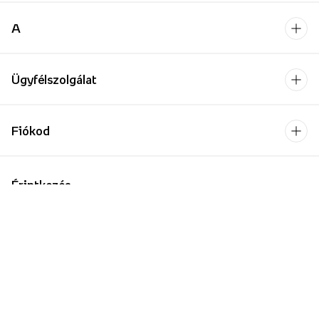
A
Ügyfélszolgálat
Fiókod
Érintkezés
+48 22 462 72 56
Hétfő-Péntek: 8:00-18:00
Kapcsolatfelvételi űrlap
Vállalkozásoknak/Nagykereskedelemnek
Oktatási intézmények számára
Fizetési szolgáltató