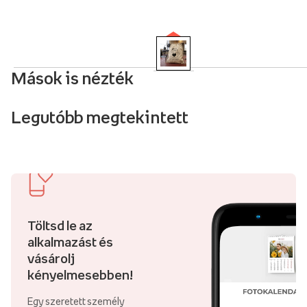
Mások is nézték
Legutóbb megtekintett
Töltsd le az
alkalmazást és
vásárolj
kényelmesebben!
Egy szeretett személy