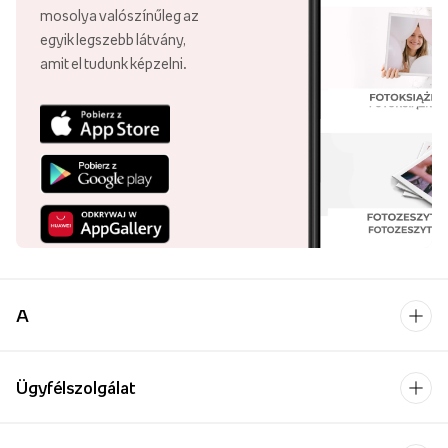
mosolya valószínűleg az
egyik legszebb látvány,
amit el tudunk képzelni.
A
Ügyfélszolgálat