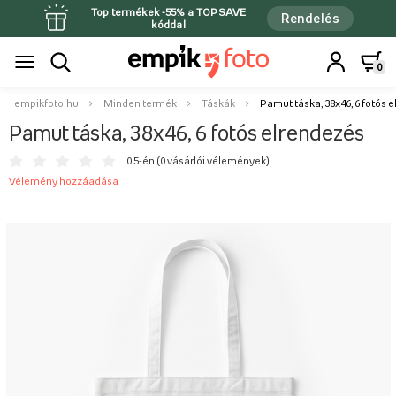
Top termékek -55% a TOPSAVE
Rendelés
kóddal
0
empikfoto.hu
Minden termék
Táskák
Pamut táska, 38x46, 6 fotós 
Pamut táska, 38x46, 6 fotós elrendezés
0 5-én (
0 vásárlói vélemények
)
Vélemény hozzáadása