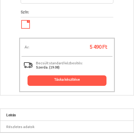
Szín:
✓
5 490 Ft
Ár:
Becsült standard kézbesítés:
Szerda. (19.08)
táska készítése
Leírás
Részletes adatok