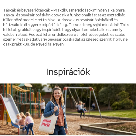
Táskák és bevásárlótáskák – Praktikus megoldások minden alkalomra.
Táska- és bevásárlótáskáink ötvözik a funkcionalitást és az esztétikát.
Különböző modelleket találsz – a klasszikus bevásárlótáskáktól és
hátizsákoktól a gyerekcipő-táskákig. Tervezd meg saját mintádat! Tölts
fel fotót, grafikát vagy inspirációt, hogy olyan terméket alkoss, amely
valóban a tiéd. Fedezd fel a rendelkezésre álló lehetőségeket, és szabd
személyre táskádat vagy bevásárlótáskádat az ízlésed szerint, hogy ne
csak praktikus, de egyedi is legyen!
Inspirációk