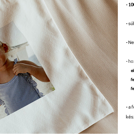
- 1
-
sú
-
Ne
-
ho
e
f
f
-
a f
kés