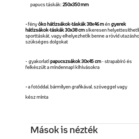
papucs táskák:
250x350 mm
-
fény
öko hátizsákok-táskák 38x46 m
én
gyerek
hátizsákok-táskák 30x38 cm
sikeresen helyettesítheti
sporttáskát, vagy elhelyezhetik benne a rövid utazásh
szükséges dolgokat
-
gyakorlati
papucszsákok 30x45 cm
- strapabíró és
felkészült a mindennapi kihívásokra
-
a fotóddal, bármilyen grafikával, szöveggel vagy
kész minta
Mások is nézték