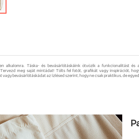
 alkalomra. Táska- és bevásárlótáskáink ötvözik a funkcionalitást és az
Tervezd meg saját mintádat! Tölts fel fotót, grafikát vagy inspirációt, ho
 vagy bevásárlótáskádat az ízlésed szerint, hogy ne csak praktikus, de egyedi
P