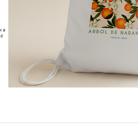
k a
oz