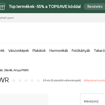
Top termékek -55% a TOPSAVE kóddal
Rendelés
vételi pont
rék
Vászonképek
Plakátok
Harmonikák
Fotókártyák
Takaró
ák, 38x46, Anya PWR
PWR
0 5-én (
0 vásárlói vélemények
)
Vélemény hozz
Méret [cm]: