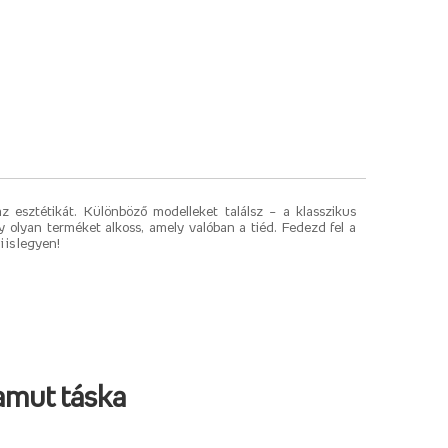
 esztétikát. Különböző modelleket találsz – a klasszikus
gy olyan terméket alkoss, amely valóban a tiéd. Fedezd fel a
 is legyen!
amut táska