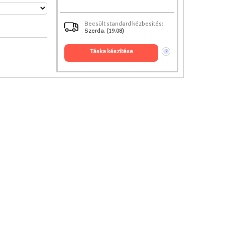
Becsült standard kézbesítés:
Szerda. (19.08)
táska készítése
?