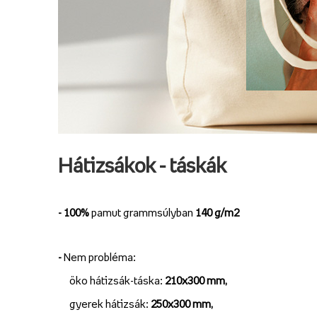
Hátizsákok - táskák
- 100%
pamut grammsúlyban
140 g/m2
-
Nem probléma:
öko hátizsák-táska:
210x300 mm,
gyerek hátizsák:
250x300 mm,