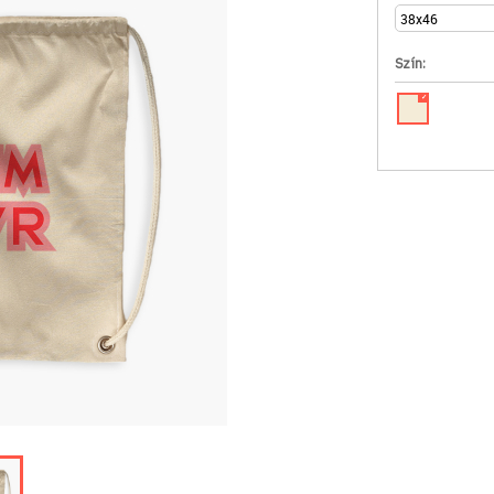
Szín:
✓