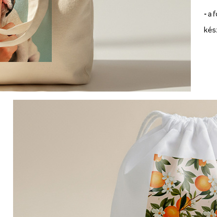
-
a f
kés