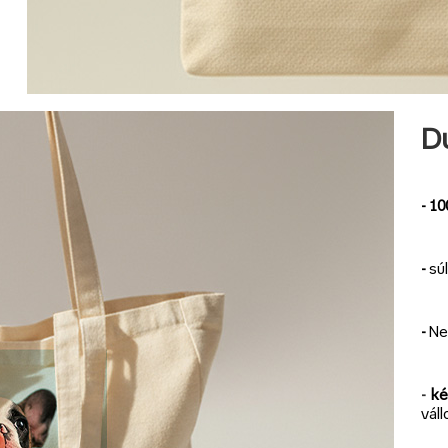
Du
- 1
-
sú
-
Ne
-
ké
váll