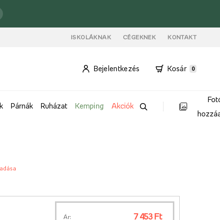
ISKOLÁKNAK
CÉGEKNEK
KONTAKT
Bejelentkezés
Kosár
0
Fot
k
Párnák
Ruházat
Kemping
Akciók
hozzá
áadása
7 453 Ft
Ár: