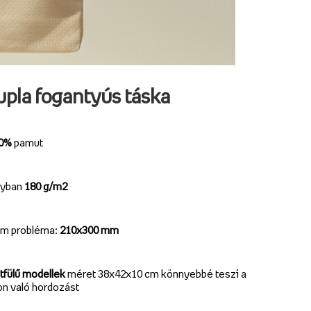
pla fogantyús táska
00%
pamut
lyban
180 g/m2
m probléma:
210x300 mm
tfülű modellek
méret 38x42x10 cm
könnyebbé teszi a
on való hordozást