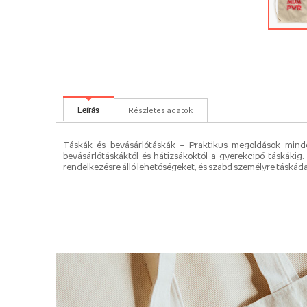
Leírás
Részletes adatok
Táskák és bevásárlótáskák – Praktikus megoldások minden
bevásárlótáskáktól és hátizsákoktól a gyerekcipő-táskákig. 
rendelkezésre álló lehetőségeket, és szabd személyre táskádat