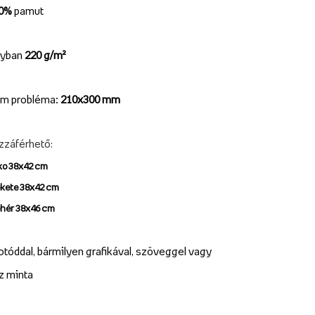
00%
pamut
lyban
220 g/m²
m probléma:
210x300 mm
zzáférhető
:
ko 38x42 cm
ekete 38x42 cm
ehér 38x46 cm
otóddal, bármilyen grafikával, szöveggel vagy
z minta