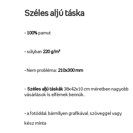
Széles aljú táska
- 100%
pamut
-
súlyban
220 g/m²
-
Nem probléma:
210x300 mm
-
Széles aljú táskák
38x42x10 cm méretben nagyobb
vásárlások is elférnek bennük.
-
a fotóddal, bármilyen grafikával, szöveggel vagy
kész minta