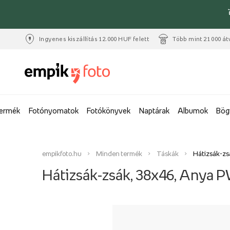
Ingyenes kiszállítás 12.000 HUF felett
Több mint 21 000 át
termék
Fotónyomatok
Fotókönyvek
Naptárak
Albumok
Bög
empikfoto.hu
Minden termék
Táskák
Hátizsák-zs
Hátizsák-zsák, 38x46, Anya 