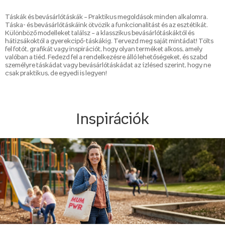
Táskák és bevásárlótáskák – Praktikus megoldások minden alkalomra.
Táska- és bevásárlótáskáink ötvözik a funkcionalitást és az esztétikát.
Különböző modelleket találsz – a klasszikus bevásárlótáskáktól és
hátizsákoktól a gyerekcipő-táskákig. Tervezd meg saját mintádat! Tölts
fel fotót, grafikát vagy inspirációt, hogy olyan terméket alkoss, amely
valóban a tiéd. Fedezd fel a rendelkezésre álló lehetőségeket, és szabd
személyre táskádat vagy bevásárlótáskádat az ízlésed szerint, hogy ne
csak praktikus, de egyedi is legyen!
Inspirációk