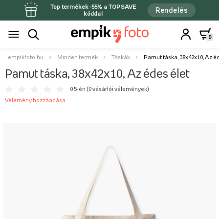
Top termékek -55% a TOPSAVE
Rendelés
kóddal
0
empikfoto.hu
Minden termék
Táskák
Pamut táska, 38x42x10, Az éd
Pamut táska, 38x42x10, Az édes élet
0 5-én (
0 vásárlói vélemények
)
Vélemény hozzáadása