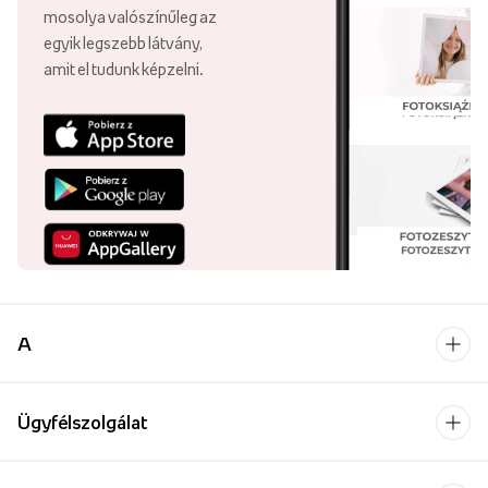
mosolya valószínűleg az
egyik legszebb látvány,
amit el tudunk képzelni.
A
Ügyfélszolgálat