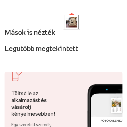
Mások is nézték
Legutóbb megtekintett
Töltsd le az
alkalmazást és
vásárolj
kényelmesebben!
Egy szeretett személy