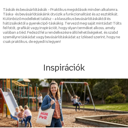
Táskák és bevásárlótáskák – Praktikus megoldások minden alkalomra.
Táska- és bevásárlótáskáink ötvözik a funkcionalitást és az esztétikát.
Különböző modelleket találsz – a klasszikus bevásárlótáskáktól és
hátizsákoktól a gyerekcipő-táskákig. Tervezd meg saját mintádat! Tölts
fel fotót, grafikát vagy inspirációt, hogy olyan terméket alkoss, amely
valóban a tiéd. Fedezd fel a rendelkezésre álló lehetőségeket, és szabd
személyre táskádat vagy bevásárlótáskádat az ízlésed szerint, hogy ne
csak praktikus, de egyedi is legyen!
Inspirációk