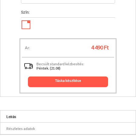
Szín:
✓
4 490 Ft
Ár:
Becsült standard kézbesítés:
Péntek. (21.08)
táska készítése
Leírás
Részletes adatok