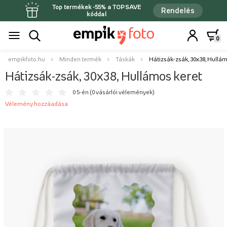
Top termékek -55% a TOPSAVE
Rendelés
kóddal
0
empikfoto.hu
Minden termék
Táskák
Hátizsák-zsák, 30x38, Hullám
Hátizsák-zsák, 30x38, Hullámos keret
0 5-én (
0 vásárlói vélemények
)
Vélemény hozzáadása