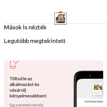
Mások is nézték
Legutóbb megtekintett
Töltsd le az
alkalmazást és
vásárolj
kényelmesebben!
Egy szeretett személy