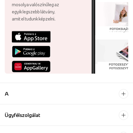
mosolya valószínűleg az
egyik legszebb látvány,
amit el tudunk képzelni.
A
Ügyfélszolgálat