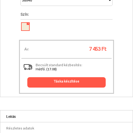
Szín:
✓
7 453 Ft
Ár:
Becsült standard kézbesítés:
Hétfő. (17.08)
táska készítése
Leírás
Részletes adatok