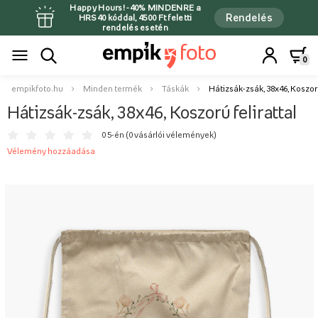
Happy Hours! -40% MINDENRE a
Rendelés
HRS40 kóddal, 4500 Ft feletti
rendelés esetén
0
empikfoto.hu
Minden termék
Táskák
Hátizsák-zsák, 38x46, Koszorú
Hátizsák-zsák, 38x46, Koszorú felirattal
0 5-én (
0 vásárlói vélemények
)
Vélemény hozzáadása