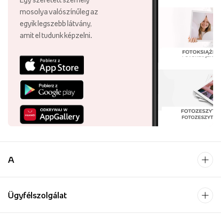
mosolya valószínűleg az
egyik legszebb látvány,
amit el tudunk képzelni.
A
Ügyfélszolgálat