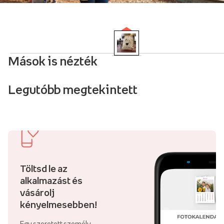
Mások is nézték
Legutóbb megtekintett
Töltsd le az
alkalmazást és
vásárolj
kényelmesebben!
Egy szeretett személy