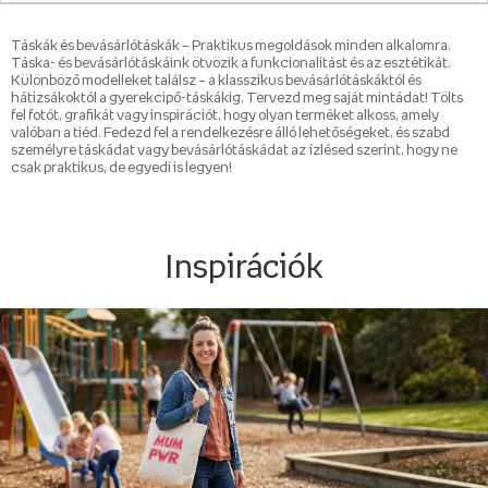
Táskák és bevásárlótáskák – Praktikus megoldások minden alkalomra.
Táska- és bevásárlótáskáink ötvözik a funkcionalitást és az esztétikát.
Különböző modelleket találsz – a klasszikus bevásárlótáskáktól és
hátizsákoktól a gyerekcipő-táskákig. Tervezd meg saját mintádat! Tölts
fel fotót, grafikát vagy inspirációt, hogy olyan terméket alkoss, amely
valóban a tiéd. Fedezd fel a rendelkezésre álló lehetőségeket, és szabd
személyre táskádat vagy bevásárlótáskádat az ízlésed szerint, hogy ne
csak praktikus, de egyedi is legyen!
Inspirációk