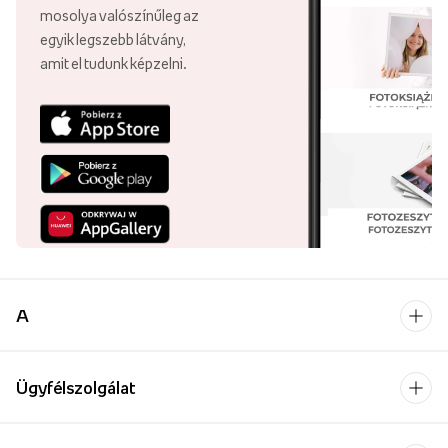
mosolya valószínűleg az
egyik legszebb látvány,
amit el tudunk képzelni.
A
Ügyfélszolgálat