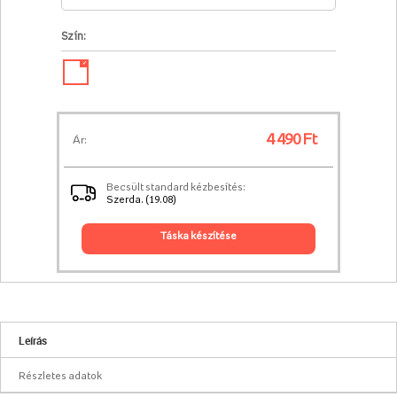
Szín:
✓
4 490 Ft
Ár:
Becsült standard kézbesítés:
Szerda. (19.08)
táska készítése
Leírás
Részletes adatok