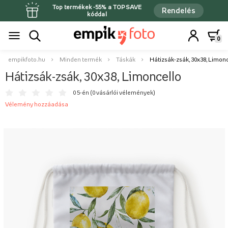
Top termékek -55% a TOPSAVE
Rendelés
kóddal
0
empikfoto.hu
Minden termék
Táskák
Hátizsák-zsák, 30x38, Limon
Hátizsák-zsák, 30x38, Limoncello
0 5-én (
0 vásárlói vélemények
)
Vélemény hozzáadása