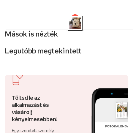
Mások is nézték
Legutóbb megtekintett
Töltsd le az
alkalmazást és
vásárolj
kényelmesebben!
Egy szeretett személy