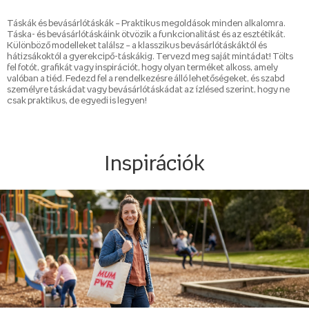
Táskák és bevásárlótáskák – Praktikus megoldások minden alkalomra.
Táska- és bevásárlótáskáink ötvözik a funkcionalitást és az esztétikát.
Különböző modelleket találsz – a klasszikus bevásárlótáskáktól és
hátizsákoktól a gyerekcipő-táskákig. Tervezd meg saját mintádat! Tölts
fel fotót, grafikát vagy inspirációt, hogy olyan terméket alkoss, amely
valóban a tiéd. Fedezd fel a rendelkezésre álló lehetőségeket, és szabd
személyre táskádat vagy bevásárlótáskádat az ízlésed szerint, hogy ne
csak praktikus, de egyedi is legyen!
Inspirációk