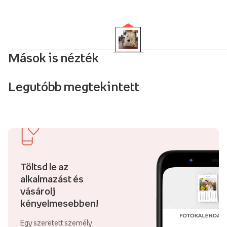
Mások is nézték
Legutóbb megtekintett
Töltsd le az
alkalmazást és
vásárolj
kényelmesebben!
Egy szeretett személy