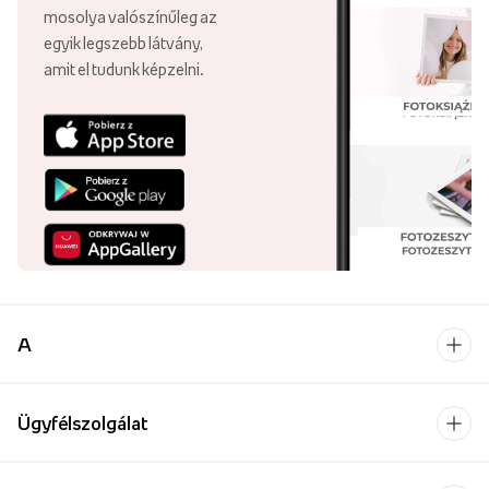
mosolya valószínűleg az
egyik legszebb látvány,
amit el tudunk képzelni.
A
Ügyfélszolgálat