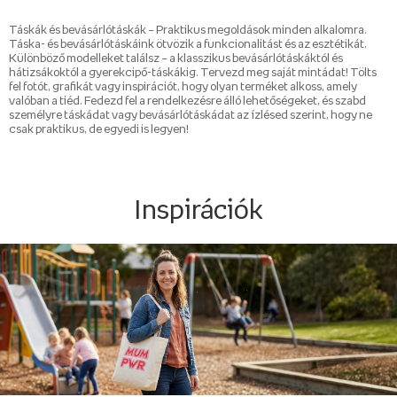
Táskák és bevásárlótáskák – Praktikus megoldások minden alkalomra.
Táska- és bevásárlótáskáink ötvözik a funkcionalitást és az esztétikát.
Különböző modelleket találsz – a klasszikus bevásárlótáskáktól és
hátizsákoktól a gyerekcipő-táskákig. Tervezd meg saját mintádat! Tölts
fel fotót, grafikát vagy inspirációt, hogy olyan terméket alkoss, amely
valóban a tiéd. Fedezd fel a rendelkezésre álló lehetőségeket, és szabd
személyre táskádat vagy bevásárlótáskádat az ízlésed szerint, hogy ne
csak praktikus, de egyedi is legyen!
Inspirációk