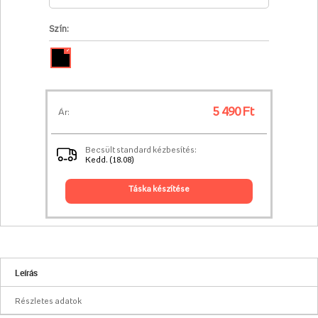
Szín:
✓
5 490 Ft
Ár:
Becsült standard kézbesítés:
Kedd. (18.08)
táska készítése
Leírás
Részletes adatok