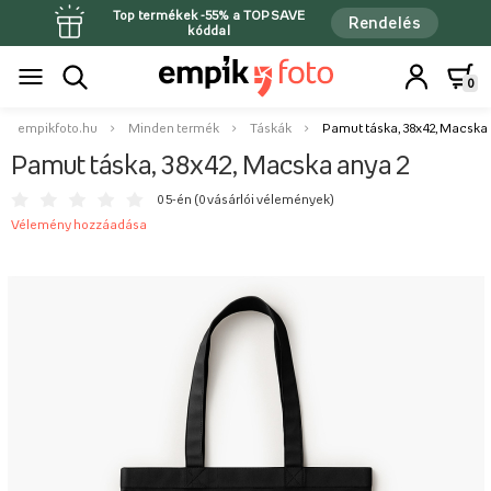
Top termékek -55% a TOPSAVE
Rendelés
kóddal
0
empikfoto.hu
Minden termék
Táskák
Pamut táska, 38x42, Macska 
Pamut táska, 38x42, Macska anya 2
0 5-én (
0 vásárlói vélemények
)
Vélemény hozzáadása