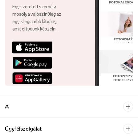
Egy szeretett személy
mosolya valószínűleg az
egyik legszebb látvány,
amit el tudunk képzelni.
A
Ügyfélszolgálat