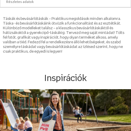
Részletes adatok
Táskák és bevásárlótáskák – Praktikus megoldások minden alkalomra.
Táska- és bevásárlótáskáink ötvözik a funkcionalitást és az esztétikát.
Különböző modelleket találsz – a klasszikus bevásárlótáskáktól és
hátizsákoktól a gyerekcipő-táskákig. Tervezd meg saját mintádat! Tölts
fel fotót, grafikát vagy inspirációt, hogy olyan terméket alkoss, amely
valóban a tiéd. Fedezd fel a rendelkezésre álló lehetőségeket, és szabd
személyre táskádat vagy bevásárlótáskádat az ízlésed szerint, hogy ne
csak praktikus, de egyedi is legyen!
Inspirációk