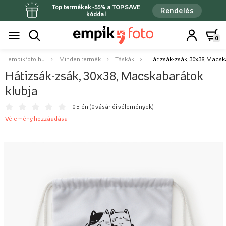
Top termékek -55% a TOPSAVE
Rendelés
kóddal
0
empikfoto.hu
Minden termék
Táskák
Hátizsák-zsák, 30x38, Macsk
Hátizsák-zsák, 30x38, Macskabarátok
klubja
0 5-én (
0 vásárlói vélemények
)
Vélemény hozzáadása