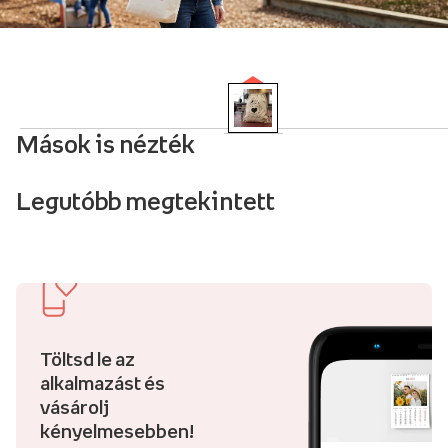
Mások is nézték
Legutóbb megtekintett
Töltsd le az
alkalmazást és
vásárolj
kényelmesebben!