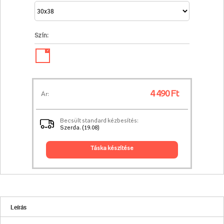
Szín:
✓
4 490 Ft
Ár:
Becsült standard kézbesítés:
Szerda. (19.08)
táska készítése
Leírás