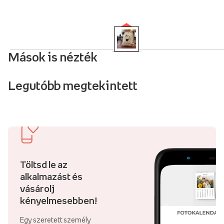
Mások is nézték
Legutóbb megtekintett
Töltsd le az
alkalmazást és
vásárolj
kényelmesebben!
Egy szeretett személy