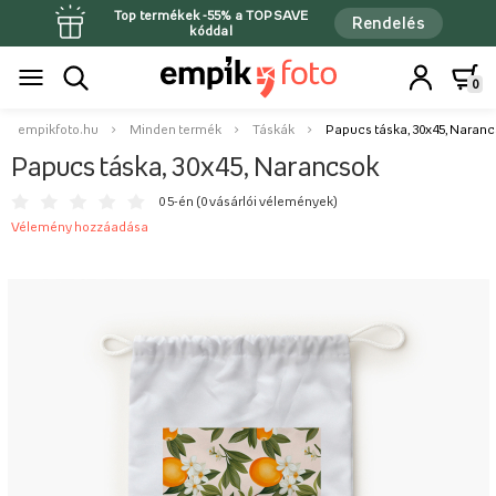
Top termékek -55% a TOPSAVE
Rendelés
kóddal
0
empikfoto.hu
Minden termék
Táskák
Papucs táska, 30x45, Naran
Papucs táska, 30x45, Narancsok
0 5-én (
0 vásárlói vélemények
)
Vélemény hozzáadása