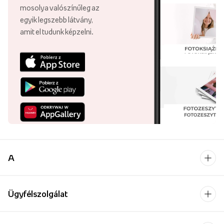
mosolya valószínűleg az
egyik legszebb látvány,
amit el tudunk képzelni.
A
Ügyfélszolgálat