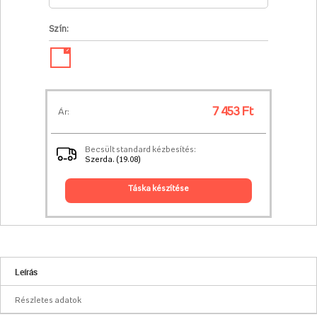
Szín:
✓
7 453 Ft
Ár:
Becsült standard kézbesítés:
Szerda. (19.08)
táska készítése
Leírás
Részletes adatok