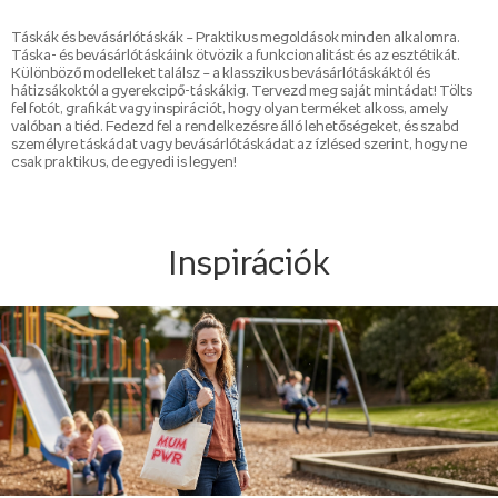
Táskák és bevásárlótáskák – Praktikus megoldások minden alkalomra.
Táska- és bevásárlótáskáink ötvözik a funkcionalitást és az esztétikát.
Különböző modelleket találsz – a klasszikus bevásárlótáskáktól és
hátizsákoktól a gyerekcipő-táskákig. Tervezd meg saját mintádat! Tölts
fel fotót, grafikát vagy inspirációt, hogy olyan terméket alkoss, amely
valóban a tiéd. Fedezd fel a rendelkezésre álló lehetőségeket, és szabd
személyre táskádat vagy bevásárlótáskádat az ízlésed szerint, hogy ne
csak praktikus, de egyedi is legyen!
Inspirációk