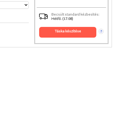
Becsült standard kézbesítés:
Hétfő. (17.08)
táska készítése
?