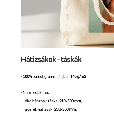
Hátizsákok - táskák
- 100%
pamut grammsúlyban
140 g/m2
-
Nem probléma:
öko hátizsák-táska:
210x300 mm,
gyerek hátizsák:
250x300 mm,