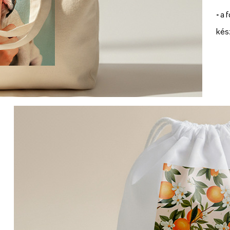
-
a f
kés