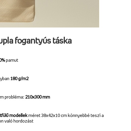
pla fogantyús táska
00%
pamut
lyban
180 g/m2
m probléma:
210x300 mm
tfülű modellek
méret 38x42x10 cm
könnyebbé teszi a
on való hordozást