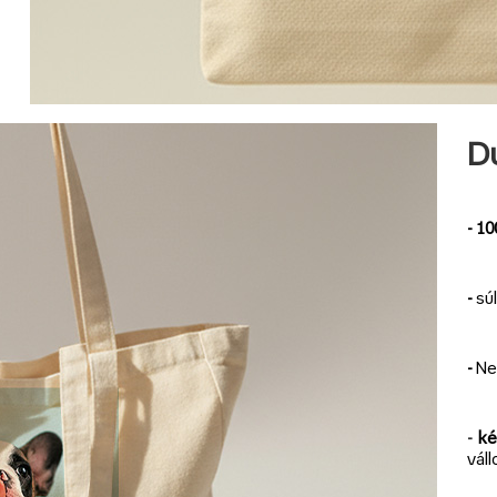
Du
- 1
-
sú
-
Ne
-
ké
váll