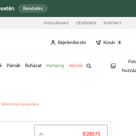
esetén
Rendelés
ISKOLÁKNAK
CÉGEKNEK
KONTAKT
Bejelentkezés
Kosár
0
Fot
k
Párnák
Ruházat
Kemping
Akciók
hozzá
Vélemény hozzáadása
8 283 Ft
Ár: