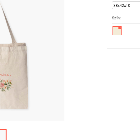
Szín:
✓