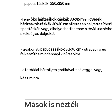
papucs táskák:
250x350 mm
-
fény
öko hátizsákok-táskák 38x46 m
én
gyerek
hátizsákok-táskák 30x38 cm
sikeresen helyettesítheti
sporttáskát, vagy elhelyezhetik benne a rövid utazásh
szükséges dolgokat
-
gyakorlati
papucszsákok 30x45 cm
- strapabíró és
felkészült a mindennapi kihívásokra
-
a fotóddal, bármilyen grafikával, szöveggel vagy
kész minta
Mások is nézték