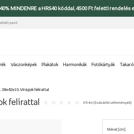
-40% MINDENRE a HRS40 kóddal, 4500 Ft feletti rendelés 
vételi pont
rék
Vászonképek
Plakátok
Harmonikák
Fotókártyák
Takaró
 38x42x10, Virágok felirattal
 felirattal
0 5-én (
0 vásárlói vélemények
)
Méret [cm]: