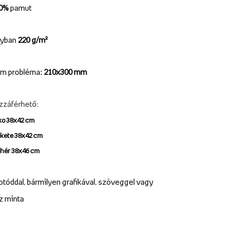
00%
pamut
lyban
220 g/m²
m probléma:
210x300 mm
zzáférhető
:
ko 38x42 cm
ekete 38x42 cm
ehér 38x46 cm
otóddal, bármilyen grafikával, szöveggel vagy
z minta