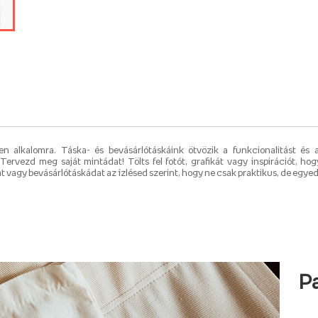
 alkalomra. Táska- és bevásárlótáskáink ötvözik a funkcionalitást és az
Tervezd meg saját mintádat! Tölts fel fotót, grafikát vagy inspirációt, ho
 vagy bevásárlótáskádat az ízlésed szerint, hogy ne csak praktikus, de egyedi
P