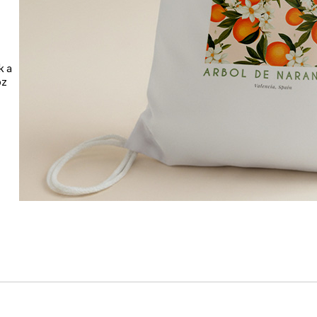
k a
oz