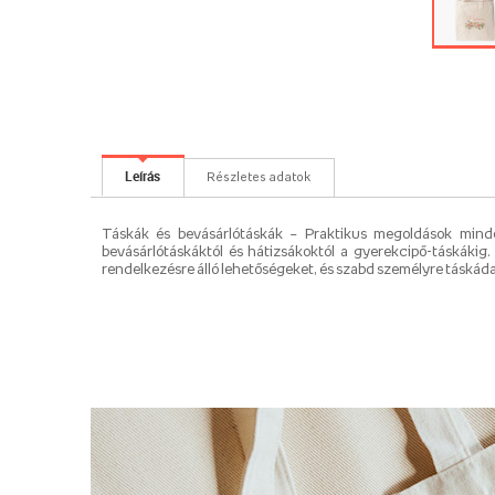
Leírás
Részletes adatok
Táskák és bevásárlótáskák – Praktikus megoldások minden
bevásárlótáskáktól és hátizsákoktól a gyerekcipő-táskákig. 
rendelkezésre álló lehetőségeket, és szabd személyre táskádat