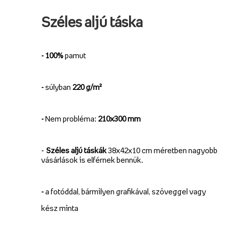
Széles aljú táska
- 100%
pamut
-
súlyban
220 g/m²
-
Nem probléma:
210x300 mm
-
Széles aljú táskák
38x42x10 cm méretben nagyobb
vásárlások is elférnek bennük.
-
a fotóddal, bármilyen grafikával, szöveggel vagy
kész minta