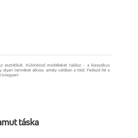
 esztétikát. Különböző modelleket találsz – a klasszikus
gy olyan terméket alkoss, amely valóban a tiéd. Fedezd fel a
 is legyen!
amut táska