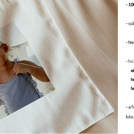
- 1
-
sú
-
Ne
-
ho
e
f
f
-
a f
kés