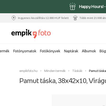
Happy Hours! 
Ingyenes kiszállítás 12.000 HUF felett
Több mint 21 000 át
termék
Fotónyomatok
Fotókönyvek
Naptárak
Albumok
Bög
empikfoto.hu
Minden termék
Táskák
Pamut táska,
Pamut táska, 38x42x10, Virágok