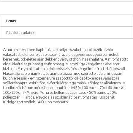
Leírás
Részletes adatok
A három méretben kapható, személyre szabott törölközők kiváló
választást jelentenek azok számára, akik egyedi és egyedi terméket
keresnek, tökéletes ajándékként vagy otthoni használatra. A nyomtatott
oldal kivételes puhaság és finomság jellemzi, így kényelmes viseletet
biztosít. A nyomtatatlan oldal nedvszívó és kényelmes frottírból készült.
Használja sablonjainkat, és ajándékozza meg szeretteit valami igazán
különlegessel – egy személyre szabott törölköző tökéletes választás
születésnapra, esküvőre, évfordulóra vagy más különleges alkalomra. A
törölközők három méretben kaphatók: - M 50x100 cm - L 70x140 cm - XL
100x150 cm - Anyag: Puha és kellemes tapintású - 50% pamut, 50%
poliészter - Tartós, egyoldalas szublimációs nyomtatás - Bőrbarát -
Kidolgozott szélek - 40°C-on mosható