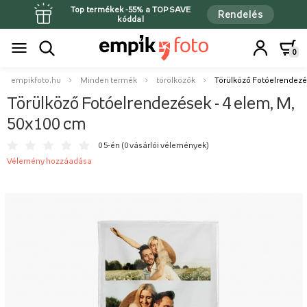
Top termékek -55% a TOPSAVE
Rendelés
kóddal
0
empikfoto.hu
Minden termék
törölközők
Törülköző Fotóelrendezés
Törülköző Fotóelrendezések - 4 elem, M,
50x100 cm
0 5-én (
0 vásárlói vélemények
)
Vélemény hozzáadása