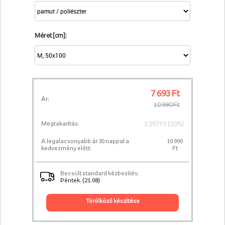
Méret [cm]:
7 693 Ft
Ár:
10 990 Ft
3 297 Ft (30%)
Megtakarítás:
A legalacsonyabb ár 30 nappal a
10 990
kedvezmény előtt:
Ft
Becsült standard kézbesítés:
Péntek. (21.08)
törölköző készítése