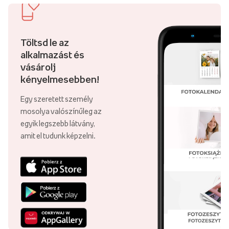
Töltsd le az
alkalmazást és
vásárolj
kényelmesebben!
Egy szeretett személy
mosolya valószínűleg az
egyik legszebb látvány,
amit el tudunk képzelni.