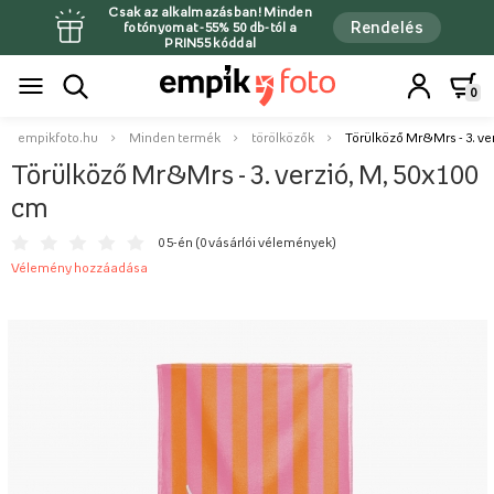
Csak az alkalmazásban! Minden
Rendelés
fotónyomat -55% 50 db-tól a
PRIN55 kóddal
0
empikfoto.hu
Minden termék
törölközők
Törülköző Mr&Mrs - 3. ve
Törülköző Mr&Mrs - 3. verzió, M, 50x100
cm
0 5-én (
0 vásárlói vélemények
)
Vélemény hozzáadása