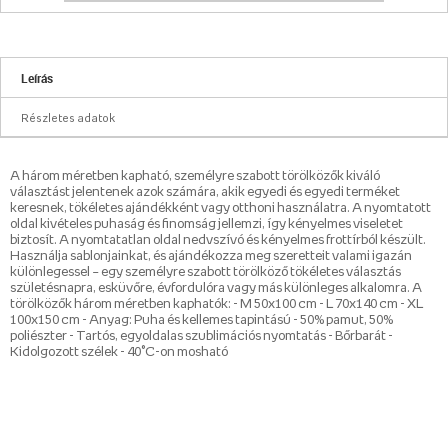
Leírás
Részletes adatok
A három méretben kapható, személyre szabott törölközők kiváló
választást jelentenek azok számára, akik egyedi és egyedi terméket
keresnek, tökéletes ajándékként vagy otthoni használatra. A nyomtatott
oldal kivételes puhaság és finomság jellemzi, így kényelmes viseletet
biztosít. A nyomtatatlan oldal nedvszívó és kényelmes frottírból készült.
Használja sablonjainkat, és ajándékozza meg szeretteit valami igazán
különlegessel – egy személyre szabott törölköző tökéletes választás
születésnapra, esküvőre, évfordulóra vagy más különleges alkalomra. A
törölközők három méretben kaphatók: - M 50x100 cm - L 70x140 cm - XL
100x150 cm - Anyag: Puha és kellemes tapintású - 50% pamut, 50%
poliészter - Tartós, egyoldalas szublimációs nyomtatás - Bőrbarát -
Kidolgozott szélek - 40°C-on mosható