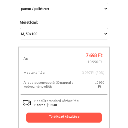
Méret [cm]:
7 693 Ft
Ár:
10 990 Ft
3 297 Ft (30%)
Megtakarítás:
A legalacsonyabb ár 30 nappal a
10 990
kedvezmény előtt:
Ft
Becsült standard kézbesítés:
Szerda. (19.08)
törölköző készítése