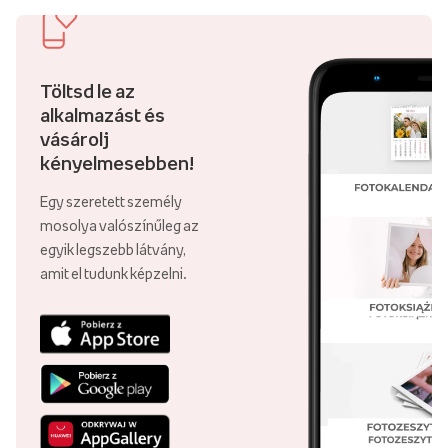
Töltsd le az
alkalmazást és
vásárolj
kényelmesebben!
Egy szeretett személy
mosolya valószínűleg az
egyik legszebb látvány,
amit el tudunk képzelni.