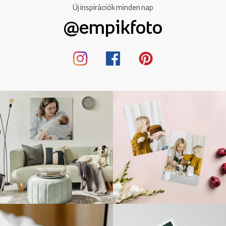
Új inspirációk minden nap
@empikfoto
Poszterek
Válasszon egyedi lakberendezési tárgyat, amely nemcsak a
belső teret díszíti, hanem egyedi emléktárgyként is szolgál, és
minden nap emlékezteti Önt az érzéseire.
Személyre szabott
poszterek
A fotók, grafikák és szöveg hozzáadásának
lehetőségével tökéletes Valentin-napi ajándék. Vagy talán ez
lesz az első dekoráció, amit megosztasz a fészkedben?
pólók
Az eredeti pólók nagyszerű Valentin-napi ajándékötlet.
Romantikus, vicces, érzelmes - válassz
személyre szabott
póló
Egyedivé és érzelmessé varázsolhatod az ajándékot.
Tervezzen nyomatot a fotója, egy grafika, a neveitek, egy
fontos dátum, egy idézet egy kedvenc dalból vagy más
elemek hozzáadásával. Választhat két páros pólóból álló