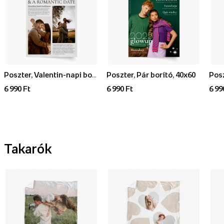
Poszter, Valentin-napi borító, 40x60
Poszter, Pár borító, 40x60
6 990 Ft
6 990 Ft
6 99
Takarók