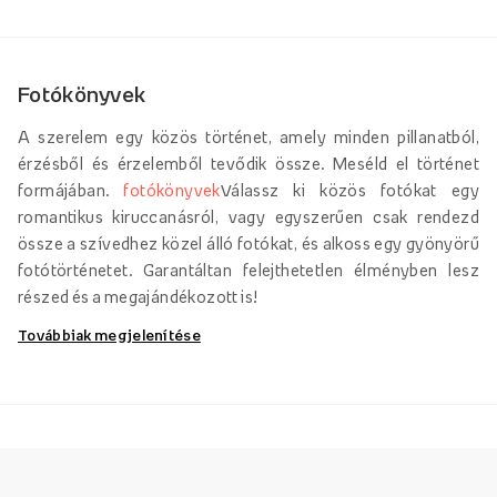
Fotókönyvek
A szerelem egy közös történet, amely minden pillanatból,
érzésből és érzelemből tevődik össze. Meséld el történet
formájában.
fotókönyvek
Válassz ki közös fotókat egy
romantikus kiruccanásról, vagy egyszerűen csak rendezd
össze a szívedhez közel álló fotókat, és alkoss egy gyönyörű
fotótörténetet. Garantáltan felejthetetlen élményben lesz
részed és a megajándékozott is!
Továbbiak megjelenítése
Szájharmonika
Szájharmonika
Ez az egyedi termék lehet megható Valentin-
napi ajándék, kompakt portfólió, könnyen hozzáférhető
reklámanyag, vagy egyszerűen csak egy csodálatos emlék a
fontos családi pillanatokról. ❤