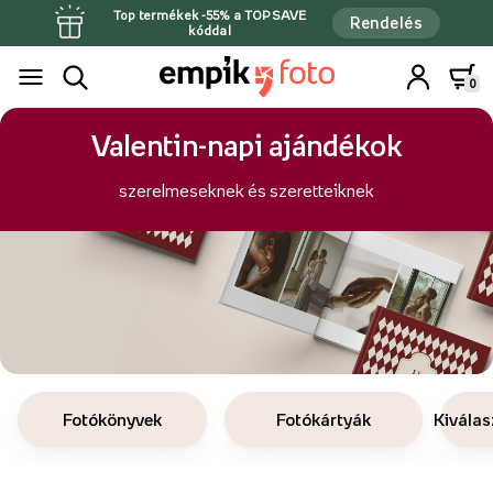
Top termékek -55% a TOPSAVE
Rendelés
kóddal
0
Valentin-napi ajándékok
szerelmeseknek és szeretteiknek
Fotókönyvek
Fotókártyák
Kiválas