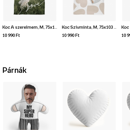
Koc A szerelmem, M, 75x103 cm
Koc Szívminta, M, 75x103 cm
Koc 
10 990 Ft
10 990 Ft
10 9
Párnák