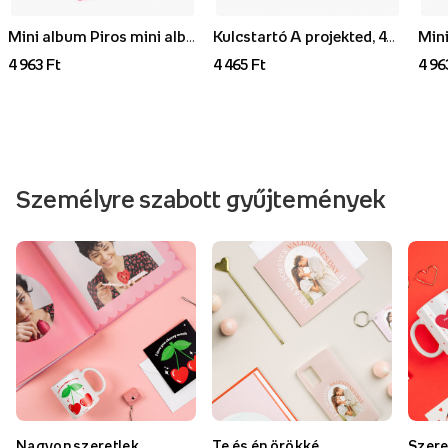
Mini album Piros mini album, 3,5x4,5 cm
Kulcstartó A projekted, 4x6 cm
4 963 Ft
4 465 Ft
4 96
Személyre szabott gyűjtemények
Nagyon szeretlek
Te és én örökké
Szere