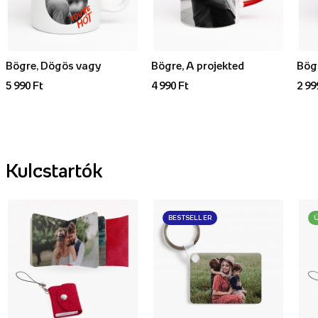
Bögre, Dögös vagy
Bögre, A projekted
5 990 Ft
4 990 Ft
2 99
Kulcstartók
BESTSELLER