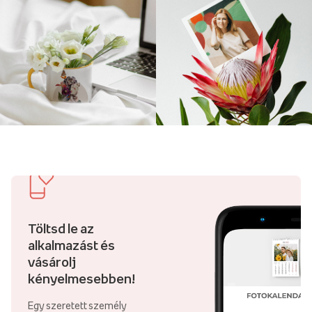
szettet is, amelyek tökéletesen kiegészítik egymást, és –
hozzád hasonlóan – egy egységes és harmonikus egészet
alkotnak!
Bögrék
Csoportképes bögre fotóval
Ez egy kedves Valentin-napi
ajándék, amely még élvezetesebbé teszi a megajándékozott
napi kávézását. Válasszon egyet Valentin-napi sablonjaink
közül, adja hozzá kedvenc fotóját, és örvendeztessen meg
valakit, aki közel áll Önhöz.
Kulcstartók
Töltsd le az
alkalmazást és
Kulcstartók saját nyomtatással
Ez egy szimbolikus Valentin-
vásárolj
napi ajándék, amely minden pillantással emlékeztetni fog a
kényelmesebben!
szeretteiddel való erős kötelékre. A kulcstartók személyre
szabása lehetővé teszi, hogy közös fotót, érzelmes szavakat,
Egy szeretett személy
a neveteket vagy egy fontos esemény dátumát adjátok