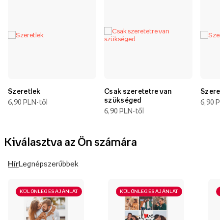
Szeretlek
Csak szeretetre van
Szere
szükséged
6,90 PLN-től
6,90 
6,90 PLN-től
Kiválasztva az Ön számára
Hír
Legnépszerűbbek
KÜLÖNLEGES AJÁNLAT
KÜLÖNLEGES AJÁNLAT