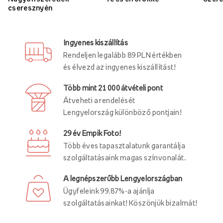
cseresznyén
Ingyenes kiszállítás
Rendeljen legalább 89 PLN értékben
és élvezd az ingyenes kiszállítást!
Több mint 21 000 átvételi pont
Átveheti a rendelését
Lengyelország különböző pontjain!
29 év Empik Foto!
Több éves tapasztalatunk garantálja
szolgáltatásaink magas színvonalát.
A legnépszerűbb Lengyelországban
Ügyfeleink 99,87%-a ajánlja
szolgáltatásainkat! Köszönjük bizalmát!