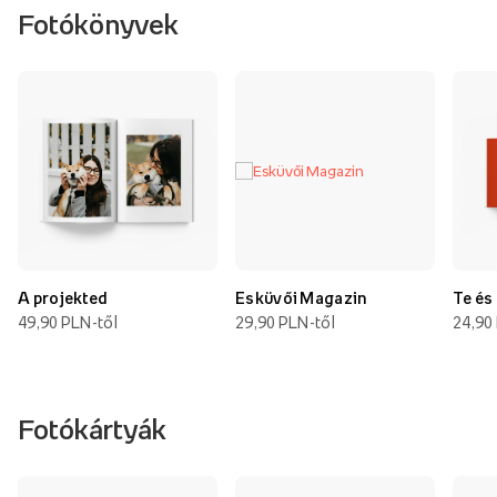
Fotókönyvek
A projekted
Esküvői Magazin
Te és
49,90 PLN-től
29,90 PLN-től
24,90
Fotókártyák