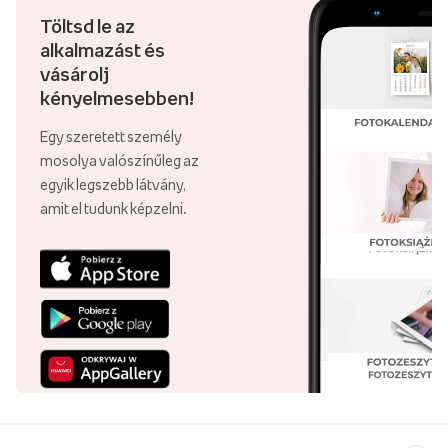
Töltsd le az
alkalmazást és
vásárolj
kényelmesebben!
Egy szeretett személy
mosolya valószínűleg az
egyik legszebb látvány,
amit el tudunk képzelni.