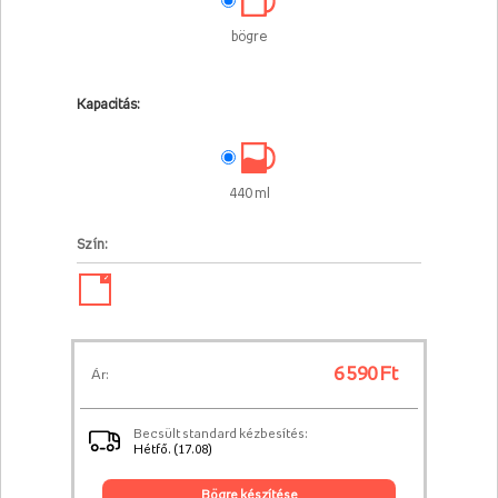
bögre
Kapacitás:
440 ml
Szín:
✓
6 590 Ft
Ár:
Becsült standard kézbesítés:
Hétfő. (17.08)
bögre készítése