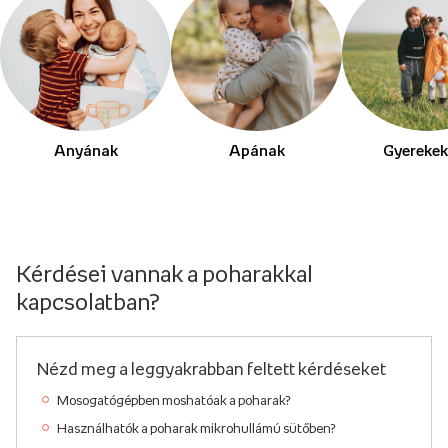
Anyának
Apának
Gyerekek
Kérdései vannak a poharakkal
kapcsolatban?
Nézd meg a leggyakrabban feltett kérdéseket
Mosogatógépben moshatóak a poharak?
Használhatók a poharak mikrohullámú sütőben?