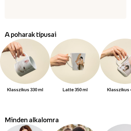
A poharak típusai
Klasszikus 330 ml
Latte 350 ml
Klasszikus 
Minden alkalomra