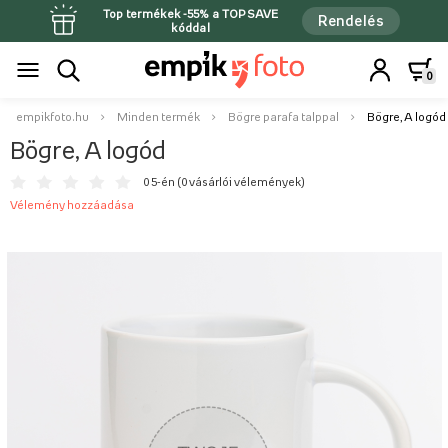
Top termékek -55% a TOPSAVE
Rendelés
kóddal
0
empikfoto.hu
Minden termék
Bögre parafa talppal
Bögre, A logód
Bögre, A logód
0 5-én (
0 vásárlói vélemények
)
Vélemény hozzáadása