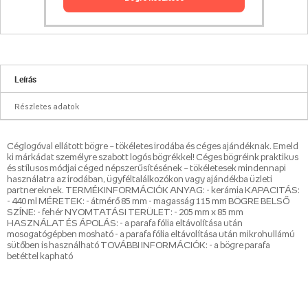
Leírás
Részletes adatok
Céglogóval ellátott bögre – tökéletes irodába és céges ajándéknak. Emeld
ki márkádat személyre szabott logós bögrékkel! Céges bögréink praktikus
és stílusos módjai céged népszerűsítésének – tökéletesek mindennapi
használatra az irodában, ügyféltalálkozókon vagy ajándékba üzleti
partnereknek. TERMÉKINFORMÁCIÓK ANYAG: - kerámia KAPACITÁS:
- 440 ml MÉRETEK: - átmérő 85 mm - magasság 115 mm BÖGRE BELSŐ
SZÍNE: - fehér NYOMTATÁSI TERÜLET: - 205 mm x 85 mm
HASZNÁLAT ÉS ÁPOLÁS: - a parafa fólia eltávolítása után
mosogatógépben mosható - a parafa fólia eltávolítása után mikrohullámú
sütőben is használható TOVÁBBI INFORMÁCIÓK: - a bögre parafa
betéttel kapható