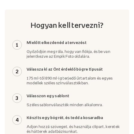
Hogyan kell tervezni?
Mielőtt elkezdenéd a tervezést
1
Győződjön meg róla, hogy van fiókja, és be van
jelentkezve az Empik Foto oldalára.
Válassza ki az Önt érdeklő bögre típusát
2
175 ml-től 890 ml-ig terjedő űrtartalom és egyes
modellek széles színválasztékban.
Válasszon egy sablont
3
Széles sablonválaszték minden alkalomra.
Készíts egy bögrét, és tedd a kosaradba
4
Adjon hozzá szöveget, és használja clipart, keretek
és hátterek adatbázisunkat.