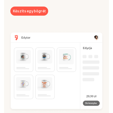
Készíts egy bögrét