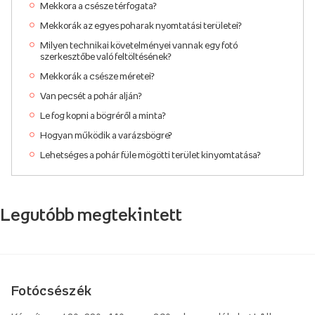
Mekkora a csésze térfogata?
Mekkorák az egyes poharak nyomtatási területei?
Milyen technikai követelményei vannak egy fotó
szerkesztőbe való feltöltésének?
Mekkorák a csésze méretei?
Van pecsét a pohár alján?
Le fog kopni a bögréről a minta?
Hogyan működik a varázsbögre?
Lehetséges a pohár füle mögötti terület kinyomtatása?
Legutóbb megtekintett
Fotócsészék