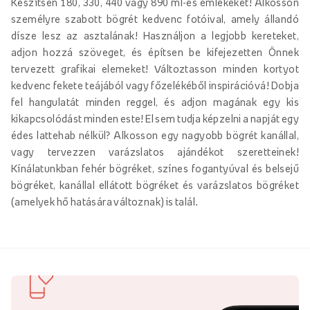
Készítsen 180, 330, 440 vagy 890 ml-es emlékeket! Alkosson
személyre szabott bögrét kedvenc fotóival, amely állandó
dísze lesz az asztalának! Használjon a legjobb kereteket,
adjon hozzá szöveget, és építsen be kifejezetten Önnek
tervezett grafikai elemeket! Változtasson minden kortyot
kedvenc fekete teájából vagy főzelékéből inspirációvá! Dobja
fel hangulatát minden reggel, és adjon magának egy kis
kikapcsolódást minden este! El sem tudja képzelni a napját egy
édes lattehab nélkül? Alkosson egy nagyobb bögrét kanállal,
vagy tervezzen varázslatos ajándékot szeretteinek!
Kínálatunkban fehér bögréket, színes fogantyúval és belsejű
bögréket, kanállal ellátott bögréket és varázslatos bögréket
(amelyek hő hatására változnak) is talál.