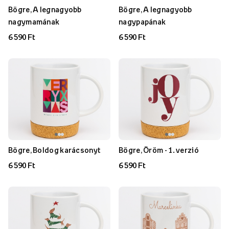
Bögre, A legnagyobb
Bögre, A legnagyobb
nagymamának
nagypapának
6 590 Ft
6 590 Ft
Bögre, Boldog karácsonyt
Bögre, Öröm - 1. verzió
6 590 Ft
6 590 Ft