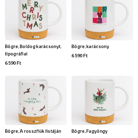
Bögre, Boldog karácsonyt,
Bögre, karácsony
tipográfiai
6 590 Ft
6 590 Ft
Bögre, A rosszfiúk listáján
Bögre, Fagyöngy