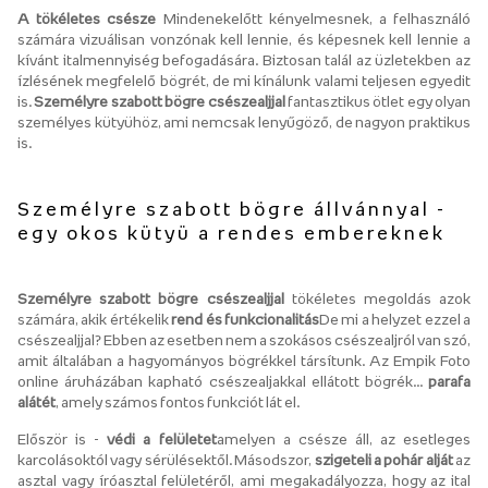
A tökéletes csésze
Mindenekelőtt kényelmesnek, a felhasználó
számára vizuálisan vonzónak kell lennie, és képesnek kell lennie a
kívánt italmennyiség befogadására. Biztosan talál az üzletekben az
ízlésének megfelelő bögrét, de mi kínálunk valami teljesen egyedit
is.
Személyre szabott bögre csészealjjal
fantasztikus ötlet egy olyan
személyes kütyühöz, ami nemcsak lenyűgöző, de nagyon praktikus
is.
Személyre szabott bögre állvánnyal -
egy okos kütyü a rendes embereknek
Személyre szabott bögre csészealjjal
tökéletes megoldás azok
számára, akik értékelik
rend és funkcionalitás
De mi a helyzet ezzel a
csészealjjal? Ebben az esetben nem a szokásos csészealjról van szó,
amit általában a hagyományos bögrékkel társítunk. Az Empik Foto
online áruházában kapható csészealjakkal ellátott bögrék...
parafa
alátét
, amely számos fontos funkciót lát el.
Először is -
védi a felületet
amelyen a csésze áll, az esetleges
karcolásoktól vagy sérülésektől. Másodszor,
szigeteli a pohár alját
az
asztal vagy íróasztal felületéről, ami megakadályozza, hogy az ital