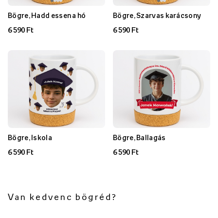
Bögre, Hadd essen a hó
Bögre, Szarvas karácsony
6 590 Ft
6 590 Ft
Bögre, Iskola
Bögre, Ballagás
6 590 Ft
6 590 Ft
Van kedvenc bögréd?