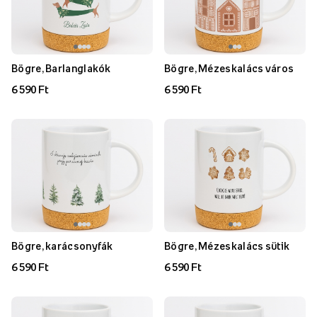
Bögre, Barlanglakók
Bögre, Mézeskalács város
6 590 Ft
6 590 Ft
Bögre, karácsonyfák
Bögre, Mézeskalács sütik
6 590 Ft
6 590 Ft