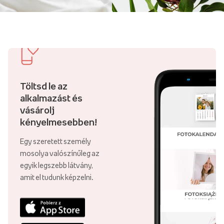
Töltsd le az
alkalmazást és
vásárolj
kényelmesebben!
Egy szeretett személy
mosolya valószínűleg az
egyik legszebb látvány,
amit el tudunk képzelni.