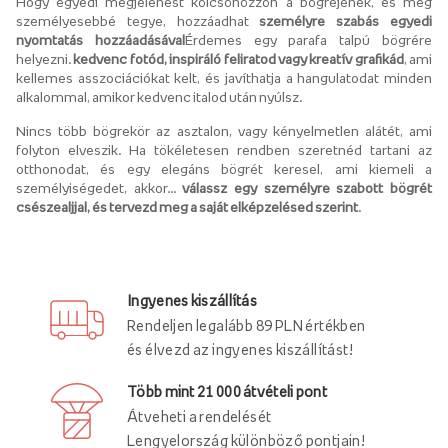
Hogy egyedi megjelenést kölcsönözzön a bögréjének, és még
személyesebbé tegye, hozzáadhat
személyre szabás egyedi
nyomtatás hozzáadásával
Érdemes egy parafa talpú bögrére
helyezni.
kedvenc fotód, inspiráló feliratod vagy kreatív grafikád
, ami
kellemes asszociációkat kelt, és javíthatja a hangulatodat minden
alkalommal, amikor kedvenc italod után nyúlsz.
Nincs több bögrekör az asztalon, vagy kényelmetlen alátét, ami
folyton elveszik. Ha tökéletesen rendben szeretnéd tartani az
otthonodat, és egy elegáns bögrét keresel, ami kiemeli a
személyiségedet, akkor...
válassz egy személyre szabott bögrét
csészealjjal, és tervezd meg a saját elképzelésed szerint
.
Ingyenes kiszállítás
Rendeljen legalább 89 PLN értékben
és élvezd az ingyenes kiszállítást!
Több mint 21 000 átvételi pont
Átveheti a rendelését
Lengyelország különböző pontjain!