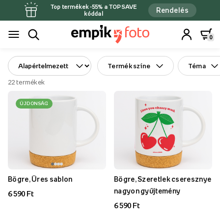
Top termékek -55% a TOPSAVE
Rendelés
kóddal
0
Termék színe
Téma
22
termékek
ÚJDONSÁG
Bögre, Üres sablon
Bögre, Szeretlek cseresznye
nagyon gyűjtemény
6 590 Ft
6 590 Ft