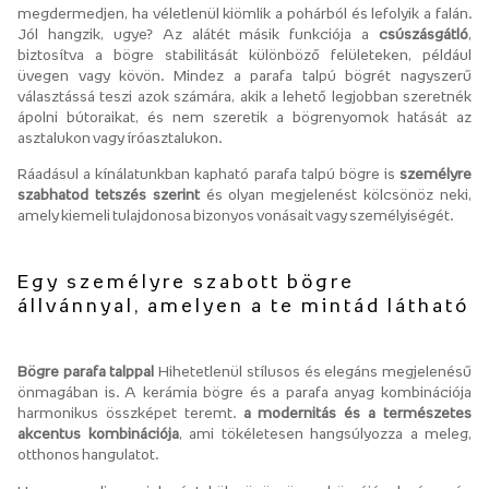
megdermedjen, ha véletlenül kiömlik a pohárból és lefolyik a falán.
Jól hangzik, ugye? Az alátét másik funkciója a
csúszásgátló
,
biztosítva a bögre stabilitását különböző felületeken, például
üvegen vagy kövön. Mindez a parafa talpú bögrét nagyszerű
választássá teszi azok számára, akik a lehető legjobban szeretnék
ápolni bútoraikat, és nem szeretik a bögrenyomok hatását az
asztalukon vagy íróasztalukon.
Ráadásul a kínálatunkban kapható parafa talpú bögre is
személyre
szabhatod tetszés szerint
és olyan megjelenést kölcsönöz neki,
amely kiemeli tulajdonosa bizonyos vonásait vagy személyiségét.
Egy személyre szabott bögre
állvánnyal, amelyen a te mintád látható
Bögre parafa talppal
Hihetetlenül stílusos és elegáns megjelenésű
önmagában is. A kerámia bögre és a parafa anyag kombinációja
harmonikus összképet teremt.
a modernitás és a természetes
akcentus kombinációja
, ami tökéletesen hangsúlyozza a meleg,
otthonos hangulatot.