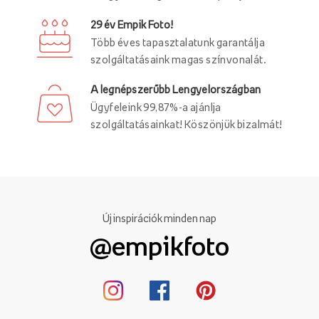
29 év Empik Foto!
Több éves tapasztalatunk garantálja
szolgáltatásaink magas színvonalát.
A legnépszerűbb Lengyelországban
Ügyfeleink 99,87%-a ajánlja
szolgáltatásainkat! Köszönjük bizalmát!
Új inspirációk minden nap
@empikfoto