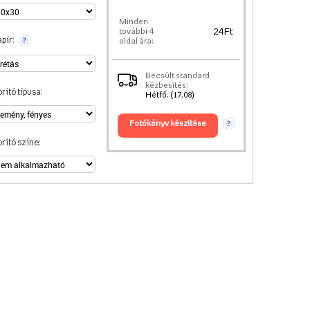
Minden
24 Ft
további 4
pír:
oldal ára:
?
Becsült standard
kézbesítés:
rító típusa:
Hétfő. (17.08)
fotókönyv készítése
?
rító színe: