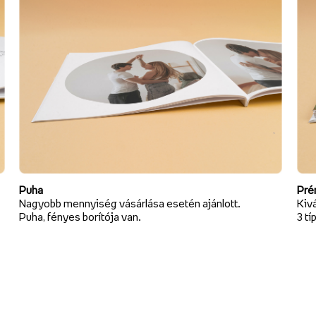
Puha
Pré
Nagyobb mennyiség vásárlása esetén ajánlott.
Kivá
Puha, fényes borítója van.
3 tí