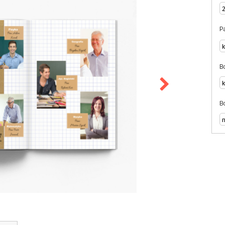
Pa
Bo
Bo