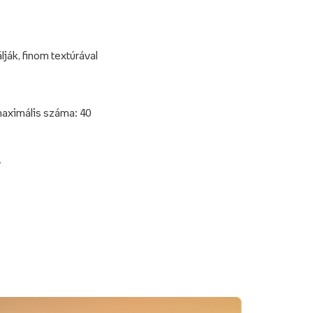
ák, finom textúrával
maximális száma: 40
v