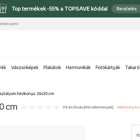
Top termékek -55% a TOPSAVE kóddal
Rendelés
vételi pont
rék
Vászonképek
Plakátok
Harmonikák
Fotókártyák
Takaró
sztályom fotókönyv, 20x30 cm
30 cm
0 5-én (
0 vásárlói vélemények
)
Vélemény ho
F