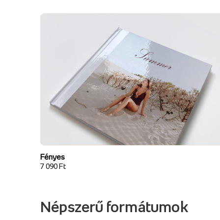
Fényes
7 090 Ft
Népszerű formátumok