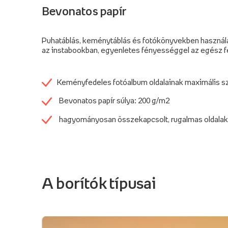
Bevonatos papír
Puhatáblás, keménytáblás és fotókönyvekben használ
az instabookban, egyenletes fényességgel az egész fe
Keményfedeles fotóalbum oldalainak maximális s
Bevonatos papír súlya: 200 g/m2
hagyományosan összekapcsolt, rugalmas oldalak
A borítók típusai