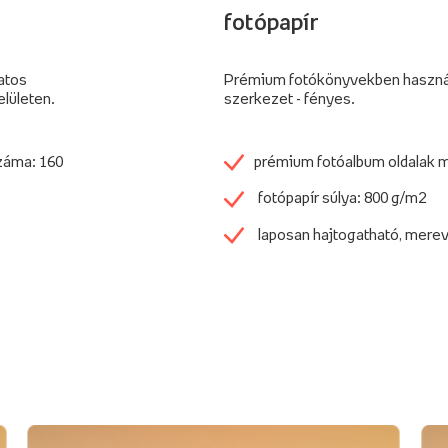
fotópapír
atos
Prémium fotókönyvekben használj
lületen.
szerkezet - fényes.
záma: 160
prémium fotóalbum oldalak 
fotópapír súlya: 800 g/m2
laposan hajtogatható, mere