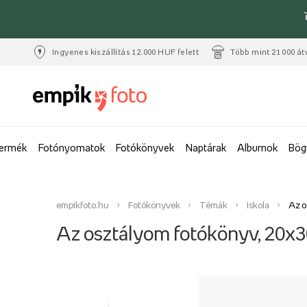
Ingyenes kiszállítás 12.000 HUF felett
Több mint 21 000 át
termék
Fotónyomatok
Fotókönyvek
Naptárak
Albumok
Bög
empikfoto.hu
Fotókönyvek
Témák
Iskola
Az o
Az osztályom fotókönyv, 20x