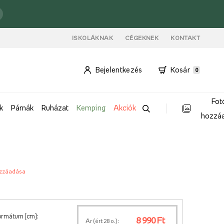
ISKOLÁKNAK
CÉGEKNEK
KONTAKT
Bejelentkezés
Kosár
0
Fot
k
Párnák
Ruházat
Kemping
Akciók
hozzá
zzáadása
ormátum [cm]:
8 990 Ft
Ár (ért
28
o.):