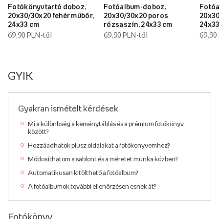
Fotókönyvtartó doboz,
Fotóalbum-doboz,
Fotóa
20x30/30x20 fehér műbőr,
20x30/30x20 poros
20x30
24x33 cm
rózsaszín, 24x33 cm
24x3
69,90 PLN-től
69,90 PLN-től
69,90
GYIK
Gyakran ismételt kérdések
Mi a különbség a keménytáblás és a prémium fotókönyv
között?
Hozzáadhatok plusz oldalakat a fotókönyvemhez?
Módosíthatom a sablont és a méretet munka közben?
Automatikusan kitölthető a fotóalbum?
A fotóalbumok további ellenőrzésen esnek át?
Fotókönyv