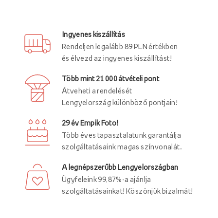
Ingyenes kiszállítás
Rendeljen legalább 89 PLN értékben
és élvezd az ingyenes kiszállítást!
Több mint 21 000 átvételi pont
Átveheti a rendelését
Lengyelország különböző pontjain!
29 év Empik Foto!
Több éves tapasztalatunk garantálja
szolgáltatásaink magas színvonalát.
A legnépszerűbb Lengyelországban
Ügyfeleink 99,87%-a ajánlja
szolgáltatásainkat! Köszönjük bizalmát!