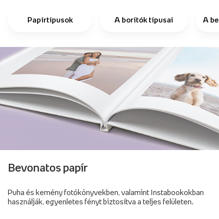
Papírtípusok
A borítók típusai
A be
Bevonatos papír
Puha és kemény fotókönyvekben, valamint Instabookokban
használják, egyenletes fényt biztosítva a teljes felületen.