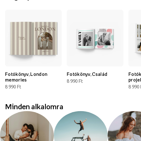
Fotókönyv, London
Fotókönyv, Család
Fotók
memories
proje
8 990 Ft
8 990 Ft
8 990 
Minden alkalomra