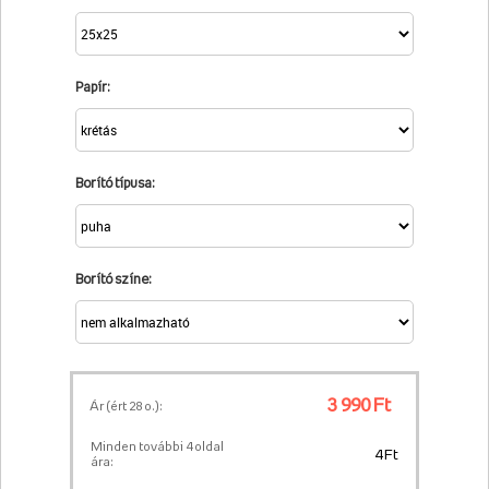
Papír:
Borító típusa:
Borító színe:
3 990 Ft
Ár (ért
28
o.):
Minden további 4 oldal
4 Ft
ára: