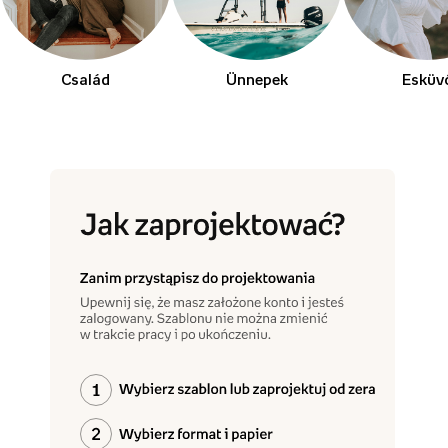
Család
Ünnepek
Esküv