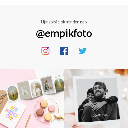
Új inspirációk minden nap
@empikfoto