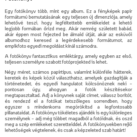
Egy fotókönyv több, mint egy album. Ez a fényképek papír
formátumú bemutatásának egy teljesen új dimenziója, amely
lehetővé teszi, hogy legféltettebb emlékeidet a lehető
legjobb formában őrizd meg. Akár nemrég született babád,
akár éppen most fejezted be álmaid útját, akár az esküvői
albumodhoz keresed a legérdekesebb formátumot, az
empikfoto egyedi megoldást kínál számodra.
A fotókönyv fantasztikus emléktárgy, amely egyben az első,
teljesen személyre szabott fotóprojekted is lehet.
Négy méret, számos papírtípus, valamint különféle hátterek,
keretek és képek közül választhatsz, amelyek gazdagítják a
történetedet, és egyedi hangulatot kölcsönöznek neki –
pontosan úgy, ahogyan a fotók készítésekor
megtapasztaltad. Adj a könyvnek saját címet, válassz borítót,
és rendezd el a fotókat tetszőleges sorrendben, hogy
egyszer s mindenkorra megörökítsd a legfontosabb
pillanataidat. A fotókönyv tökéletes ajándék is egy különleges
személynek – adj még többet magadból a fotóidnak, és oszd
meg a szép emlékeket szeretteiddel. A fotókönyvekben rejlő
lehetőségek végtelenek, és csak a képzeleted szab határt!