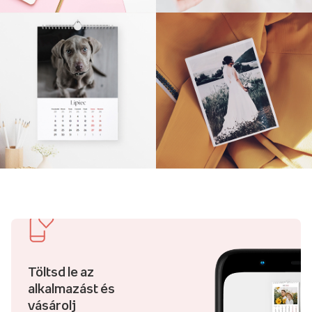
Töltsd le az
alkalmazást és
vásárolj