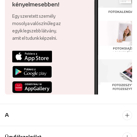
kényelmesebben!
Egy szeretett személy
mosolya valószínűleg az
egyik legszebb látvány,
amit el tudunk képzelni.
A