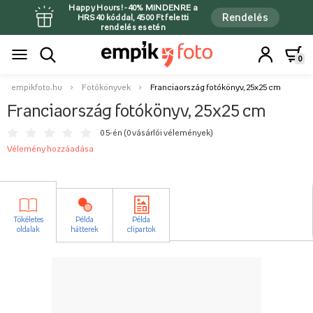
Happy Hours! -40% MINDENRE a
Rendelés
HRS40 kóddal, 4500 Ft feletti
rendelés esetén
0
empikfoto.hu
Fotókönyvek
Franciaország fotókönyv, 25x25 cm
Franciaország fotókönyv, 25x25 cm
0 5-én (
0 vásárlói vélemények
)
Vélemény hozzáadása
Tökéletes
Példa
Példa
oldalak
hátterek
clipartok