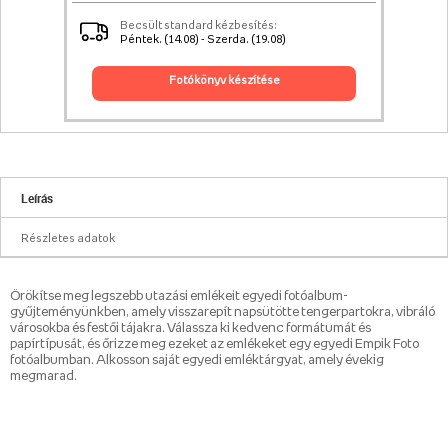
Becsült standard kézbesítés:
Péntek. (14.08) - Szerda. (19.08)
fotókönyv készítése
Leírás
Részletes adatok
Örökítse meg legszebb utazási emlékeit egyedi fotóalbum-
gyűjteményünkben, amely visszarepít napsütötte tengerpartokra, vibráló
városokba és festői tájakra. Válassza ki kedvenc formátumát és
papírtípusát, és őrizze meg ezeket az emlékeket egy egyedi Empik Foto
fotóalbumban. Alkosson saját egyedi emléktárgyat, amely évekig
megmarad.