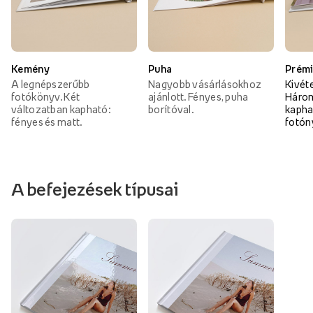
Kemény
Puha
Prém
A legnépszerűbb
Nagyobb vásárlásokhoz
Kivét
fotókönyv. Két
ajánlott. Fényes, puha
Három
változatban kapható:
borítóval.
kapha
fényes és matt.
fotón
A befejezések típusai