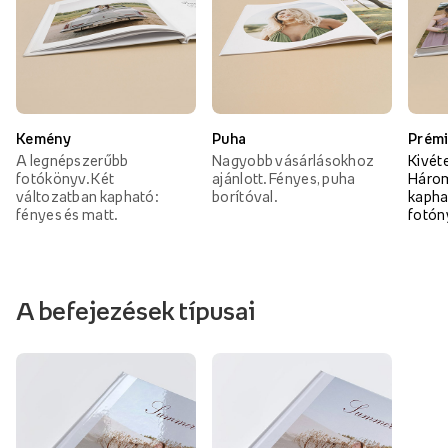
Kemény
Puha
Prém
A legnépszerűbb
Nagyobb vásárlásokhoz
Kivét
fotókönyv. Két
ajánlott. Fényes, puha
Három
változatban kapható:
borítóval.
kapha
fényes és matt.
fotón
A befejezések típusai