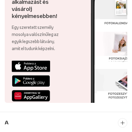
alkalmazást és
vásárolj
kényelmesebben!
Egy szeretett személy
mosolya valószínűleg az
egyik legszebb látvány,
amit el tudunk képzelni.
A