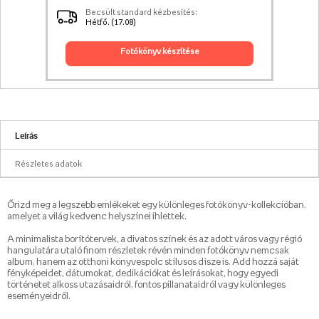
Becsült standard kézbesítés:
Hétfő. (17.08)
fotókönyv készítése
Leírás
Részletes adatok
Őrizd meg a legszebb emlékeket egy különleges fotókönyv-kollekcióban,
amelyet a világ kedvenc helyszínei ihlettek.
A minimalista borítótervek, a divatos színek és az adott város vagy régió
hangulatára utaló finom részletek révén minden fotókönyv nemcsak
album, hanem az otthoni könyvespolc stílusos dísze is. Add hozzá saját
fényképeidet, dátumokat, dedikációkat és leírásokat, hogy egyedi
történetet alkoss utazásaidról, fontos pillanataidról vagy különleges
eseményeidről.