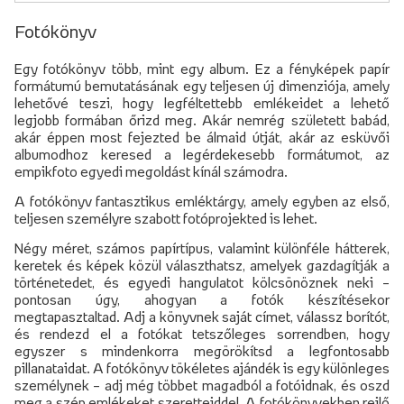
Fotókönyv
Egy fotókönyv több, mint egy album. Ez a fényképek papír
formátumú bemutatásának egy teljesen új dimenziója, amely
lehetővé teszi, hogy legféltettebb emlékeidet a lehető
legjobb formában őrizd meg. Akár nemrég született babád,
akár éppen most fejezted be álmaid útját, akár az esküvői
albumodhoz keresed a legérdekesebb formátumot, az
empikfoto egyedi megoldást kínál számodra.
A fotókönyv fantasztikus emléktárgy, amely egyben az első,
teljesen személyre szabott fotóprojekted is lehet.
Négy méret, számos papírtípus, valamint különféle hátterek,
keretek és képek közül választhatsz, amelyek gazdagítják a
történetedet, és egyedi hangulatot kölcsönöznek neki –
pontosan úgy, ahogyan a fotók készítésekor
megtapasztaltad. Adj a könyvnek saját címet, válassz borítót,
és rendezd el a fotókat tetszőleges sorrendben, hogy
egyszer s mindenkorra megörökítsd a legfontosabb
pillanataidat. A fotókönyv tökéletes ajándék is egy különleges
személynek – adj még többet magadból a fotóidnak, és oszd
meg a szép emlékeket szeretteiddel. A fotókönyvekben rejlő