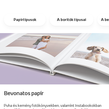
Papírtípusok
A borítók típusai
A be
Bevonatos papír
Puha és kemény fotókönyvekben, valamint Instabookokban