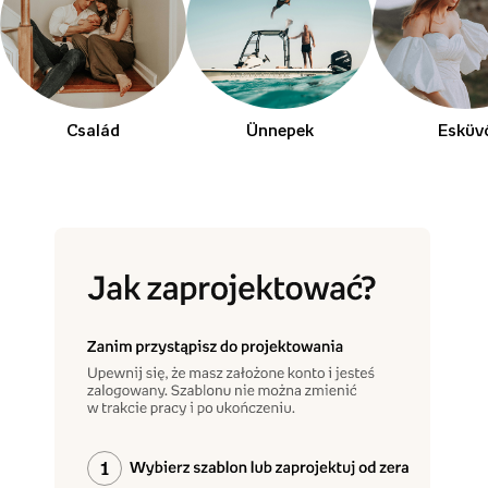
Család
Ünnepek
Esküv