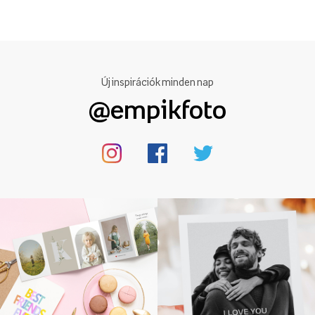
Új inspirációk minden nap
@empikfoto