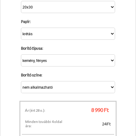
Papír:
Borító típusa:
Borító színe:
8 990 Ft
Ár (ért
28
o.):
Minden további 4 oldal
24 Ft
ára: