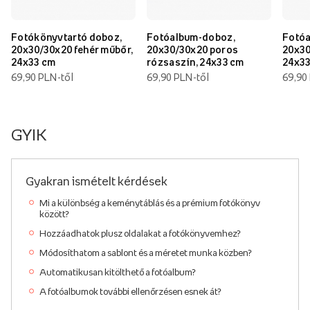
Fotókönyvtartó doboz,
Fotóalbum-doboz,
Fotóa
20x30/30x20 fehér műbőr,
20x30/30x20 poros
20x30
24x33 cm
rózsaszín, 24x33 cm
24x3
69,90 PLN-től
69,90 PLN-től
69,90
GYIK
Gyakran ismételt kérdések
Mi a különbség a keménytáblás és a prémium fotókönyv
között?
Hozzáadhatok plusz oldalakat a fotókönyvemhez?
Módosíthatom a sablont és a méretet munka közben?
Automatikusan kitölthető a fotóalbum?
A fotóalbumok további ellenőrzésen esnek át?