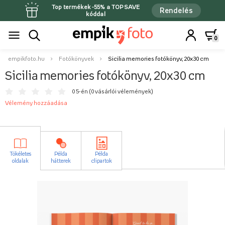
Top termékek -55% a TOPSAVE
Rendelés
kóddal
0
empikfoto.hu
Fotókönyvek
Sicilia memories fotókönyv, 20x30 cm
Sicilia memories fotókönyv, 20x30 cm
0 5-én (
0 vásárlói vélemények
)
Vélemény hozzáadása
Tökéletes
Példa
Példa
oldalak
hátterek
clipartok