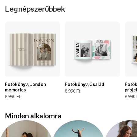
Legnépszerűbbek
Fotókönyv, London
Fotókönyv, Család
Fotók
memories
proje
8 990 Ft
8 990 Ft
8 990 
Minden alkalomra