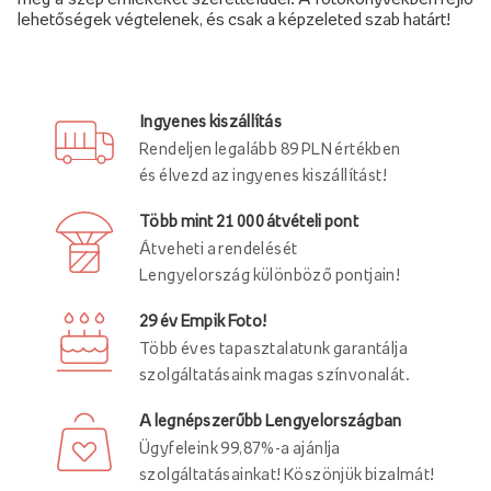
lehetőségek végtelenek, és csak a képzeleted szab határt!
Ingyenes kiszállítás
Rendeljen legalább 89 PLN értékben
és élvezd az ingyenes kiszállítást!
Több mint 21 000 átvételi pont
Átveheti a rendelését
Lengyelország különböző pontjain!
29 év Empik Foto!
Több éves tapasztalatunk garantálja
szolgáltatásaink magas színvonalát.
A legnépszerűbb Lengyelországban
Ügyfeleink 99,87%-a ajánlja
szolgáltatásainkat! Köszönjük bizalmát!