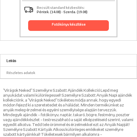
Becsült standard kézbesítés:
Péntek. (14.08) - Szerda. (19.08)
fotókönyv készítése
Leírás
Részletes adatok
"Virágok Neked" Személyre Szabott Ajándék Kollekció Lepd meg
anyukádat valami különlegessel! Személyre Szabott Anyák Napi ajándék
kollekciónk, a "Virágok Neked" tökéletes módja annak, hogy egyedi
módon fejezd ki a szeretetedet és a háládat. Minden termékünket az
anyák meleg érzelmei és egyéni személyisége alapján tervezzük.
Mindegyik ajándék – fotókönyv, naptár, takaró, bögre, festmény, poszter
vagy ajándékkészlet – testreszabható a saját elképzeléseid szerint, valami
egyedit alkotva. Tedd tele örömmel és érzelmekkel ezt az Anyák Napját!
Személyre Szabott Kártyák Alkoss különleges emlékeket személyre
szabott kártyáinkkal! Tökéletesek bármilyen alkalomra –