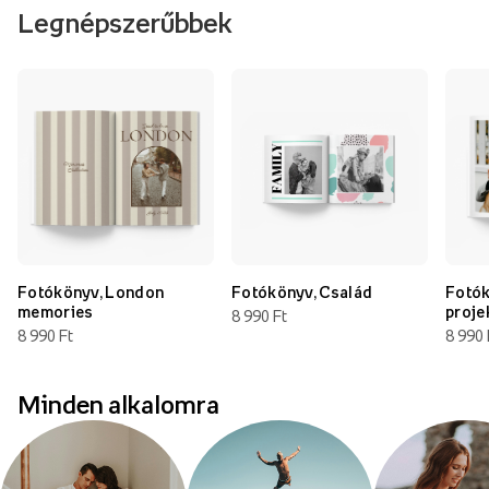
Legnépszerűbbek
Fotókönyv, London
Fotókönyv, Család
Fotók
memories
proje
8 990 Ft
8 990 Ft
8 990 
Minden alkalomra