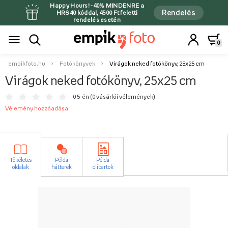
Happy Hours! -40% MINDENRE a
Rendelés
HRS40 kóddal, 4500 Ft feletti
rendelés esetén
0
empikfoto.hu
Fotókönyvek
Virágok neked fotókönyv, 25x25 cm
Virágok neked fotókönyv, 25x25 cm
0 5-én (
0 vásárlói vélemények
)
Vélemény hozzáadása
Tökéletes
Példa
Példa
oldalak
hátterek
clipartok