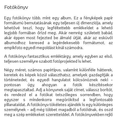
Fotókönyv
Egy fotókönyv több, mint egy album. Ez a fényképek papír
formátumú bemutatásának egy teljesen új dimenziója, amely
lehetővé teszi, hogy legféltettebb emlékeidet a lehető
legjobb formában őrizd meg. Akár nemrég született babád,
akár éppen most fejezted be álmaid útját, akár az esküvői
albumodhoz keresed a legérdekesebb formátumot, az
empikfoto egyedi megoldást kínál számodra.
A fotókönyv fantasztikus emléktárgy, amely egyben az első,
teljesen személyre szabott fotóprojekted is lehet.
Négy méret, számos papírtípus, valamint különféle hátterek,
keretek és képek közül választhatsz, amelyek gazdagítják a
történetedet, és egyedi hangulatot kölcsönöznek neki –
pontosan úgy, ahogyan a fotók készítésekor
megtapasztaltad. Adj a könyvnek saját címet, válassz borítót,
és rendezd el a fotókat tetszőleges sorrendben, hogy
egyszer s mindenkorra megörökítsd a legfontosabb
pillanataidat. A fotókönyv tökéletes ajándék is egy különleges
személynek – adj még többet magadból a fotóidnak, és oszd
meg a szép emlékeket szeretteiddel. A fotókönyvekben rejlő