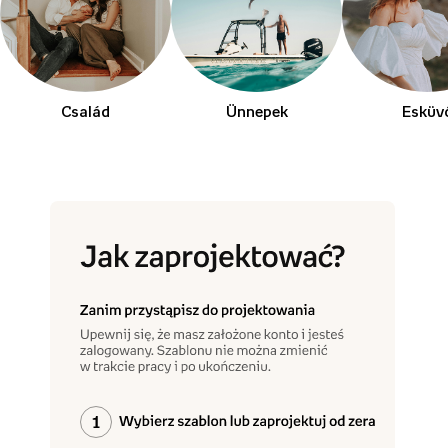
Család
Ünnepek
Esküv