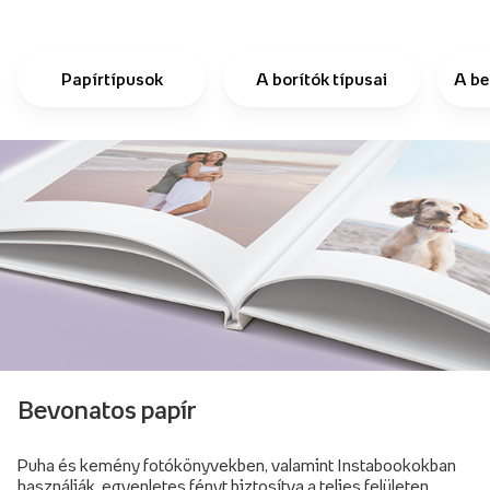
Papírtípusok
A borítók típusai
A be
Bevonatos papír
Puha és kemény fotókönyvekben, valamint Instabookokban
használják, egyenletes fényt biztosítva a teljes felületen.