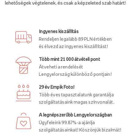
lehetőségek végtelenek, és csak a képzeleted szab határt!
Ingyenes kiszállítás
Rendeljen legalább 89 PLN értékben
és élvezd az ingyenes kiszállítást!
Több mint 21 000 átvételi pont
Átveheti a rendelését
Lengyelország különböző pontjain!
29 év Empik Foto!
Több éves tapasztalatunk garantálja
szolgáltatásaink magas színvonalát.
A legnépszerűbb Lengyelországban
Ügyfeleink 99,87%-a ajánlja
szolgáltatásainkat! Köszönjük bizalmát!