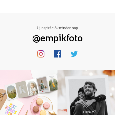
Új inspirációk minden nap
@empikfoto