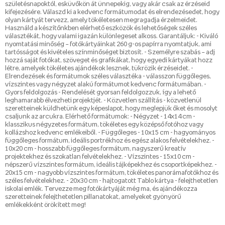
születésnapoktól, esküvőkön át ünnepekig, vagy akár csak az érzéseid
kifejezésére. Válaszd ki a kedvenc formátumodat és elrendezésedet, hogy
olyan kártyát tervezz, amely tökéletesen megragadja érzelmeidet.
Használd a készítőnkben elérhető eszközök és lehetőségek széles
választékát, hogy valami igazán különlegeset alkoss. Garantáljuk: - Kiváló
nyomtatási minőség – fotókártyáinkat 260 g-os papírra nyomtatjuk, ami
tartósságot és kivételes színminőséget biztosít. - Személyre szabás – adj
hozzá saját fotókat, szöveget és grafikákat, hogy egyedi kártyákat hozz
létre, amelyek tökéletes ajándékok lesznek, tükrözik érzéseidet. -
Elrendezések és formátumok széles választéka - válasszon függőleges,
vízszintes vagy négyzet alakú formátumot kedvenc formátumában. -
Gyors feldolgozás - Rendelését gyorsan feldolgozzuk, így a lehető
leghamarabb élvezheti projektjét. - Közvetlen szállítás - közvetlenül
szeretteinek küldhetünk egy képeslapot, hogy meglepjük őket és mosolyt
csaljunk az arcukra. Elérhető formátumok: - Négyzet - 14x14 cm -
klasszikus négyzetes formátum, tökéletes egy középső fotóhoz vagy
kollázshoz kedvenc emlékeiből. - Függőleges - 10x15 cm - hagyományos
függőleges formátum, ideális portrékhoz és egész alakos felvételekhez. -
10x20 cm - hosszabb függőleges formátum, nagyszerű kreatív
projektekhez és szokatlan felvételekhez. - Vízszintes - 15x10 cm -
népszerű vízszintes formátum, ideális tájképekhez és csoportképekhez. -
20x15 cm - nagyobb vízszintes formátum, tökéletes panorámafotókhoz és
széles felvételekhez. - 20x30 cm - hajtogatott Tablo kártya - felejthetetlen
iskolai emlék. Tervezze meg fotókártyáját még ma, és ajándékozza
szeretteinek felejthetetlen pillanatokat, amelyeket gyönyörű
emlékekként örökített meg!