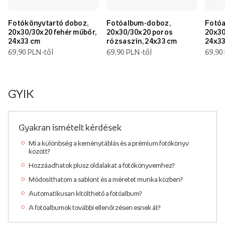
Fotókönyvtartó doboz,
Fotóalbum-doboz,
Fotóa
20x30/30x20 fehér műbőr,
20x30/30x20 poros
20x30
24x33 cm
rózsaszín, 24x33 cm
24x3
69,90 PLN-től
69,90 PLN-től
69,90
GYIK
Gyakran ismételt kérdések
Mi a különbség a keménytáblás és a prémium fotókönyv
között?
Hozzáadhatok plusz oldalakat a fotókönyvemhez?
Módosíthatom a sablont és a méretet munka közben?
Automatikusan kitölthető a fotóalbum?
A fotóalbumok további ellenőrzésen esnek át?