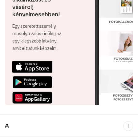
vásárolj
kényelmesebben!
Egy szeretett személy
mosolya valószínűleg az
egyik legszebb látvány,
amit el tudunk képzelni.
A