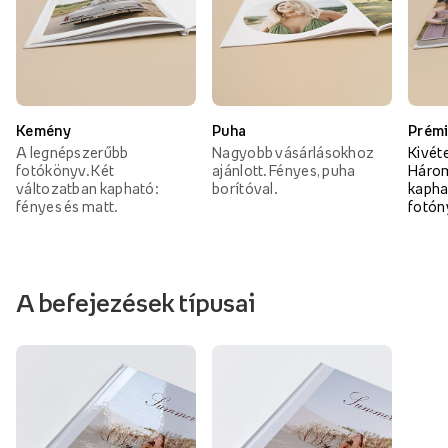
Kemény
Puha
Prém
A legnépszerűbb
Nagyobb vásárlásokhoz
Kivét
fotókönyv. Két
ajánlott. Fényes, puha
Három
változatban kapható:
borítóval.
kapha
fényes és matt.
fotón
A befejezések típusai