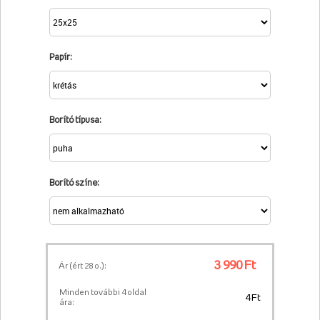
Papír:
Borító típusa:
Borító színe:
3 990 Ft
Ár (ért
28
o.):
Minden további 4 oldal
4 Ft
ára: