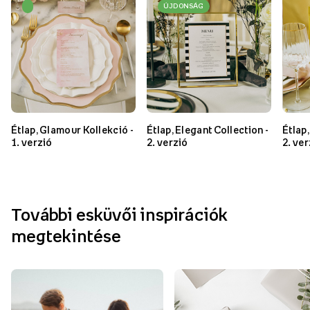
ÚJDONSÁG
Étlap, Glamour Kollekció -
Étlap, Elegant Collection -
Étlap
1. verzió
2. verzió
2. ver
További esküvői inspirációk
megtekintése