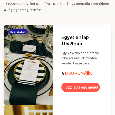
15x20 cm, melyeket személyre szabhat, hogy megadja a menüjének
a végleges megjelenést.
BESTSELLER
Egyetlen lap
10x20 cm
Egy keskeny étlap, amely
tökéletesen illik minden
vendég tányérjára.
a
0,90 PLN/db.
Hozz létre egy menüt