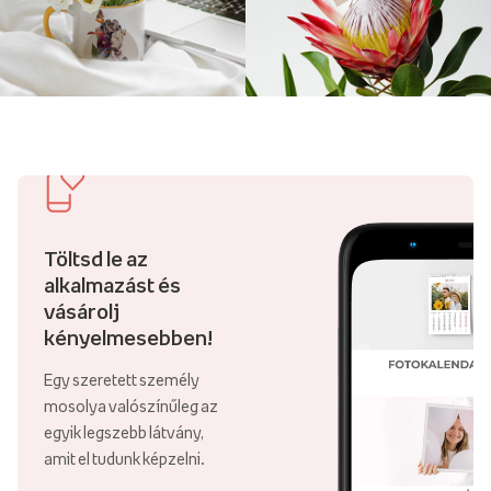
Töltsd le az
alkalmazást és
vásárolj
kényelmesebben!
Egy szeretett személy
mosolya valószínűleg az
egyik legszebb látvány,
amit el tudunk képzelni.