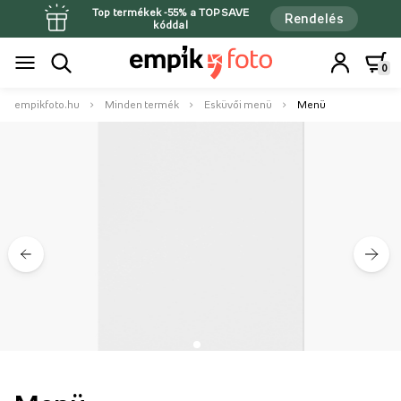
Top termékek -55% a TOPSAVE
Rendelés
kóddal
0
empikfoto.hu
Minden termék
Esküvői menü
Menü