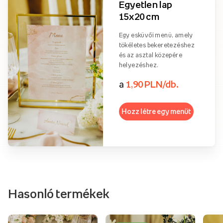
Egyetlen lap
15x20 cm
Egy esküvői menü, amely
tökéletes bekeretezéshez
és az asztal közepére
helyezéshez.
a
1,90 PLN/db.
Hozz létre egy menüt
Hasonló termékek