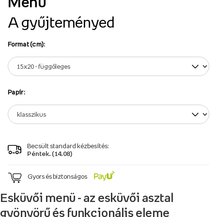
Menü
A gyűjteményed
Format (cm):
Papír:
Becsült standard kézbesítés:
Péntek. (14.08)
Gyors és biztonságos
Esküvői menü - az esküvői asztal
gyönyörű és funkcionális eleme