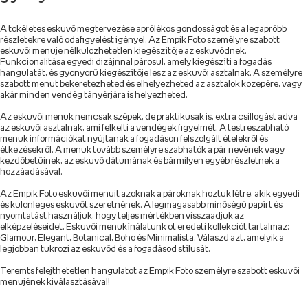
A tökéletes esküvő megtervezése aprólékos gondosságot és a legapróbb
részletekre való odafigyelést igényel. Az Empik Foto személyre szabott
esküvői menüje nélkülözhetetlen kiegészítője az esküvődnek.
Funkcionalitása egyedi dizájnnal párosul, amely kiegészíti a fogadás
hangulatát, és gyönyörű kiegészítője lesz az esküvői asztalnak. A személyre
szabott menüt bekeretezheted és elhelyezheted az asztalok közepére, vagy
akár minden vendég tányérjára is helyezheted.
Az esküvői menük nemcsak szépek, de praktikusak is, extra csillogást adva
az esküvői asztalnak, ami felkelti a vendégek figyelmét. A testreszabható
menük információkat nyújtanak a fogadáson felszolgált ételekről és
étkezésekről. A menük tovább személyre szabhatók a pár nevének vagy
kezdőbetűinek, az esküvő dátumának és bármilyen egyéb részletnek a
hozzáadásával.
Az Empik Foto esküvői menüit azoknak a pároknak hoztuk létre, akik egyedi
és különleges esküvőt szeretnének. A legmagasabb minőségű papírt és
nyomtatást használjuk, hogy teljes mértékben visszaadjuk az
elképzeléseidet. Esküvői menükínálatunk öt eredeti kollekciót tartalmaz:
Glamour, Elegant, Botanical, Boho és Minimalista. Válaszd azt, amelyik a
legjobban tükrözi az esküvőd és a fogadásod stílusát.
Teremts felejthetetlen hangulatot az Empik Foto személyre szabott esküvői
menüjének kiválasztásával!