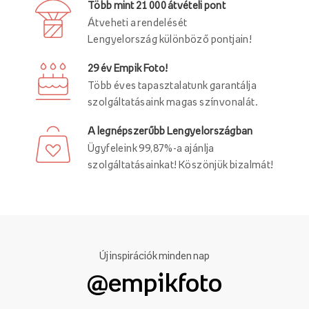
Több mint 21 000 átvételi pont
Átveheti a rendelését
Lengyelország különböző pontjain!
29 év Empik Foto!
Több éves tapasztalatunk garantálja
szolgáltatásaink magas színvonalát.
A legnépszerűbb Lengyelországban
Ügyfeleink 99,87%-a ajánlja
szolgáltatásainkat! Köszönjük bizalmát!
Új inspirációk minden nap
@empikfoto