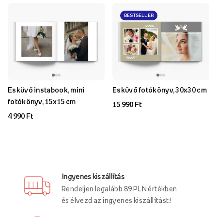
BESTSELLER
Esküvő instabook, mini
Esküvő fotókönyv, 30x30 cm
fotókönyv, 15x15 cm
15 990 Ft
4 990 Ft
Ingyenes kiszállítás
Rendeljen legalább 89 PLN értékben
és élvezd az ingyenes kiszállítást!