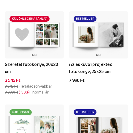
15x15 cm
KÜLÖNLEGES AJÁNLAT
BESTSELLER
Szeretet fotókönyv, 20x20
Az esküvői projekted
cm
fotókönyv, 25x25 cm
3 545 Ft
7 990 Ft
3 545 Ft
- legalacsonyabb ár
7 090 Ft
-50%
- normál ár
ÚJDONSÁG
BESTSELLER