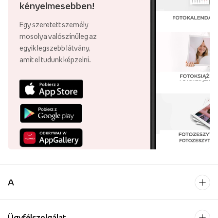
kényelmesebben!
Egy szeretett személy
mosolya valószínűleg az
egyik legszebb látvány,
amit el tudunk képzelni.
A
Ügyfélszolgálat