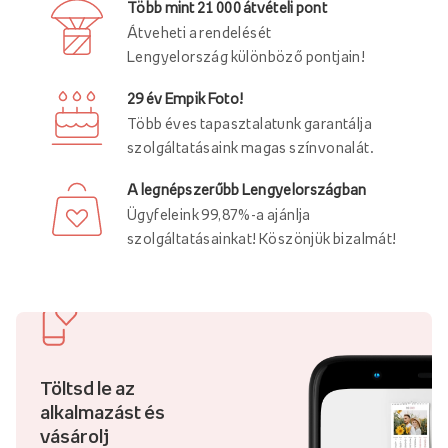
Több mint 21 000 átvételi pont
Átveheti a rendelését
Lengyelország különböző pontjain!
29 év Empik Foto!
Több éves tapasztalatunk garantálja
szolgáltatásaink magas színvonalát.
A legnépszerűbb Lengyelországban
Ügyfeleink 99,87%-a ajánlja
szolgáltatásainkat! Köszönjük bizalmát!
Töltsd le az
alkalmazást és
vásárolj