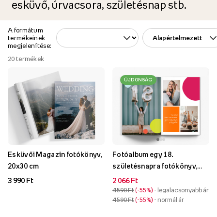
esküvő, úrvacsora, születésnap stb.
A formátum
termékeinek
megjelenítése:
20
termékek
ÚJDONSÁG
Esküvői Magazin fotókönyv,
Fotóalbum egy 18.
20x30 cm
születésnapra fotókönyv,
20x30 cm
3 990 Ft
2 066 Ft
4 590 Ft
-55%
- legalacsonyabb ár
4 590 Ft
-55%
- normál ár