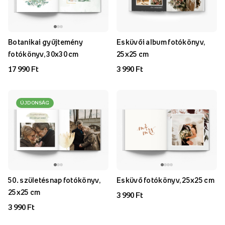
Botanikai gyűjtemény
Esküvői album fotókönyv,
fotókönyv, 30x30 cm
25x25 cm
17 990 Ft
3 990 Ft
ÚJDONSÁG
50. születésnap fotókönyv,
Esküvő fotókönyv, 25x25 cm
25x25 cm
3 990 Ft
3 990 Ft