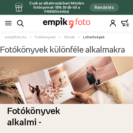
Csak az alkalmazásban! Minden
Rendelés
fotónyomat -55% 50 db-tól a
PRIN55 kóddal
0
empikfoto.hu
Fotókönyvek
Témák
Lehetőségek
Fotókönyvek különféle alkalmakra
Fotókönyvek
alkalmi -