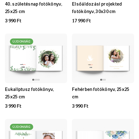
40. születésnap fotókönyv,
Elsőáldozási projekted
25x25 cm
fotókönyv, 30x30 cm
3 990 Ft
17 990 Ft
ÚJDONSÁG
Eukaliptusz fotókönyv,
Fehérben fotókönyv, 25x25
25x25 cm
cm
3 990 Ft
3 990 Ft
ÚJDONSÁG