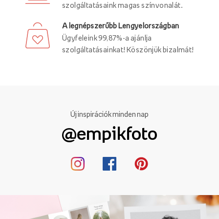
szolgáltatásaink magas színvonalát.
A legnépszerűbb Lengyelországban
Ügyfeleink 99,87%-a ajánlja
szolgáltatásainkat! Köszönjük bizalmát!
Új inspirációk minden nap
@empikfoto