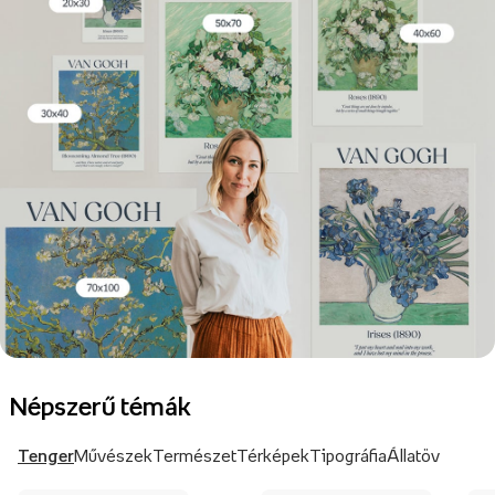
Népszerű témák
Tenger
Művészek
Természet
Térképek
Tipográfia
Állatöv