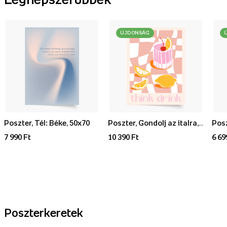
ÚJDONSÁG
Poszter, Tél: Béke, 50x70
Poszter, Gondolj az italra, 70x100
7 990 Ft
10 390 Ft
6 69
Poszterkeretek