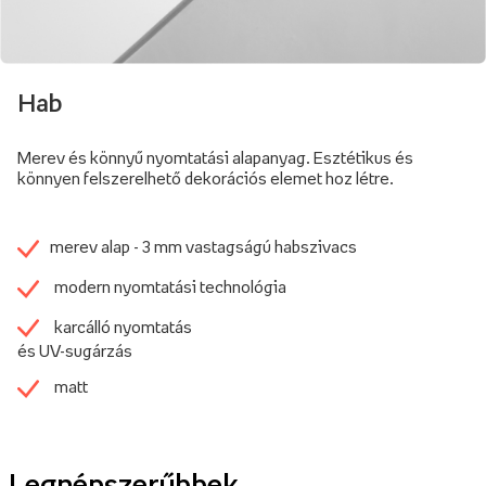
Hab
Merev és könnyű nyomtatási alapanyag. Esztétikus és
könnyen felszerelhető dekorációs elemet hoz létre.
merev alap - 3 mm vastagságú habszivacs
modern nyomtatási technológia
karcálló nyomtatás
és UV-sugárzás
matt
Legnépszerűbbek