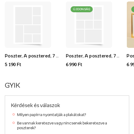
ÚJDONSÁG
Poszter, A posztered, 7 darab, 30x40
Poszter, A posztered, 7 darab, 40x60
5 190 Ft
6 990 Ft
6 9
GYIK
Kérdések és válaszok
Milyen papírra nyomtatják a plakátokat?
Be vannak keretezve vagy nincsenek bekeretezve a
poszterek?