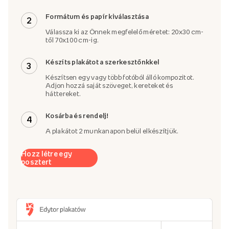
Formátum és papír kiválasztása
2
Válassza ki az Önnek megfelelő méretet: 20x30 cm-
től 70x100 cm-ig.
Készíts plakátot a szerkesztőnkkel
3
Készítsen egy vagy több fotóból álló kompozitot.
Adjon hozzá saját szöveget, kereteket és
háttereket.
Kosárba és rendelj!
4
A plakátot 2 munkanapon belül elkészítjük.
Hozz létre egy
posztert