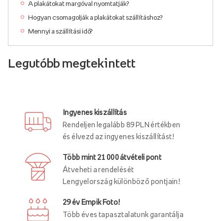
A plakátokat margóval nyomtatják?
Hogyan csomagolják a plakátokat szállításhoz?
Mennyi a szállítási idő?
Legutóbb megtekintett
Ingyenes kiszállítás
Rendeljen legalább 89 PLN értékben
és élvezd az ingyenes kiszállítást!
Több mint 21 000 átvételi pont
Átveheti a rendelését
Lengyelország különböző pontjain!
29 év Empik Foto!
Több éves tapasztalatunk garantálja