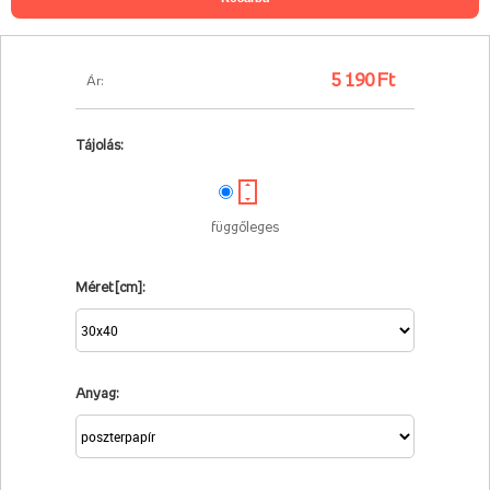
5 190 Ft
Ár:
Tájolás:
függőleges
Méret [cm]:
Anyag: