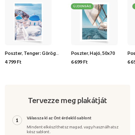
ÚJDONSÁG
Poszter, Tenger: Görögország, 30x40
Poszter, Hajó, 50x70
4 799 Ft
6 699 Ft
6 6
Tervezze meg plakátját
Válassza ki az Önt érdeklő sablont
1
Mindent elkészíthetsz magad, vagy használhatsz
kész sablont.