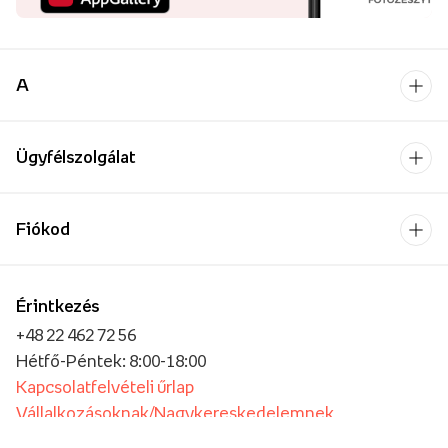
A
Ügyfélszolgálat
Fiókod
Érintkezés
+48 22 462 72 56
Hétfő-Péntek: 8:00-18:00
Kapcsolatfelvételi űrlap
Vállalkozásoknak/Nagykereskedelemnek
Oktatási intézmények számára