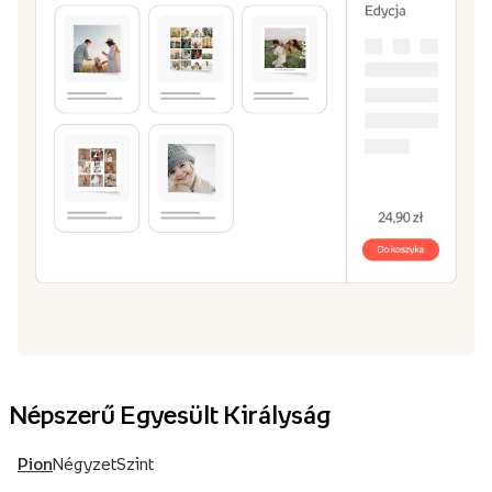
Népszerű Egyesült Királyság
Pion
Négyzet
Szint