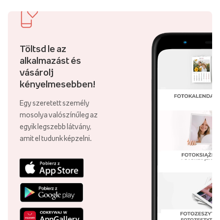
Töltsd le az
alkalmazást és
vásárolj
kényelmesebben!
Egy szeretett személy
mosolya valószínűleg az
egyik legszebb látvány,
amit el tudunk képzelni.