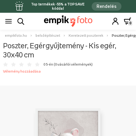
Top termékek -55% a TOPSAVE
Rendelés
kóddal
0
empikfoto.hu
belsőépítészet
Keretezett poszterek
Poszter, Egérg
Poszter, Egérgyűjtemény - Kis egér,
30x40 cm
0 5-én (
0 vásárlói vélemények
)
Vélemény hozzáadása