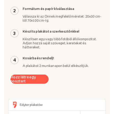
Formátum és papír kiválasztása
2
Válassza ki az Önnek megfelelő méretet: 20x30 cm-
től 70x100 cm-ig.
Készíts plakátot a szerkesztőnkkel
3
Készítsen egy vagy több fotóból álló kompozitot.
Adjon hozzá saját szöveget, kereteket és
háttereket.
Kosárba és rendelj!
4
A plakátot 2 munkanapon belül elkészítjük.
Hozz létre egy
posztert