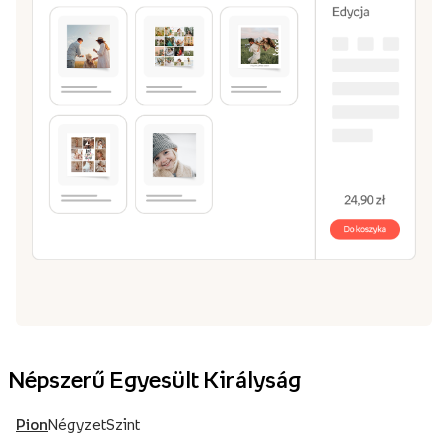
Népszerű Egyesült Királyság
Pion
Négyzet
Szint