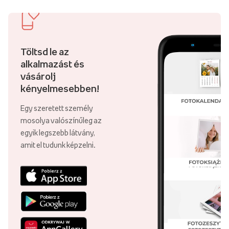
Töltsd le az
alkalmazást és
vásárolj
kényelmesebben!
Egy szeretett személy
mosolya valószínűleg az
egyik legszebb látvány,
amit el tudunk képzelni.