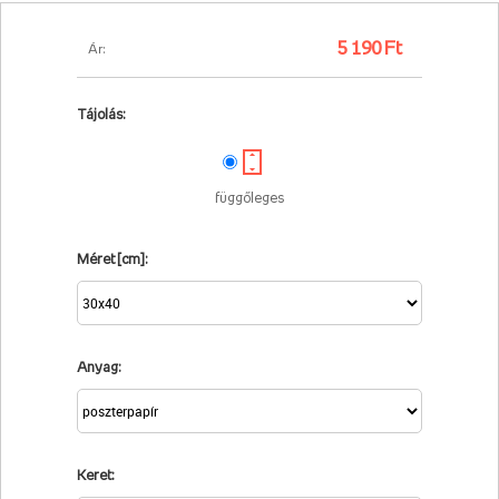
5 190 Ft
Ár:
Tájolás:
függőleges
Méret [cm]:
Anyag:
Keret: