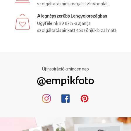
szolgáltatásaink magas színvonalát.
A legnépszerűbb Lengyelországban
Ügyfeleink 99,87%-a ajánlja
szolgáltatásainkat! Köszönjük bizalmát!
Új inspirációk minden nap
@empikfoto