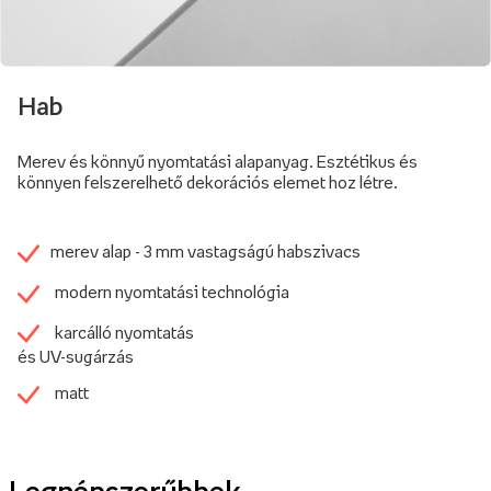
Hab
Merev és könnyű nyomtatási alapanyag. Esztétikus és
könnyen felszerelhető dekorációs elemet hoz létre.
merev alap - 3 mm vastagságú habszivacs
modern nyomtatási technológia
karcálló nyomtatás
és UV-sugárzás
matt
Legnépszerűbbek