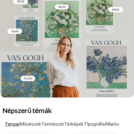
Népszerű témák
Tenger
Művészek
Természet
Térképek
Tipográfia
Állatöv