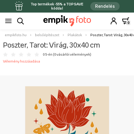
Top termékek -55% a TOPSAVE
Rendelés
kóddal
0
empikfoto.hu
belsőépítészet
Plakátok
Poszter, Tarot: Virág, 30x40
Poszter, Tarot: Virág, 30x40 cm
0 5-én (
0 vásárlói vélemények
)
Vélemény hozzáadása