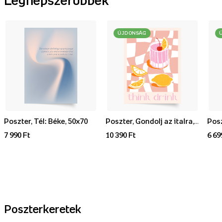
ÚJDONSÁG
Poszter, Tél: Béke, 50x70
Poszter, Gondolj az italra, 70x100
7 990 Ft
10 390 Ft
6 69
Poszterkeretek