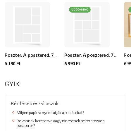
ÚJDONSÁG
Poszter, A posztered, 7 darab, 30x40
Poszter, A posztered, 7 darab, 40x60
5 190 Ft
6 990 Ft
6 9
GYIK
Kérdések és válaszok
Milyen papírra nyomtatják a plakátokat?
Be vannak keretezve vagy nincsenek bekeretezve a
poszterek?