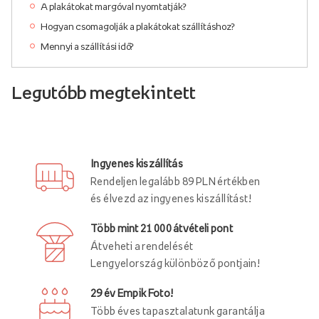
A plakátokat margóval nyomtatják?
Hogyan csomagolják a plakátokat szállításhoz?
Mennyi a szállítási idő?
Legutóbb megtekintett
Ingyenes kiszállítás
Rendeljen legalább 89 PLN értékben
és élvezd az ingyenes kiszállítást!
Több mint 21 000 átvételi pont
Átveheti a rendelését
Lengyelország különböző pontjain!
29 év Empik Foto!
Több éves tapasztalatunk garantálja