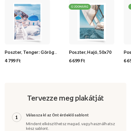
ÚJDONSÁG
Poszter, Tenger: Görögország, 30x40
Poszter, Hajó, 50x70
4 799 Ft
6 699 Ft
6 6
Tervezze meg plakátját
Válassza ki az Önt érdeklő sablont
1
Mindent elkészíthetsz magad, vagy használhatsz
kész sablont.