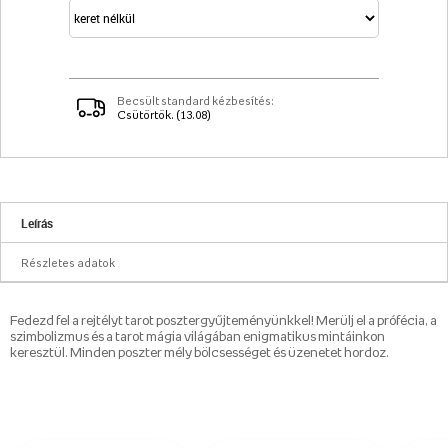
Becsült standard kézbesítés:
Csütörtök. (13.08)
Leírás
Részletes adatok
Fedezd fel a rejtélyt tarot posztergyűjteményünkkel! Merülj el a prófécia, a
szimbolizmus és a tarot mágia világában enigmatikus mintáinkon
keresztül. Minden poszter mély bölcsességet és üzenetet hordoz.