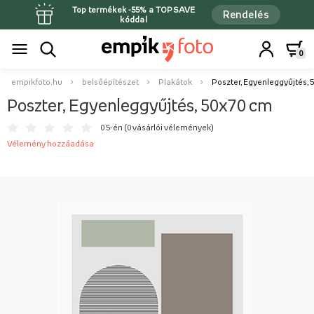
Top termékek -55% a TOPSAVE
Rendelés
kóddal
0
empikfoto.hu
belsőépítészet
Plakátok
Poszter, Egyenleggyűjtés, 
Poszter, Egyenleggyűjtés, 50x70 cm
0 5-én (
0 vásárlói vélemények
)
Vélemény hozzáadása