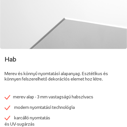
Hab
Merev és könnyű nyomtatási alapanyag. Esztétikus és
könnyen felszerelhető dekorációs elemet hoz létre.
merev alap - 3 mm vastagságú habszivacs
modern nyomtatási technológia
karcálló nyomtatás
és UV-sugárzás