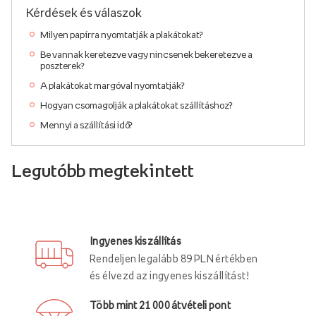
Kérdések és válaszok
Milyen papírra nyomtatják a plakátokat?
Be vannak keretezve vagy nincsenek bekeretezve a
poszterek?
A plakátokat margóval nyomtatják?
Hogyan csomagolják a plakátokat szállításhoz?
Mennyi a szállítási idő?
Legutóbb megtekintett
Ingyenes kiszállítás
Rendeljen legalább 89 PLN értékben
és élvezd az ingyenes kiszállítást!
Több mint 21 000 átvételi pont