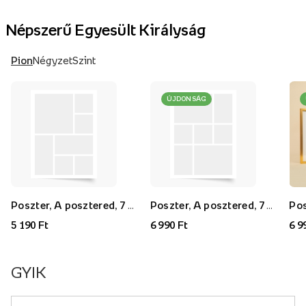
Népszerű Egyesült Királyság
Pion
Négyzet
Szint
ÚJDONSÁG
Poszter, A posztered, 7 darab, 30x40
Poszter, A posztered, 7 darab, 40x60
5 190 Ft
6 990 Ft
6 9
GYIK