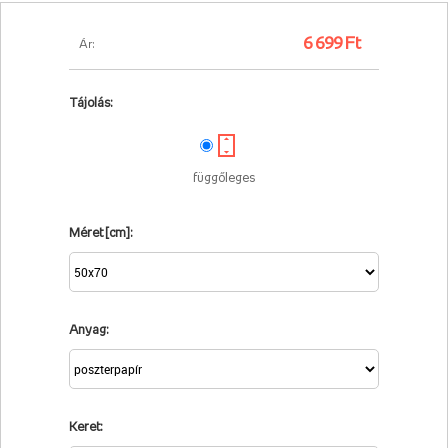
6 699 Ft
Ár:
Tájolás:
függőleges
Méret [cm]:
Anyag:
Keret: