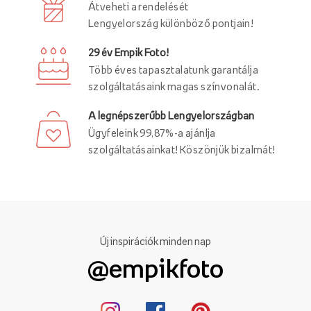
Átveheti a rendelését
Lengyelország különböző pontjain!
29 év Empik Foto!
Több éves tapasztalatunk garantálja
szolgáltatásaink magas színvonalát.
A legnépszerűbb Lengyelországban
Ügyfeleink 99,87%-a ajánlja
szolgáltatásainkat! Köszönjük bizalmát!
Új inspirációk minden nap
@empikfoto