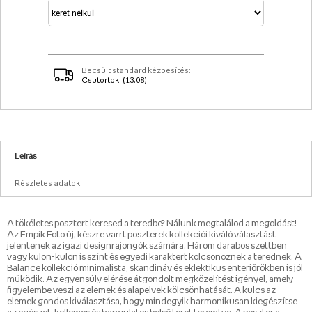
Becsült standard kézbesítés:
Csütörtök. (13.08)
Leírás
Részletes adatok
A tökéletes posztert keresed a teredbe? Nálunk megtalálod a megoldást!
Az Empik Foto új, készre varrt poszterek kollekciói kiváló választást
jelentenek az igazi designrajongók számára. Három darabos szettben
vagy külön-külön is színt és egyedi karaktert kölcsönöznek a terednek. A
Balance kollekció minimalista, skandináv és eklektikus enteriőrökben is jól
működik. Az egyensúly elérése átgondolt megközelítést igényel, amely
figyelembe veszi az elemek és alapelvek kölcsönhatását. A kulcs az
elemek gondos kiválasztása, hogy mindegyik harmonikusan kiegészítse