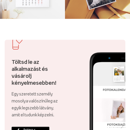
Töltsd le az
alkalmazást és
vásárolj
kényelmesebben!
Egy szeretett személy
mosolya valószínűleg az
egyik legszebb látvány,
amit el tudunk képzelni.