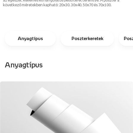
az egészet, kellemes és hangulatos belső teret teremtve. A poszter a
következő méretekben kapható: 20x30, 30x40, 50x70 és 70x100.
Anyagtípus
Poszterkeretek
Pos
Anyagtípus