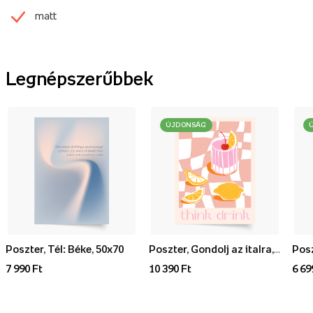
matt
Legnépszerűbbek
ÚJDONSÁG
Poszter, Tél: Béke, 50x70
Poszter, Gondolj az italra, 70x100
7 990 Ft
10 390 Ft
6 69