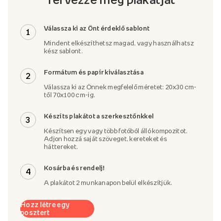
Válassza ki az Önt érdeklő sablont
1
Mindent elkészíthetsz magad, vagy használhatsz
kész sablont.
Formátum és papír kiválasztása
2
Válassza ki az Önnek megfelelő méretet: 20x30 cm-
től 70x100 cm-ig.
Készíts plakátot a szerkesztőnkkel
3
Készítsen egy vagy több fotóból álló kompozitot.
Adjon hozzá saját szöveget, kereteket és
háttereket.
Kosárba és rendelj!
4
A plakátot 2 munkanapon belül elkészítjük.
Hozz létre egy
posztert