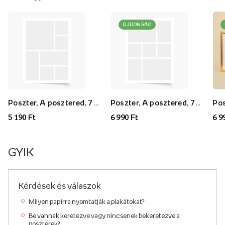
ÚJDONSÁG
Poszter, A posztered, 7 darab, 30x40
Poszter, A posztered, 7 darab, 40x60
5 190 Ft
6 990 Ft
6 9
GYIK
Kérdések és válaszok
Milyen papírra nyomtatják a plakátokat?
Be vannak keretezve vagy nincsenek bekeretezve a
poszterek?