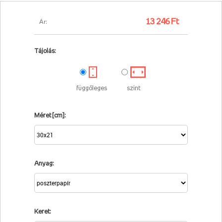
13 246 Ft
Ár:
Tájolás:
függőleges
szint
Méret [cm]:
Anyag:
Keret: