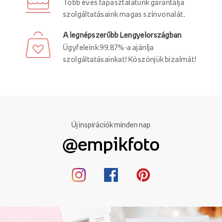
Több éves tapasztalatunk garantálja
szolgáltatásaink magas színvonalát.
A legnépszerűbb Lengyelországban
Ügyfeleink 99,87%-a ajánlja
szolgáltatásainkat! Köszönjük bizalmát!
Új inspirációk minden nap
@empikfoto