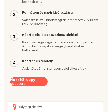
kész sablont.
Formátum és papír kiválasztása
2
Válassza ki az Önnek megfelelő méretet: 20x30 cm-
től 70x100 cm-ig.
Készíts plakátot a szerkesztőnkkel
3
Készítsen egy vagy több fotóból álló kompozitot.
Adjon hozzá saját szöveget, kereteket és
háttereket.
Kosárba és rendelj!
4
A plakátot 2 munkanapon belül elkészítjük.
Hozz létre egy
posztert