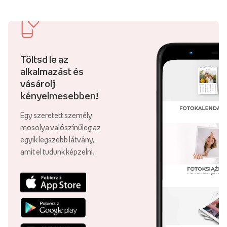
Töltsd le az
alkalmazást és
vásárolj
kényelmesebben!
Egy szeretett személy
mosolya valószínűleg az
egyik legszebb látvány,
amit el tudunk képzelni.