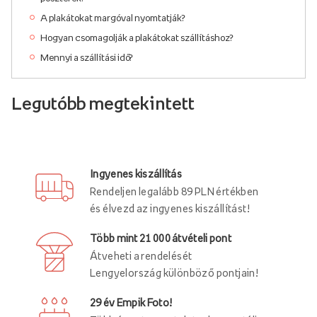
A plakátokat margóval nyomtatják?
Hogyan csomagolják a plakátokat szállításhoz?
Mennyi a szállítási idő?
Legutóbb megtekintett
Ingyenes kiszállítás
Rendeljen legalább 89 PLN értékben
és élvezd az ingyenes kiszállítást!
Több mint 21 000 átvételi pont
Átveheti a rendelését
Lengyelország különböző pontjain!
29 év Empik Foto!