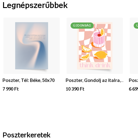
Legnépszerűbbek
ÚJDONSÁG
Poszter, Tél: Béke, 50x70
Poszter, Gondolj az italra, 70x100
7 990 Ft
10 390 Ft
6 69
Poszterkeretek