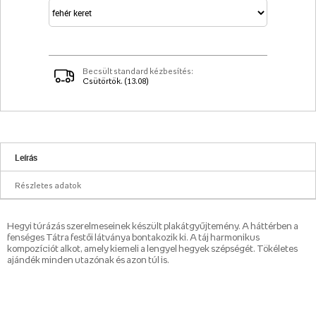
Becsült standard kézbesítés:
Csütörtök. (13.08)
Leírás
Részletes adatok
Hegyi túrázás szerelmeseinek készült plakátgyűjtemény. A háttérben a
fenséges Tátra festői látványa bontakozik ki. A táj harmonikus
kompozíciót alkot, amely kiemeli a lengyel hegyek szépségét. Tökéletes
ajándék minden utazónak és azon túl is.