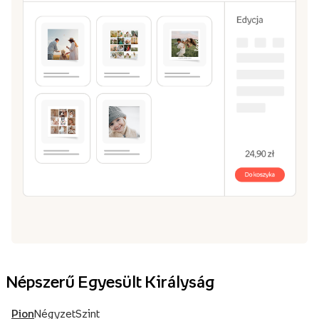
Népszerű Egyesült Királyság
Pion
Négyzet
Szint