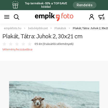
Top termékek -55% a TOPSAVE
Rendelés
kóddal
0
empikfoto.hu
belsőépítészet
Plakátok
Plakát, Tátra: Juhok 2, 30x
Plakát, Tátra: Juhok 2, 30x21 cm
0 5-én (
0 vásárlói vélemények
)
Vélemény hozzáadása