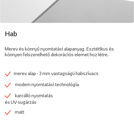
Hab
Merev és könnyű nyomtatási alapanyag. Esztétikus és
könnyen felszerelhető dekorációs elemet hoz létre.
merev alap - 3 mm vastagságú habszivacs
modern nyomtatási technológia
karcálló nyomtatás
és UV-sugárzás
matt