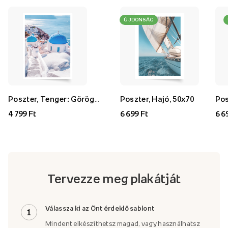
ÚJDONSÁG
Poszter, Tenger: Görögország, 30x40
Poszter, Hajó, 50x70
4 799 Ft
6 699 Ft
6 6
Tervezze meg plakátját
Válassza ki az Önt érdeklő sablont
1
Mindent elkészíthetsz magad, vagy használhatsz