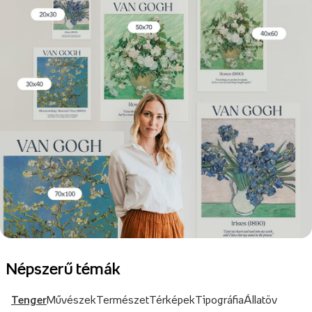
Népszerű témák
Tenger
Művészek
Természet
Térképek
Tipográfia
Állatöv