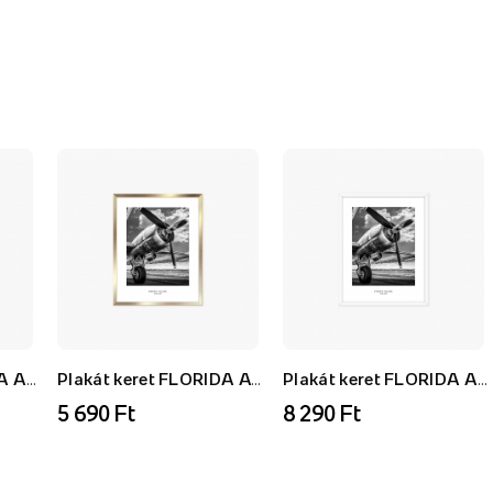
Plakát keret FLORIDA AF, fehér, 21x30 cm
Plakát keret FLORIDA AU, arany, 21x30 cm
Plakát keret FLORIDA AF, fehér, 40x50 cm
5 690 Ft
8 290 Ft