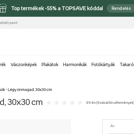
Top termékek -55% a TOPSAVE kóddal
Rendelés
vételi pont
rék
Vászonképek
Plakátok
Harmonikák
Fotókártyák
Takaró
sök - Légy önmagad, 30x30 cm
d, 30x30 cm
0 5-én (
0 vásárlói vélemények
Ár: