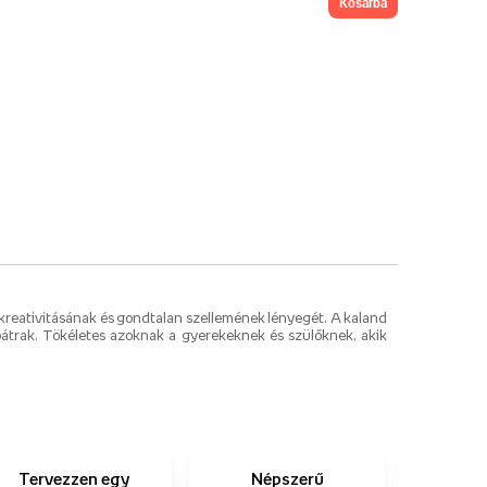
kosárba
kreativitásának és gondtalan szellemének lényegét. A kaland
k bátrak. Tökéletes azoknak a gyerekeknek és szülőknek, akik
Tervezzen egy
Népszerű