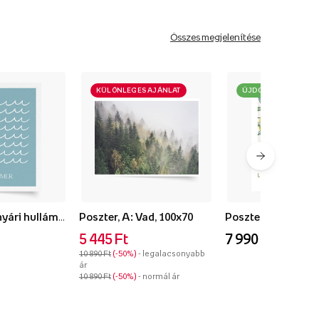
Összes megjelenítése
KÜLÖNLEGES AJÁNLAT
ÚJDONSÁG
Poszter, Kék nyári hullámok, 50x70
Poszter, A: Vad, 100x70
5 445 Ft
7 990 Ft
10 890 Ft
-50%
- legalacsonyabb
ár
10 890 Ft
-50%
- normál ár