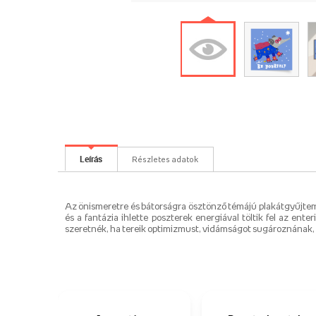
Leírás
Részletes adatok
Az önismeretre és bátorságra ösztönző témájú plakátgyűjtem
és a fantázia ihlette poszterek energiával töltik fel az en
szeretnék, ha tereik optimizmust, vidámságot sugároznának,