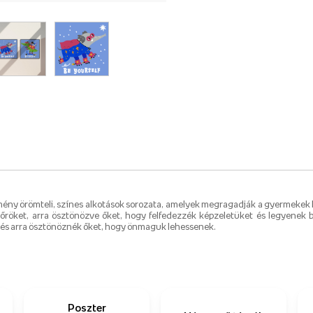
ény örömteli, színes alkotások sorozata, amelyek megragadják a gyermekek 
teriőröket, arra ösztönözve őket, hogy felfedezzék képzeletüket és legyene
 és arra ösztönöznék őket, hogy önmaguk lehessenek.
Poszter