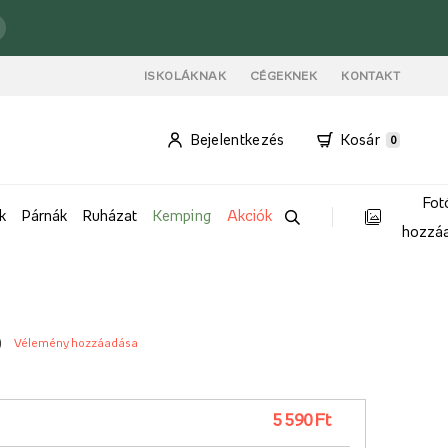
ISKOLÁKNAK
CÉGEKNEK
KONTAKT
Bejelentkezés
Kosár
0
Fot
k
Párnák
Ruházat
Kemping
Akciók
hozzá
)
Vélemény hozzáadása
5 590 Ft