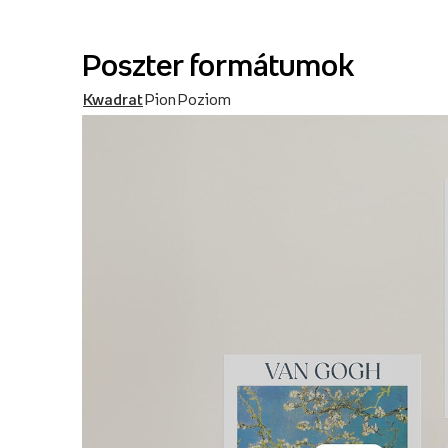
Poszter formátumok
Kwadrat
Pion
Poziom