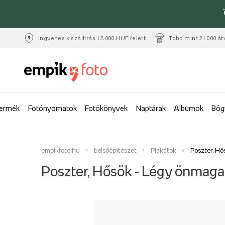
Ingyenes kiszállítás 12.000 HUF felett
Több mint 21 000 át
termék
Fotónyomatok
Fotókönyvek
Naptárak
Albumok
Bög
empikfoto.hu
belsőépítészet
Plakátok
Poszter, Hő
Poszter, Hősök - Légy önmaga