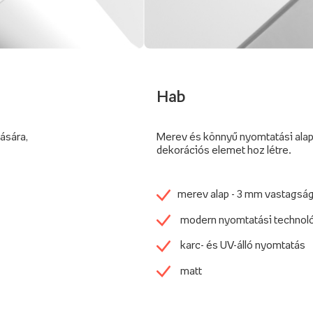
Hab
tására,
Merev és könnyű nyomtatási alap
dekorációs elemet hoz létre.
merev alap - 3 mm vastagsá
modern nyomtatási technol
karc- és UV-álló nyomtatás
matt