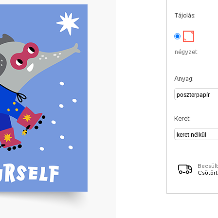
Tájolás:
négyzet
Anyag:
Keret:
Becsült
Csütörtö