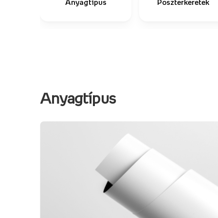
Anyagtípus
Poszterkeretek
Anyagtípus