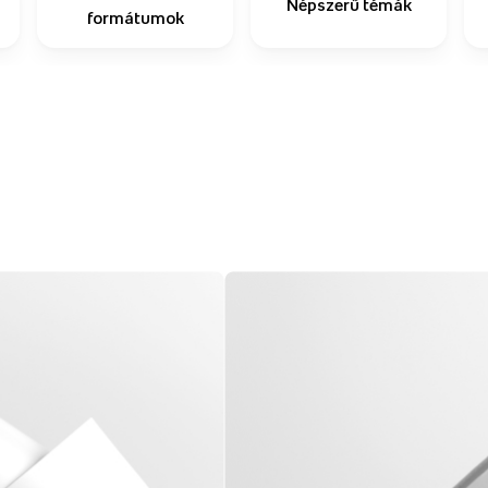
Népszerű témák
formátumok