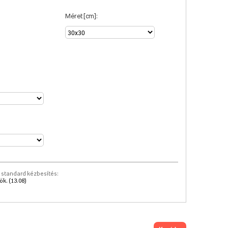
Méret [cm]:
 standard kézbesítés:
k. (13.08)