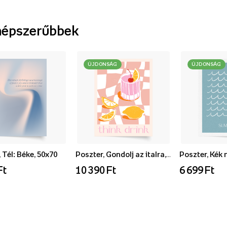
népszerűbbek
ÚJDONSÁG
ÚJDONSÁG
 Tél: Béke, 50x70
Poszter, Gondolj az italra, 70x100
Ft
10 390 Ft
6 699 Ft