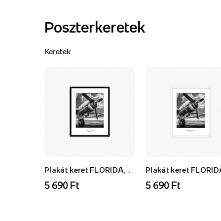
Poszterkeretek
Keretek
Plakát keret FLORIDA, AK, fekete, 21x30 cm
5 690 Ft
5 690 Ft