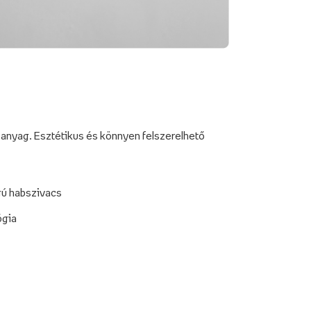
anyag. Esztétikus és könnyen felszerelhető
gú habszivacs
ógia