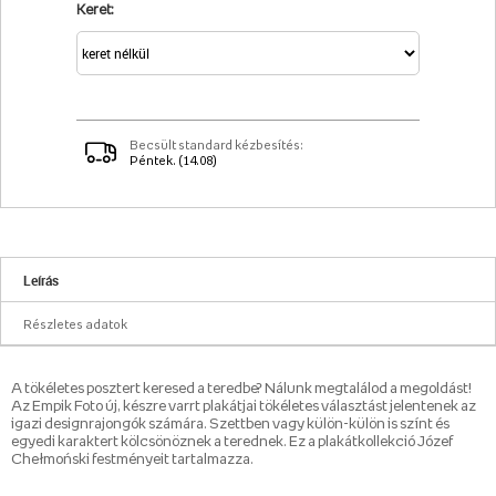
Keret:
Becsült standard kézbesítés:
Péntek. (14.08)
Leírás
Részletes adatok
A tökéletes posztert keresed a teredbe? Nálunk megtalálod a megoldást!
Az Empik Foto új, készre varrt plakátjai tökéletes választást jelentenek az
igazi designrajongók számára. Szettben vagy külön-külön is színt és
egyedi karaktert kölcsönöznek a terednek. Ez a plakátkollekció Józef
Chełmoński festményeit tartalmazza.