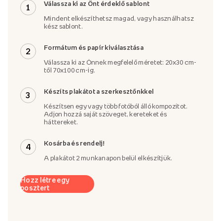
Válassza ki az Önt érdeklő sablont
1
Mindent elkészíthetsz magad, vagy használhatsz
kész sablont.
Formátum és papír kiválasztása
2
Válassza ki az Önnek megfelelő méretet: 20x30 cm-
től 70x100 cm-ig.
Készíts plakátot a szerkesztőnkkel
3
Készítsen egy vagy több fotóból álló kompozitot.
Adjon hozzá saját szöveget, kereteket és
háttereket.
Kosárba és rendelj!
4
A plakátot 2 munkanapon belül elkészítjük.
Hozz létre egy
posztert