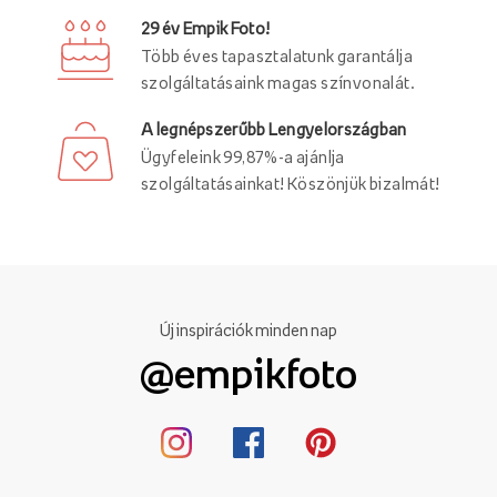
29 év Empik Foto!
Több éves tapasztalatunk garantálja
szolgáltatásaink magas színvonalát.
A legnépszerűbb Lengyelországban
Ügyfeleink 99,87%-a ajánlja
szolgáltatásainkat! Köszönjük bizalmát!
Új inspirációk minden nap
@empikfoto