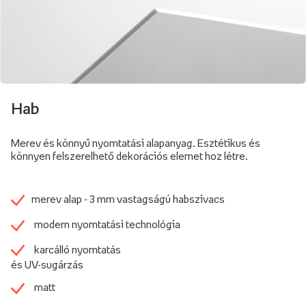
Hab
Merev és könnyű nyomtatási alapanyag. Esztétikus és
könnyen felszerelhető dekorációs elemet hoz létre.
merev alap - 3 mm vastagságú habszivacs
modern nyomtatási technológia
karcálló nyomtatás
és UV-sugárzás
matt