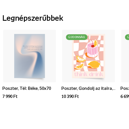
Legnépszerűbbek
ÚJDONSÁG
Poszter, Tél: Béke, 50x70
Poszter, Gondolj az italra, 70x100
7 990 Ft
10 390 Ft
6 69