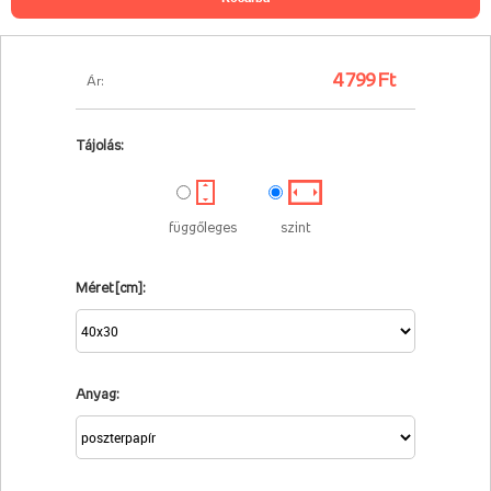
4 799 Ft
Ár:
Tájolás:
függőleges
szint
Méret [cm]:
Anyag: