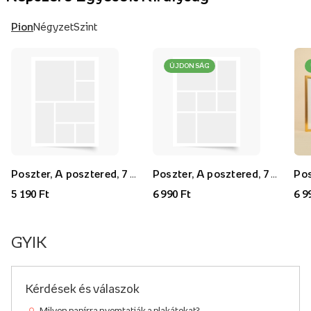
Pion
Négyzet
Szint
ÚJDONSÁG
Poszter, A posztered, 7 darab, 30x40
Poszter, A posztered, 7 darab, 40x60
5 190 Ft
6 990 Ft
6 9
GYIK
Kérdések és válaszok
Milyen papírra nyomtatják a plakátokat?