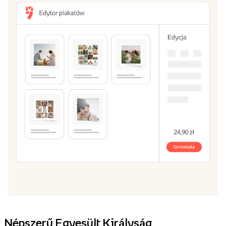
Népszerű Egyesült Királyság