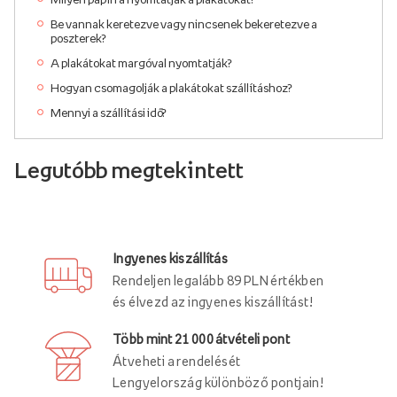
Be vannak keretezve vagy nincsenek bekeretezve a
poszterek?
A plakátokat margóval nyomtatják?
Hogyan csomagolják a plakátokat szállításhoz?
Mennyi a szállítási idő?
Legutóbb megtekintett
Ingyenes kiszállítás
Rendeljen legalább 89 PLN értékben
és élvezd az ingyenes kiszállítást!
Több mint 21 000 átvételi pont
Átveheti a rendelését
Lengyelország különböző pontjain!