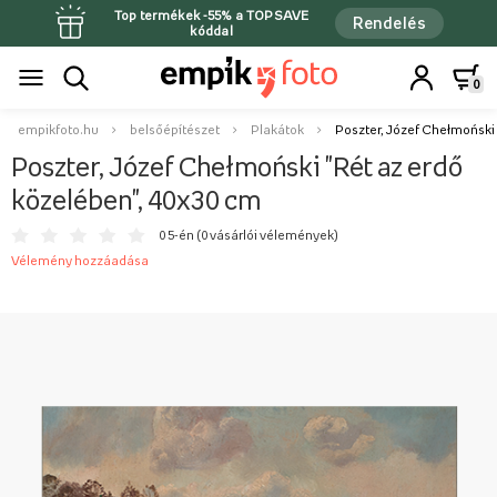
Top termékek -55% a TOPSAVE
Rendelés
kóddal
0
empikfoto.hu
belsőépítészet
Plakátok
Poszter, Józef Chełmoński 
Poszter, Józef Chełmoński "Rét az erdő
közelében", 40x30 cm
0 5-én (
0 vásárlói vélemények
)
Vélemény hozzáadása