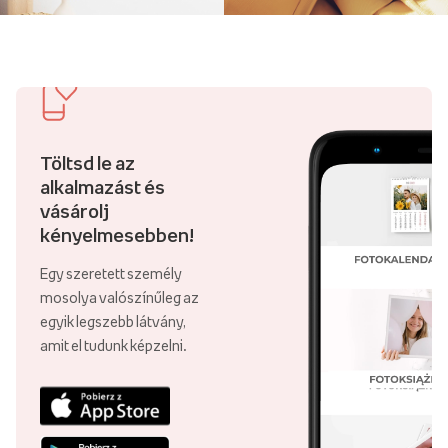
Töltsd le az
alkalmazást és
vásárolj
kényelmesebben!
Egy szeretett személy
mosolya valószínűleg az
egyik legszebb látvány,
amit el tudunk képzelni.