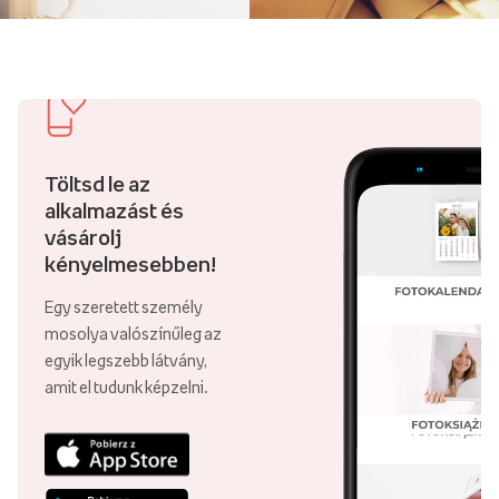
Töltsd le az
alkalmazást és
vásárolj
kényelmesebben!
Egy szeretett személy
mosolya valószínűleg az
egyik legszebb látvány,
amit el tudunk képzelni.