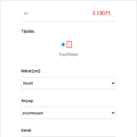
5 190 Ft
Ár:
Tájolás:
függőleges
Méret [cm]:
Anyag:
Keret: