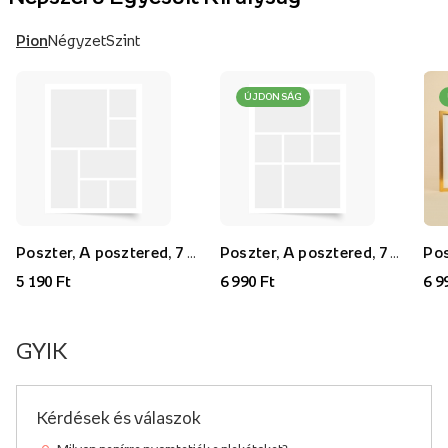
Pion
Négyzet
Szint
ÚJDONSÁG
Poszter, A posztered, 7 darab, 30x40
Poszter, A posztered, 7 darab, 40x60
5 190 Ft
6 990 Ft
6 9
GYIK
Kérdések és válaszok