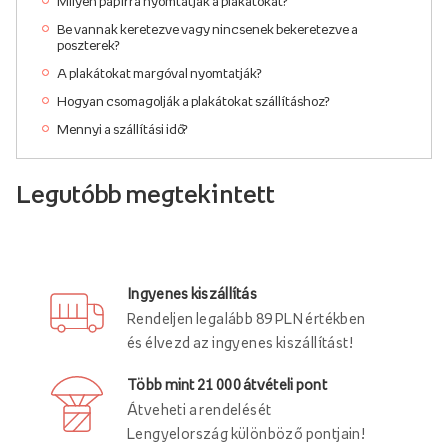
Milyen papírra nyomtatják a plakátokat?
Be vannak keretezve vagy nincsenek bekeretezve a
poszterek?
A plakátokat margóval nyomtatják?
Hogyan csomagolják a plakátokat szállításhoz?
Mennyi a szállítási idő?
Legutóbb megtekintett
Ingyenes kiszállítás
Rendeljen legalább 89 PLN értékben
és élvezd az ingyenes kiszállítást!
Több mint 21 000 átvételi pont
Átveheti a rendelését
Lengyelország különböző pontjain!