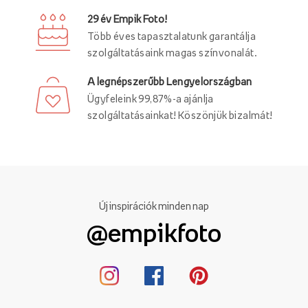
29 év Empik Foto!
Több éves tapasztalatunk garantálja
szolgáltatásaink magas színvonalát.
A legnépszerűbb Lengyelországban
Ügyfeleink 99,87%-a ajánlja
szolgáltatásainkat! Köszönjük bizalmát!
Új inspirációk minden nap
@empikfoto