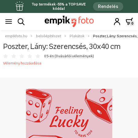
Top termékek -55% a TOPSAVE
Rendelés
kóddal
0
empikfoto.hu
belsőépítészet
Plakátok
Poszter, Lány: Szerencsés,
Poszter, Lány: Szerencsés, 30x40 cm
0 5-én (
0 vásárlói vélemények
)
Vélemény hozzáadása