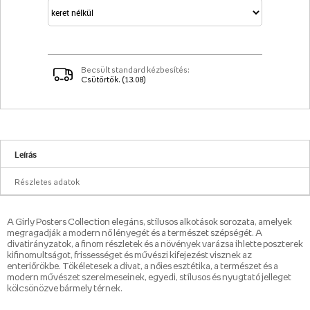
Becsült standard kézbesítés:
Csütörtök. (13.08)
Leírás
Részletes adatok
A Girly Posters Collection elegáns, stílusos alkotások sorozata, amelyek
megragadják a modern nő lényegét és a természet szépségét. A
divatirányzatok, a finom részletek és a növények varázsa ihlette poszterek
kifinomultságot, frissességet és művészi kifejezést visznek az
enteriőrökbe. Tökéletesek a divat, a nőies esztétika, a természet és a
modern művészet szerelmeseinek, egyedi, stílusos és nyugtató jelleget
kölcsönözve bármely térnek.