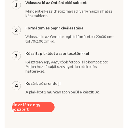
Válassza ki az Önt érdeklő sablont
1
Mindent elkészíthetsz magad, vagy használhatsz
kész sablont.
Formátum és papír kiválasztása
2
Válassza ki az Önnek megfelelő méretet: 20x30 cm-
től 70x100 cm-ig.
Készíts plakátot a szerkesztőnkkel
3
Készítsen egy vagy több fotóból álló kompozitot.
Adjon hozzá saját szöveget, kereteket és
háttereket.
Kosárba és rendelj!
4
A plakátot 2 munkanapon belül elkészítjük.
Hozz létre egy
posztert