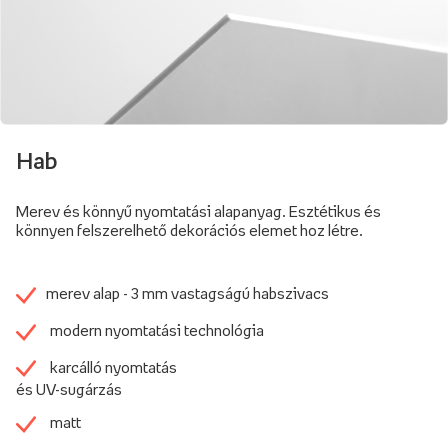
Hab
Merev és könnyű nyomtatási alapanyag. Esztétikus és
könnyen felszerelhető dekorációs elemet hoz létre.
merev alap - 3 mm vastagságú habszivacs
modern nyomtatási technológia
karcálló nyomtatás
és UV-sugárzás
matt