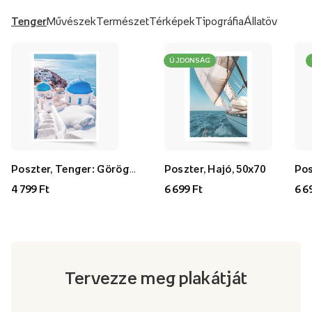
Tenger
Művészek
Természet
Térképek
Tipográfia
Állatöv
ÚJDONSÁG
Poszter, Tenger: Görögország, 30x40
Poszter, Hajó, 50x70
4 799 Ft
6 699 Ft
6 6
Tervezze meg plakátját