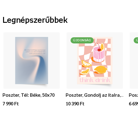
Legnépszerűbbek
ÚJDONSÁG
Poszter, Tél: Béke, 50x70
Poszter, Gondolj az italra, 70x100
7 990 Ft
10 390 Ft
6 69