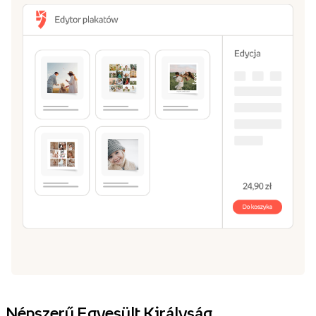
Népszerű Egyesült Királyság