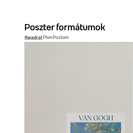
Poszter formátumok
Kwadrat
Pion
Poziom