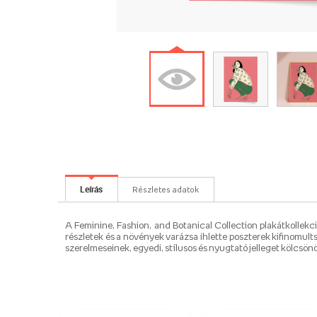
Leírás
Részletes adatok
A Feminine, Fashion, and Botanical Collection plakátkollekc
részletek és a növények varázsa ihlette poszterek kifinomults
szerelmeseinek, egyedi, stílusos és nyugtató jelleget kölcsön