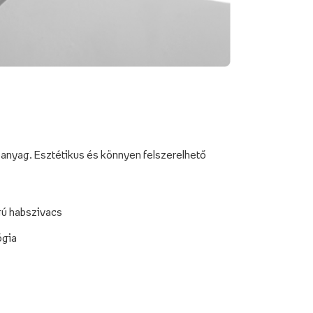
anyag. Esztétikus és könnyen felszerelhető
gú habszivacs
ógia