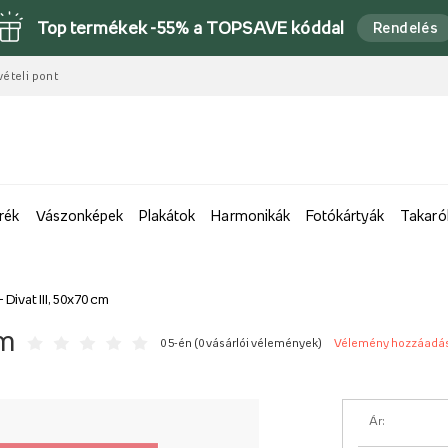
Top termékek -55% a TOPSAVE kóddal
Rendelés
vételi pont
rék
Vászonképek
Plakátok
Harmonikák
Fotókártyák
Takaró
- Divat III, 50x70 cm
cm
0 5-én (
0 vásárlói vélemények
)
Vélemény hozzáadá
Ár: