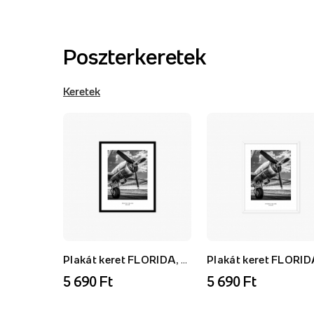
Poszterkeretek
Keretek
Plakát keret FLORIDA, AK, fekete, 21x30 cm
5 690 Ft
5 690 Ft