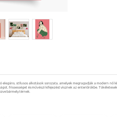
ió elegáns, stílusos alkotások sorozata, amelyek megragadják a modern nő l
ágot, frissességet és művészi kifejezést visznek az enteriőrökbe. Tökéletese
özve bármely térnek.