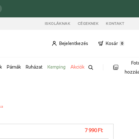
ISKOLÁKNAK
CÉGEKNEK
KONTAKT
Bejelentkezés
Kosár
0
Fot
k
Párnák
Ruházat
Kemping
Akciók
hozzá
sa
7 990 Ft