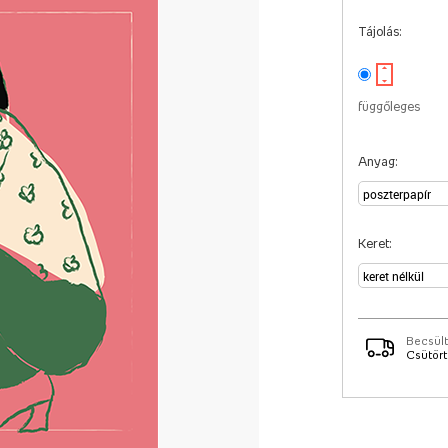
Tájolás:
függőleges
Anyag:
Keret:
Becsült
Csütörtö