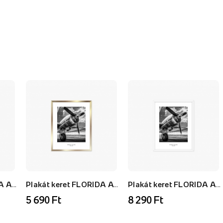
Plakát keret FLORIDA AF, fehér, 21x30 cm
Plakát keret FLORIDA AU, arany, 21x30 cm
Plakát keret FLORIDA AF, fehér, 40x50 cm
5 690 Ft
8 290 Ft