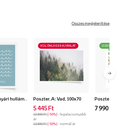
Összes megjelenítése
KÜLÖNLEGES AJÁNLAT
ÚJDONSÁG
Poszter, Kék nyári hullámok, 50x70
Poszter, A: Vad, 100x70
5 445 Ft
7 990 Ft
10 890 Ft
-50%
- legalacsonyabb
ár
10 890 Ft
-50%
- normál ár