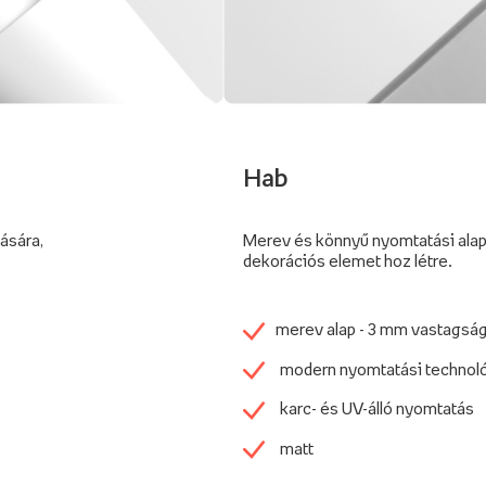
Hab
tására,
Merev és könnyű nyomtatási alap
dekorációs elemet hoz létre.
merev alap - 3 mm vastagsá
modern nyomtatási technol
karc- és UV-álló nyomtatás
matt