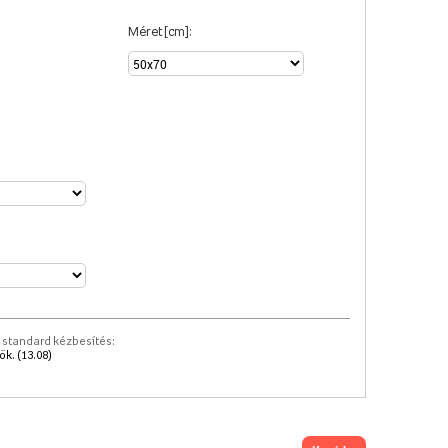
Méret [cm]:
 standard kézbesítés:
k. (13.08)