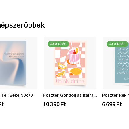
népszerűbbek
ÚJDONSÁG
ÚJDONSÁG
 Tél: Béke, 50x70
Poszter, Gondolj az italra, 70x100
Ft
10 390 Ft
6 699 Ft