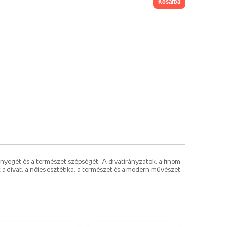
kosárba
ényegét és a természet szépségét. A divatirányzatok, a finom
k a divat, a nőies esztétika, a természet és a modern művészet