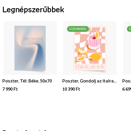
Legnépszerűbbek
ÚJDONSÁG
Poszter, Tél: Béke, 50x70
Poszter, Gondolj az italra, 70x100
7 990 Ft
10 390 Ft
6 69