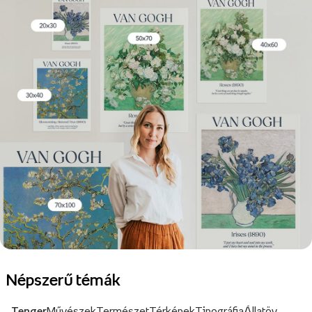
Népszerű témák
Tenger
Művészek
Természet
Térképek
Tipográfia
Állatöv