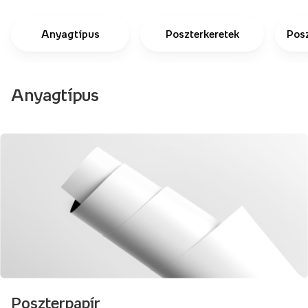
Anyagtípus
Poszterkeretek
Pos
Anyagtípus
Poszterpapír