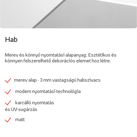
Hab
Merev és könnyű nyomtatási alapanyag. Esztétikus és
könnyen felszerelhető dekorációs elemet hoz létre.
merev alap - 3 mm vastagságú habszivacs
modern nyomtatási technológia
karcálló nyomtatás
és UV-sugárzás
matt