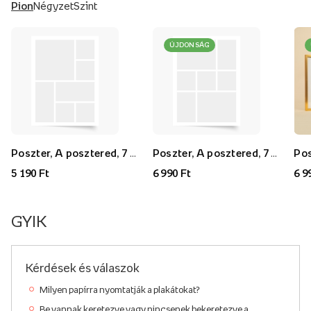
Pion
Négyzet
Szint
ÚJDONSÁG
Poszter, A posztered, 7 darab, 30x40
Poszter, A posztered, 7 darab, 40x60
5 190 Ft
6 990 Ft
6 9
GYIK
Kérdések és válaszok
Milyen papírra nyomtatják a plakátokat?
Be vannak keretezve vagy nincsenek bekeretezve a