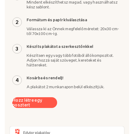
Mindent elkészíthetsz magad, vagy használhatsz
kész sablont.
Formátum és papír kiválasztása
2
Válassza ki az Önnek megfelelő méretet: 20x30 cm-
től 70x100 cm-ig.
Készíts plakátot a szerkesztőnkkel
3
Készítsen egy vagy több fotóból álló kompozitot.
Adjon hozzá saját szöveget, kereteket és
háttereket.
Kosárba és rendelj!
4
A plakátot 2 munkanapon belül elkészítjük.
Hozz létre egy
posztert