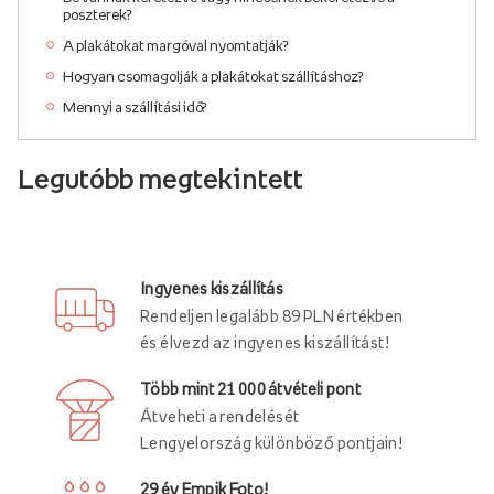
poszterek?
A plakátokat margóval nyomtatják?
Hogyan csomagolják a plakátokat szállításhoz?
Mennyi a szállítási idő?
Legutóbb megtekintett
Ingyenes kiszállítás
Rendeljen legalább 89 PLN értékben
és élvezd az ingyenes kiszállítást!
Több mint 21 000 átvételi pont
Átveheti a rendelését
Lengyelország különböző pontjain!
29 év Empik Foto!