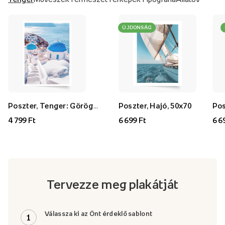
ÚJDONSÁG
Poszter, Tenger: Görögország, 30x40
Poszter, Hajó, 50x70
4 799 Ft
6 699 Ft
6 6
Tervezze meg plakátját
Válassza ki az Önt érdeklő sablont
1