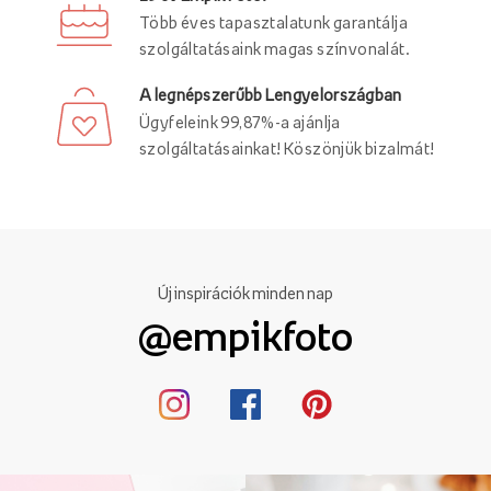
Több éves tapasztalatunk garantálja
szolgáltatásaink magas színvonalát.
A legnépszerűbb Lengyelországban
Ügyfeleink 99,87%-a ajánlja
szolgáltatásainkat! Köszönjük bizalmát!
Új inspirációk minden nap
@empikfoto