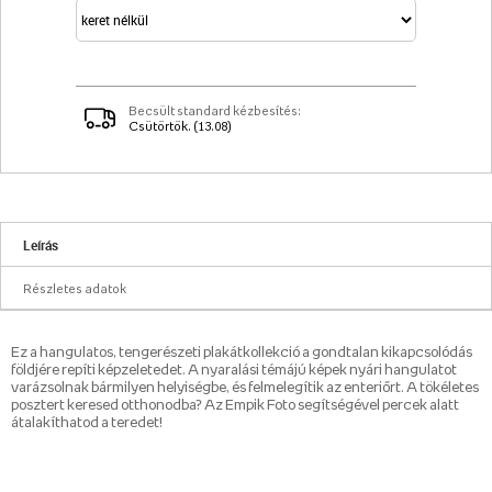
Becsült standard kézbesítés:
Csütörtök. (13.08)
Leírás
Részletes adatok
Ez a hangulatos, tengerészeti plakátkollekció a gondtalan kikapcsolódás
földjére repíti képzeletedet. A nyaralási témájú képek nyári hangulatot
varázsolnak bármilyen helyiségbe, és felmelegítik az enteriőrt. A tökéletes
posztert keresed otthonodba? Az Empik Foto segítségével percek alatt
átalakíthatod a teredet!