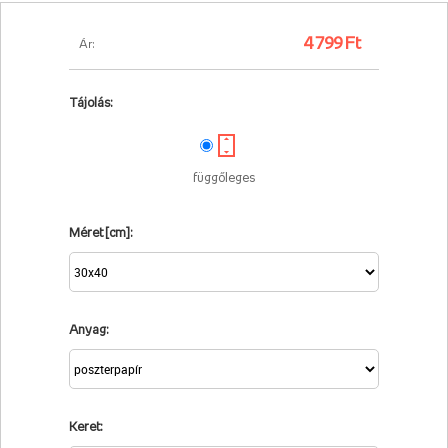
4 799 Ft
Ár:
Tájolás:
függőleges
Méret [cm]:
Anyag:
Keret: