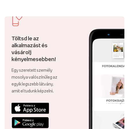
Töltsd le az
alkalmazást és
vásárolj
kényelmesebben!
Egy szeretett személy
mosolya valószínűleg az
egyik legszebb látvány,
amit el tudunk képzelni.