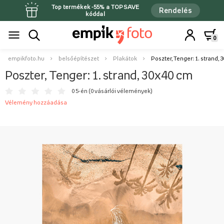
Top termékek -55% a TOPSAVE
Rendelés
kóddal
0
empikfoto.hu
belsőépítészet
Plakátok
Poszter, Tenger: 1. strand,
Poszter, Tenger: 1. strand, 30x40 cm
0 5-én (
0 vásárlói vélemények
)
Vélemény hozzáadása