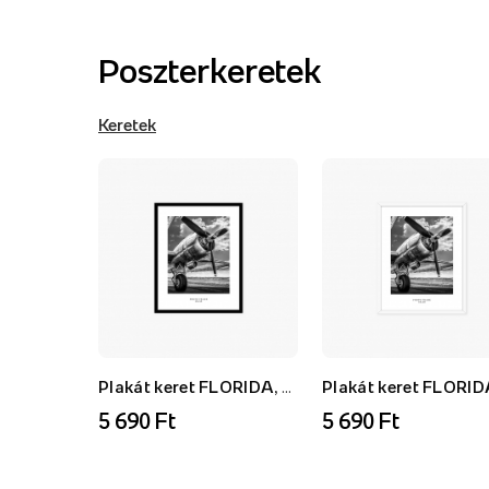
Poszterkeretek
Keretek
Plakát keret FLORIDA, AK, fekete, 21x30 cm
5 690 Ft
5 690 Ft