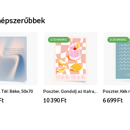
népszerűbbek
ÚJDONSÁG
ÚJDONSÁG
 Tél: Béke, 50x70
Poszter, Gondolj az italra, 70x100
Ft
10 390 Ft
6 699 Ft