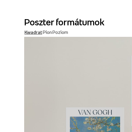
Poszter formátumok
Kwadrat
Pion
Poziom