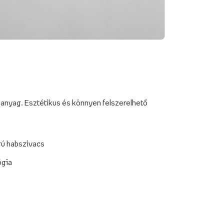
anyag. Esztétikus és könnyen felszerelhető
gú habszivacs
ógia