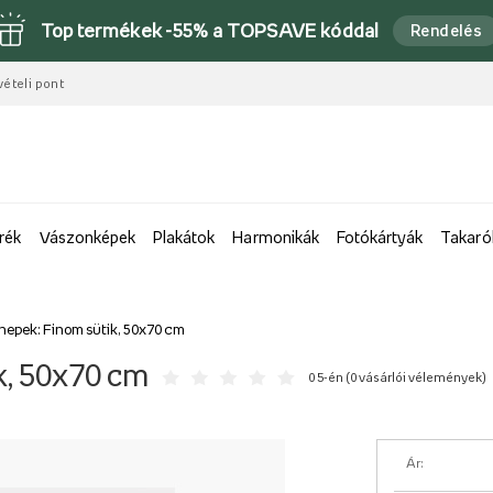
Top termékek -55% a TOPSAVE kóddal
Rendelés
vételi pont
rék
Vászonképek
Plakátok
Harmonikák
Fotókártyák
Takaró
nepek: Finom sütik, 50x70 cm
k, 50x70 cm
0 5-én (
0 vásárlói vélemények
)
Ár: