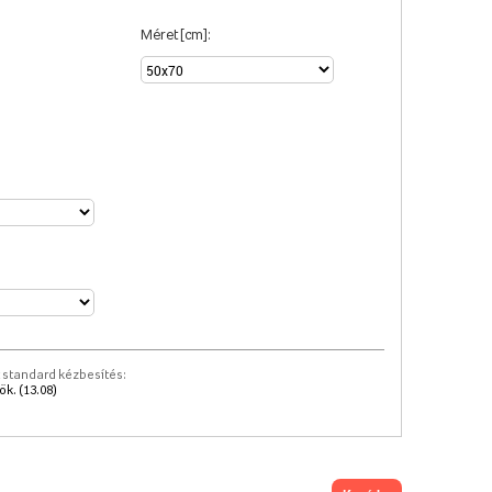
Méret [cm]:
 standard kézbesítés:
k. (13.08)