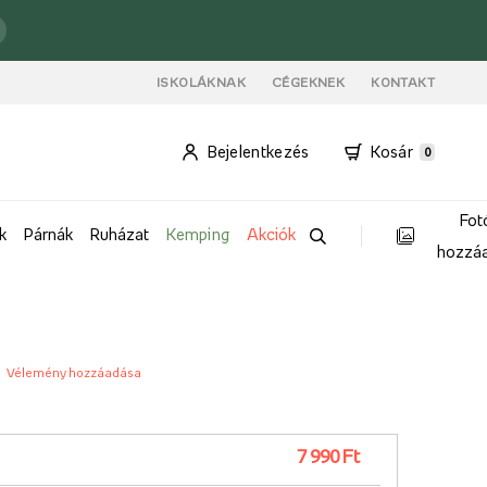
ISKOLÁKNAK
CÉGEKNEK
KONTAKT
Bejelentkezés
Kosár
0
Fot
k
Párnák
Ruházat
Kemping
Akciók
hozzá
Vélemény hozzáadása
7 990 Ft