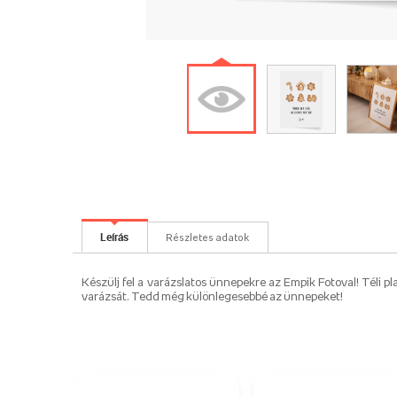
Leírás
Részletes adatok
Készülj fel a varázslatos ünnepekre az Empik Fotoval! Téli
varázsát. Tedd még különlegesebbé az ünnepeket!