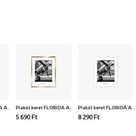
Plakát keret FLORIDA AF, fehér, 21x30 cm
Plakát keret FLORIDA AU, arany, 21x30 cm
Plakát keret FLORIDA AF, fehér, 40x50 cm
5 690 Ft
8 290 Ft