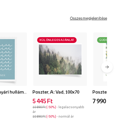
Összes megjelenítése
KÜLÖNLEGES AJÁNLAT
ÚJDONSÁG
Poszter, Kék nyári hullámok, 50x70
Poszter, A: Vad, 100x70
5 445 Ft
7 990 Ft
10 890 Ft
-50%
- legalacsonyabb
ár
10 890 Ft
-50%
- normál ár