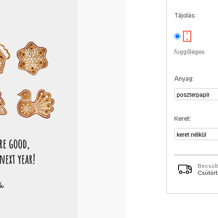
Tájolás:
függőleges
Anyag:
Keret:
Becsült
Csütörtö