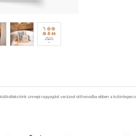
 plakátkollekciónk ünnepi ragyogást varázsol otthonodba ebben a különleges