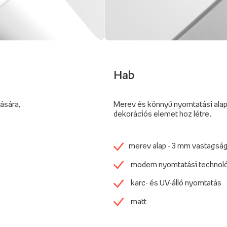
Hab
tására,
Merev és könnyű nyomtatási alap
dekorációs elemet hoz létre.
merev alap - 3 mm vastagsá
modern nyomtatási technol
karc- és UV-álló nyomtatás
matt