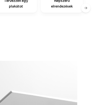
Tervezzen egy
Népszerű
plakátot
elrendezések