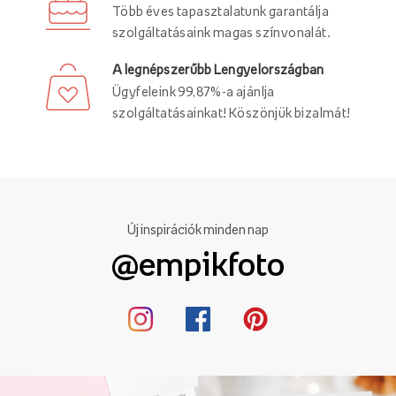
Több éves tapasztalatunk garantálja
szolgáltatásaink magas színvonalát.
A legnépszerűbb Lengyelországban
Ügyfeleink 99,87%-a ajánlja
szolgáltatásainkat! Köszönjük bizalmát!
Új inspirációk minden nap
@empikfoto