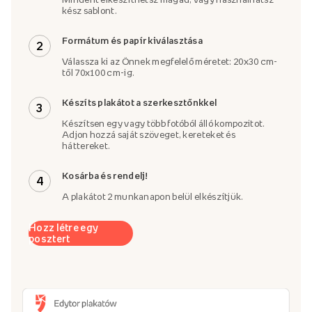
kész sablont.
Formátum és papír kiválasztása
2
Válassza ki az Önnek megfelelő méretet: 20x30 cm-
től 70x100 cm-ig.
Készíts plakátot a szerkesztőnkkel
3
Készítsen egy vagy több fotóból álló kompozitot.
Adjon hozzá saját szöveget, kereteket és
háttereket.
Kosárba és rendelj!
4
A plakátot 2 munkanapon belül elkészítjük.
Hozz létre egy
posztert