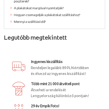
poszterek?
A plakátokat margóval nyomtatják?
Hogyan csomagolják a plakátokat szállításhoz?
Mennyi a szállítási idő?
Legutóbb megtekintett
Ingyenes kiszállítás
Rendeljen legalább 89 PLN értékben
és élvezd az ingyenes kiszállítást!
Több mint 21 000 átvételi pont
Átveheti a rendelését
Lengyelország különböző pontjain!
29 év Empik Foto!