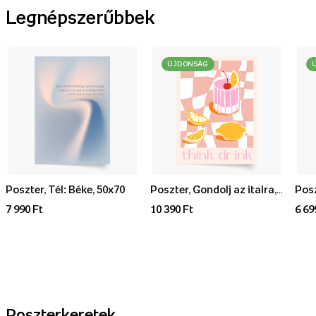
Legnépszerűbbek
ÚJDONSÁG
Poszter, Tél: Béke, 50x70
Poszter, Gondolj az italra, 70x100
7 990 Ft
10 390 Ft
6 69
Poszterkeretek