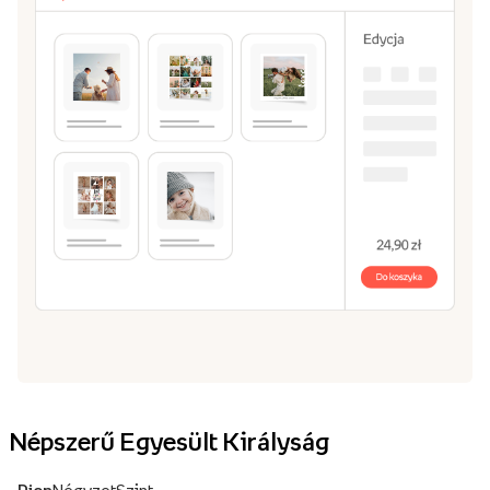
Népszerű Egyesült Királyság
Pion
Négyzet
Szint