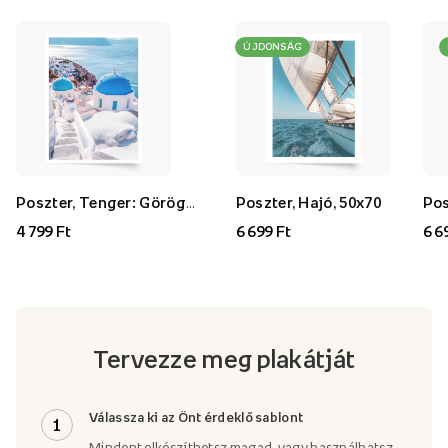
ÚJDONSÁG
Poszter, Tenger: Görögország, 30x40
Poszter, Hajó, 50x70
4 799 Ft
6 699 Ft
6 6
Tervezze meg plakátját
Válassza ki az Önt érdeklő sablont
1
Mindent elkészíthetsz magad, vagy használhatsz