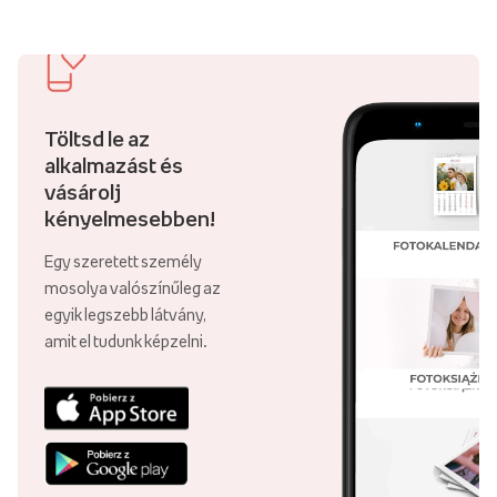
Töltsd le az
alkalmazást és
vásárolj
kényelmesebben!
Egy szeretett személy
mosolya valószínűleg az
egyik legszebb látvány,
amit el tudunk képzelni.