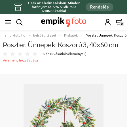
Csak az alkalmazásban! Minden
Rendelés
fotónyomat -55% 50 db-tól a
PRIN55 kóddal
0
empikfoto.hu
belsőépítészet
Plakátok
Poszter, Ünnepek: Koszorú 
Poszter, Ünnepek: Koszorú 3, 40x60 cm
0 5-én (
0 vásárlói vélemények
)
Vélemény hozzáadása