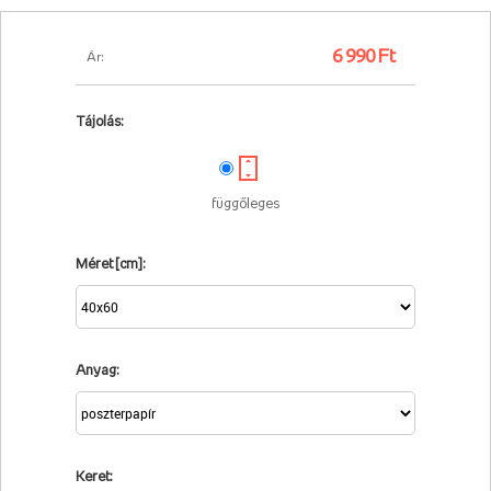
6 990 Ft
Ár:
Tájolás:
függőleges
Méret [cm]:
Anyag:
Keret: