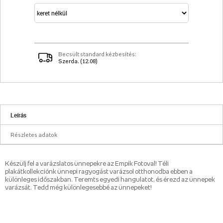
Becsült standard kézbesítés:
Szerda. (12.08)
Leírás
Részletes adatok
Készülj fel a varázslatos ünnepekre az Empik Fotoval! Téli
plakátkollekciónk ünnepi ragyogást varázsol otthonodba ebben a
különleges időszakban. Teremts egyedi hangulatot, és érezd az ünnepek
varázsát. Tedd még különlegesebbé az ünnepeket!