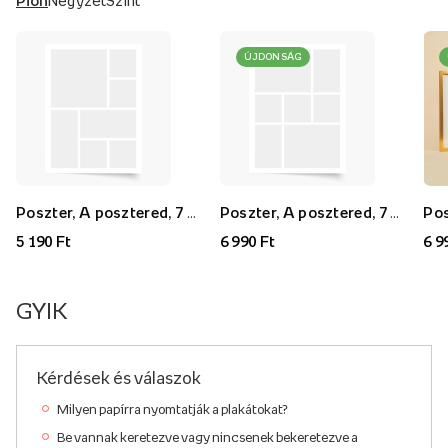
ÚJDONSÁG
Poszter, A posztered, 7 darab, 30x40
Poszter, A posztered, 7 darab, 40x60
5 190 Ft
6 990 Ft
6 9
GYIK
Kérdések és válaszok
Milyen papírra nyomtatják a plakátokat?
Be vannak keretezve vagy nincsenek bekeretezve a