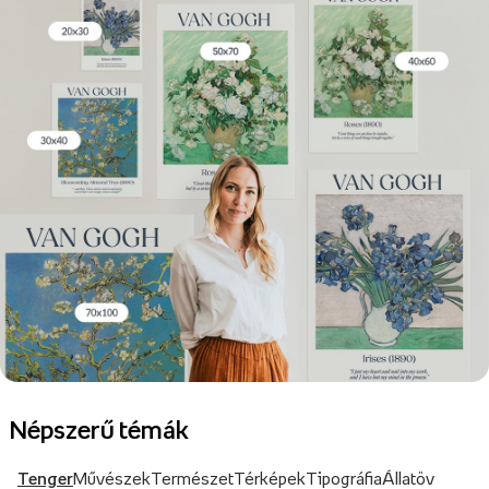
Népszerű témák
Tenger
Művészek
Természet
Térképek
Tipográfia
Állatöv