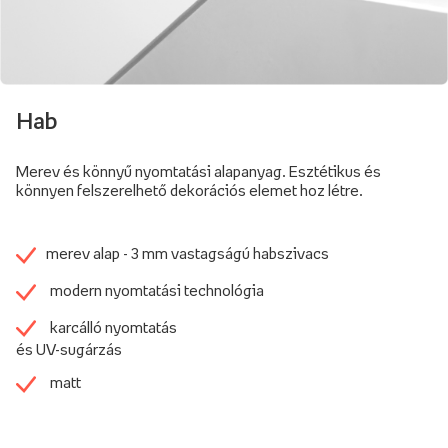
Hab
Merev és könnyű nyomtatási alapanyag. Esztétikus és
könnyen felszerelhető dekorációs elemet hoz létre.
merev alap - 3 mm vastagságú habszivacs
modern nyomtatási technológia
karcálló nyomtatás
és UV-sugárzás
matt