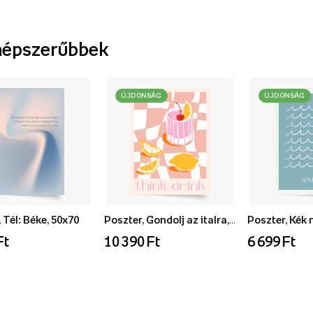
népszerűbbek
ÚJDONSÁG
ÚJDONSÁG
 Tél: Béke, 50x70
Poszter, Gondolj az italra, 70x100
Ft
10 390 Ft
6 699 Ft