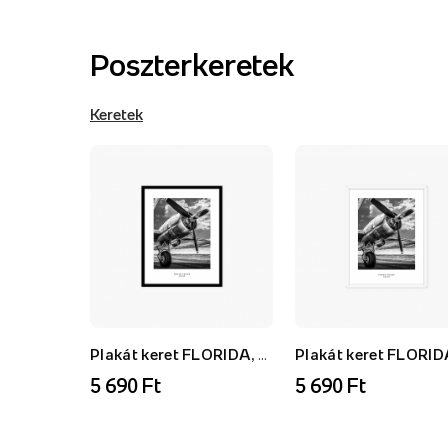
Poszterkeretek
Keretek
Plakát keret FLORIDA, AK, fekete, 21x30 cm
5 690 Ft
5 690 Ft