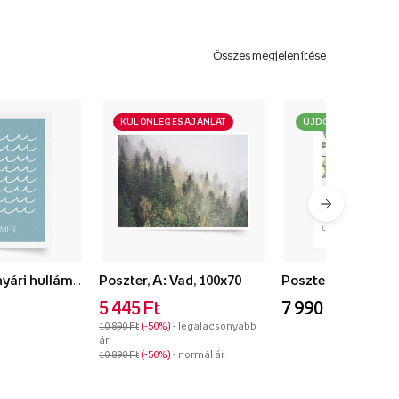
Összes megjelenítése
KÜLÖNLEGES AJÁNLAT
ÚJDONSÁG
Poszter, Kék nyári hullámok, 50x70
Poszter, A: Vad, 100x70
5 445 Ft
7 990 Ft
10 890 Ft
-50%
- legalacsonyabb
ár
10 890 Ft
-50%
- normál ár