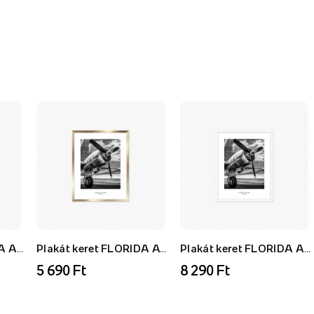
Plakát keret FLORIDA AF, fehér, 21x30 cm
Plakát keret FLORIDA AU, arany, 21x30 cm
Plakát keret FLORIDA AF, fehér, 40x50 cm
5 690 Ft
8 290 Ft