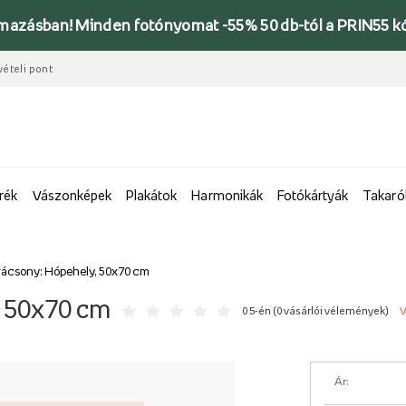
lmazásban! Minden fotónyomat -55% 50 db-tól a PRIN55 k
vételi pont
rék
Vászonképek
Plakátok
Harmonikák
Fotókártyák
Takaró
rácsony: Hópehely, 50x70 cm
, 50x70 cm
0 5-én (
0 vásárlói vélemények
)
V
Ár: