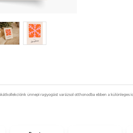
 plakátkollekciónk ünnepi ragyogást varázsol otthonodba ebben a különleges