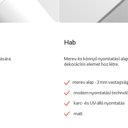
Hab
tására,
Merev és könnyű nyomtatási alap
dekorációs elemet hoz létre.
merev alap - 3 mm vastagsá
modern nyomtatási technol
karc- és UV-álló nyomtatás
matt