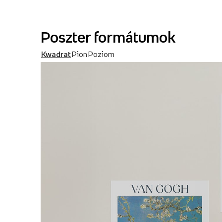
Poszter formátumok
Kwadrat
Pion
Poziom