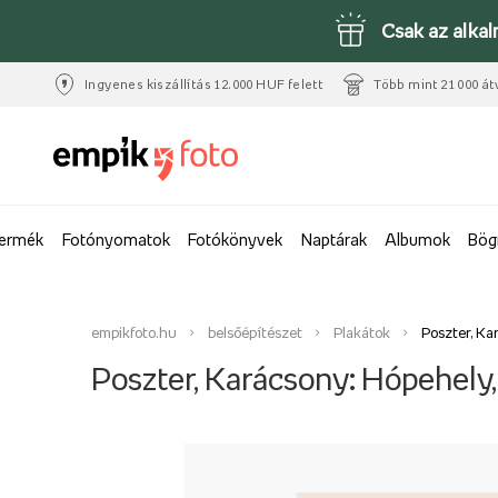
Csak az alka
Ingyenes kiszállítás 12.000 HUF felett
Több mint 21 000 át
termék
Fotónyomatok
Fotókönyvek
Naptárak
Albumok
Bög
empikfoto.hu
belsőépítészet
Plakátok
Poszter, Ka
Poszter, Karácsony: Hópehely