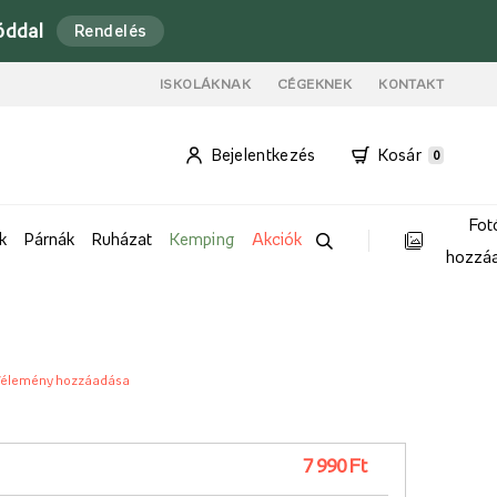
óddal
Rendelés
ISKOLÁKNAK
CÉGEKNEK
KONTAKT
Bejelentkezés
Kosár
0
Fot
k
Párnák
Ruházat
Kemping
Akciók
hozzá
élemény hozzáadása
7 990 Ft