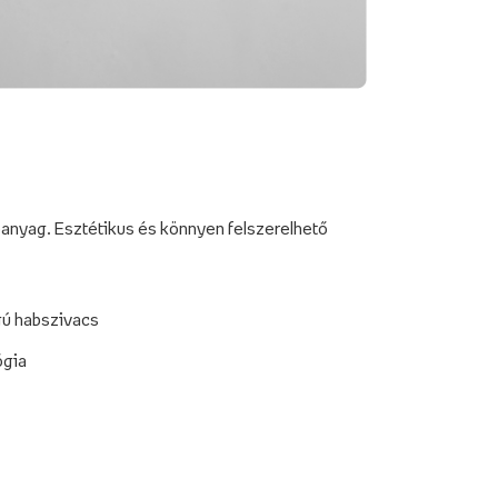
anyag. Esztétikus és könnyen felszerelhető
gú habszivacs
ógia