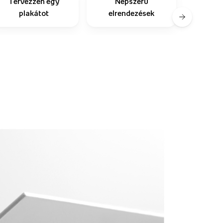
Tervezzen egy
Népszerű
plakátot
elrendezések