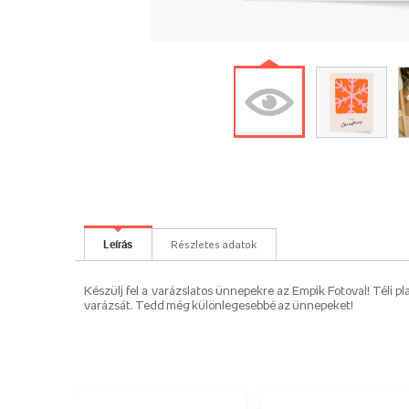
Leírás
Részletes adatok
Készülj fel a varázslatos ünnepekre az Empik Fotoval! Téli
varázsát. Tedd még különlegesebbé az ünnepeket!